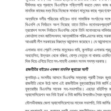
দীর্ঘসময় ধরে প্রবাসে বিএনপিকে শক্তিশালী করতে যেমন কাজ ক
মানবিক কাজের মধ্য দিয়ে নিজেকে সাধারণ মানুষের কাছে গ্রহণযো
অন্যদিকে দলীয় পরিচয়ের বাইরেও নানা সামাজিক সংগঠনের সঙ্গ
বিএনপি যে নির্বাচনে অংশ নিয়েছে তাতে তিনিও মনোনয়নপ্রত্যা
ত্রয়োদশ সংসদ নির্বাচনে বিএনপির থেকে তিনি মনোনয়নের দাবিদার
কোনঠাসা তখন জাতিসংঘসহ আন্তর্জাতিক পরিমণ্ডলের কাছে সরকারের 
আওয়ামী লীগ সরকারের বিরুদ্ধে আন্দোলন করেছেন। যে আন্দোলনের 
এলাকার নানা শ্রেণি পেশার মানুষেরও দাবি, কুলাউড়া এলাকায়
অবহেলিত, উন্নয়ন থেকে বঞ্চিত, যোগ্য নেতৃত্ব না থাকায় এতদি
দিক দিয়ে এগিয়ে নিতে সৎ-সাহসী একজন সংসদ সদস্য দরকার।
রাজনীতির বাইরেও একজন মানবিক জুবায়ের আলী
কুলাউড়া-২ সংসদীয় আসনে বিএনপির সম্ভাব্য প্রার্থী সৈয়দ জু
রাজনীতি থেকে উঠে আসা এই রাজনীতিক যুক্তরাষ্ট্রের নিউ জার্স
যুক্তরাষ্ট্র বিএনপির সাবেক সহ-সভাপতির। এছাড়া বহির্বিশ্
অ্যাসোসিয়েশন অব নিউ ইয়র্ক ও নিউ জার্সির উপদেষ্টাও সৈয়দ জুব
মৌলভীবাজার জেলা অ্যাসোসিয়েশনের সাবেক সভাপতি, নিউ জার্সির