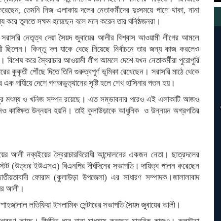
রেছেন, তেমনি নিজ এলাকায় দলের নেতাকর্মীদের দুঃসময়ে পাশে থাকা, নানা
গ্য করে তুলতে সক্ষম হয়েছেন বলে মনে করেন তার ঘনিষ্ঠজনরা।
ে সরাসরি নেতৃত্ব দেয়া সৈয়দ জুবায়ের আলীর বিশ্বাস আওয়ামী লীগের আমলে
শী ছিলেন। কিন্তু দল যাকে বেছে নিয়েছে নির্বাচনে তার জন্য কাজ করলেও
। বিশেষ করে স্বৈরাচার আওয়ামী লীগ আমলে দেশে যখন নেতাকর্মীরা পুরোপুরি
কুকৃতী পৌঁছে দিতে তিনি গুরুত্বপূর্ণ ভূমিকা রেখেছেন। সরাসরি মাঠে থেকে
এক পর্যািয়ে দেশে গণঅভুত্থানের সৃষ্টি হলে শেখ হাসিনার পতন হয়।
 প্রচুর মৎস্য ও খনিজ সম্পদ রয়েছে। এত সম্ভাবনার পরেও এই এলাকাটি আজও
নেও কাঙ্ক্ষিত উন্নয়ন হয়নি। তাই কুলাউড়াকে আধুনিক ও উন্নয়ন অগ্রগতির
বায়ের আলী নব্বইয়ের স্বৈরাচারবিরোধী আন্দোলনের একজন নেতা। ছাত্রদলের
ি স্টেট (উত্তর ইউএসএ) বিএনপির দীর্ঘদিনের সভাপতি। দায়িত্ব পালন করেছেন
ব জাতীয়তাবাদী ফোরাম (কুলাউড়া উপজেলা) এর সাধারণ সম্পাদক।জালালাবাদ
ায়ের আলী।
 শাহজালাল লতিফিয়া ইসলামিক সেন্টারের সভাপতি সৈয়দ জুবায়ের আলী।