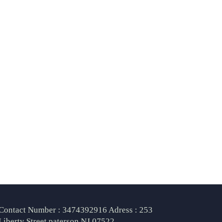
Contact Number : 3474392916 Adress : 253
Liberty Street paterson NJ 07522