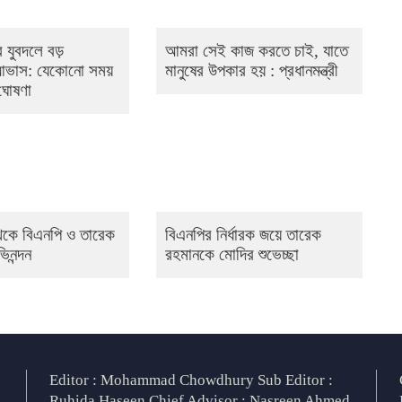
 যুবদলে বড়
আমরা সেই কাজ করতে চাই, যাতে
 আভাস: যেকোনো সময়
মানুষের উপকার হয় : প্রধানমন্ত্রী
 ঘোষণা
থেকে বিএনপি ও তারেক
বিএনপির নির্ধারক জয়ে তারেক
িনন্দন
রহমানকে মোদির শুভেচ্ছা
Editor : Mohammad Chowdhury Sub Editor :
Ruhida Haseen Chief Advisor : Nasreen Ahmed