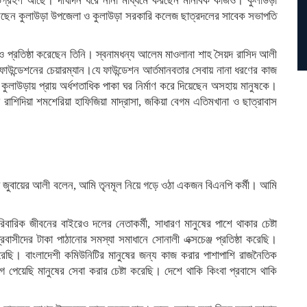
ড়গ্রহণ আছে। দীর্ঘদিন ধরে নানা মাধ্যমে করছেন মানবিক কাজও। কুলাউড়া
করেছেন কুলাউড়া উপজেলা ও কুলাউড়া সরকারি কলেজ ছাত্রদলের সাবেক সভাপতি
্ঠানও প্রতিষ্ঠা করেছেন তিনি। স্বনামধন্য আলেম মাওলানা শাহ সৈয়দ রাসিদ আলী
 ফাউন্ডেশনের চেয়ারম্যান।যে ফাউন্ডেশন আর্তমানবতার সেবায় নানা ধরণের কাজ
 কুলাউড়ায় প্রায় অর্ধশতাধিক পাকা ঘর নির্মাণ করে দিয়েছেন অসহায় মানুষকে।
রাশিদিয়া শমশেরিয়া হাফিজিয়া মাদ্রাসা, জকিয়া বেগম এতিমখানা ও ছাত্রাবাস
দ জুবায়ের আলী বলেন, আমি তৃনমূল নিয়ে গড়ে ওঠা একজন বিএনপি কর্মী। আমি
িবারিক জীবনের বাইরেও দলের নেতাকর্মী, সাধারণ মানুষের পাশে থাকার চেষ্টা
বাসীদের টাকা পাঠানোর সমস্যা সমাধানে সোনালী এক্সচেঞ্জ প্রতিষ্ঠা করেছি।
রেছি। বাংলাদেশী কমিউনিটির মানুষের জন্য কাজ করার পাশাপাশি রাজনৈতিক
যোগ পেয়েছি মানুষের সেবা করার চেষ্টা করেছি। দেশে থাকি কিংবা প্রবাসে থাকি