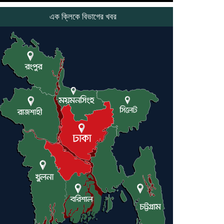
যুক্তরাষ্ট্র ও ইসরায়েল বাদে হরমুজ
প্রণালি সবার জন্য উন্মুক্ত: আরাকচি
এক ক্লিকে বিভাগের খবর
এবার চীনের দ্বারস্থ হলেন ডোনাল্ড
ট্রাম্প
ইরানে কঠোর হামলা অব্যাহত রাখতে
ট্রাম্পকে আহ্বান সৌদি আরবের
ইরাকসহ মধ্যপ্রাচ্যে ২৪ হামলা চালাল
ইরানপন্থি গোষ্ঠী
হরমুজ প্রণালী সুরক্ষায় মিত্ররা সাহায্য
না করলে ন্যাটোর ভবিষ্যৎ খারাপ হবে:
ট্রাম্প