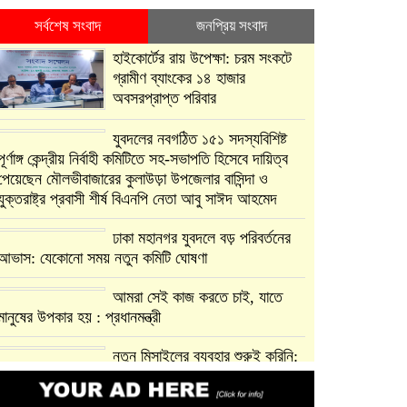
সর্বশেষ সংবাদ
জনপ্রিয় সংবাদ
হাইকোর্টের রায় উপেক্ষা: চরম সংকটে
গ্রামীণ ব্যাংকের ১৪ হাজার
অবসরপ্রাপ্ত পরিবার
যুবদলের নবগঠিত ১৫১ সদস্যবিশিষ্ট
পূর্ণাঙ্গ কেন্দ্রীয় নির্বাহী কমিটিতে সহ-সভাপতি হিসেবে দায়িত্ব
পেয়েছেন মৌলভীবাজারের কুলাউড়া উপজেলার বাসিন্দা ও
যুক্তরাষ্ট্র প্রবাসী শীর্ষ বিএনপি নেতা আবু সাঈদ আহমেদ
ঢাকা মহানগর যুবদলে বড় পরিবর্তনের
আভাস: যেকোনো সময় নতুন কমিটি ঘোষণা
আমরা সেই কাজ করতে চাই, যাতে
মানুষের উপকার হয় : প্রধানমন্ত্রী
নতুন মিসাইলের ব্যবহার শুরুই করিনি:
কড়া হুঁশিয়ারি ইরানের