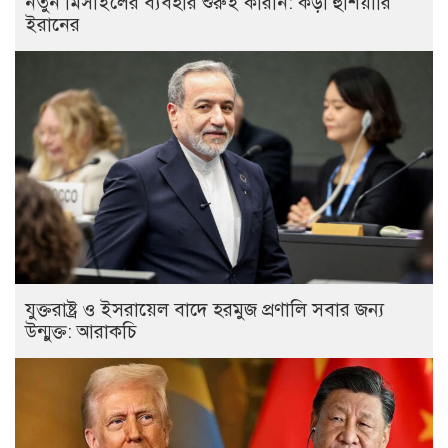
নতুন মিসাইলের ব্যবহার শুরুই করিনি: কড়া হুঁশিয়ারি
ইরানের
যুক্তরাষ্ট্র ও ইসরায়েল বাদে হরমুজ প্রণালি সবার জন্য
উন্মুক্ত: আরাকচি