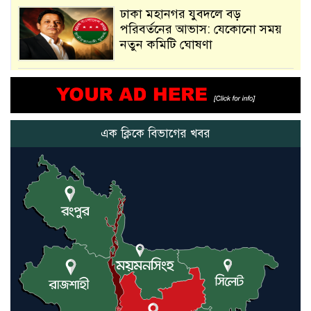
ঢাকা মহানগর যুবদলে বড়
পরিবর্তনের আভাস: যেকোনো সময়
নতুন কমিটি ঘোষণা
আমরা সেই কাজ করতে চাই, যাতে
মানুষের উপকার হয় : প্রধানমন্ত্রী
এক ক্লিকে বিভাগের খবর
নতুন মিসাইলের ব্যবহার শুরুই
করিনি: কড়া হুঁশিয়ারি ইরানের
যুক্তরাষ্ট্র ও ইসরায়েল বাদে হরমুজ
প্রণালি সবার জন্য উন্মুক্ত: আরাকচি
এবার চীনের দ্বারস্থ হলেন ডোনাল্ড
ট্রাম্প