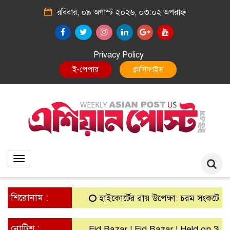
রবিবার, ০৯ অগাস্ট ২০২৬, ০৩:০২ অপরাহ্ন
Privacy Policy
E-Paper
Classified
Toggle
navigation
শিরোনাম :
হাইকোর্টের রায় উপেক্ষা: চরম সংকটে গ্রামীণ ব
নোটিশ :
Eid Bazar ! Eid Bazar ! Held on 30th Ma