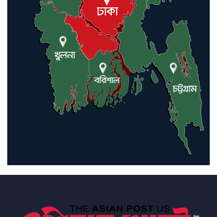
ইরানে কঠোর হামলা অব্যাহত রাখতে
ট্রাম্পকে আহ্বান সৌদি আরবের
ইরাকসহ মধ্যপ্রাচ্যে ২৪ হামলা চালাল
ইরানপন্থি গোষ্ঠী
হরমুজ প্রণালী সুরক্ষায় মিত্ররা সাহায্য
না করলে ন্যাটোর ভবিষ্যৎ খারাপ
হবে: ট্রাম্প