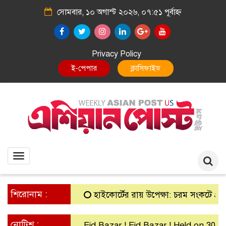
সোমবার, ১০ অগাস্ট ২০২৬, ০৭:৫১ পূর্বাহ্ন
Privacy Policy
E-Paper
Classified
Toggle
navigation
শিরোনাম :
হাইকোর্টের রায় উপেক্ষা: চরম সংকটে গ্রামীণ ব্য
নোটিশ :
Eid Bazar ! Eid Bazar ! Held on 30th Mar