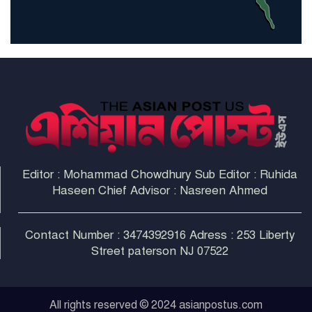
না করলে ন্যাটোর ভবিষ্যৎ খারাপ
হবে: ট্রাম্প
Editor : Mohammad Chowdhury Sub Editor : Ruhida
Haseen Chief Advisor : Nasreen Ahmed
Contact Number : 3474392916 Adress : 253 Liberty
Street paterson NJ 07522
All rights reserved © 2024 asianpostus.com