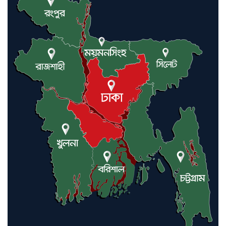
যুক্তরাষ্ট্র ও ইসরায়েল বাদে হরমুজ
প্রণালি সবার জন্য উন্মুক্ত: আরাকচি
এবার চীনের দ্বারস্থ হলেন ডোনাল্ড
ট্রাম্প
ইরানে কঠোর হামলা অব্যাহত রাখতে
ট্রাম্পকে আহ্বান সৌদি আরবের
ইরাকসহ মধ্যপ্রাচ্যে ২৪ হামলা চালাল
ইরানপন্থি গোষ্ঠী
হরমুজ প্রণালী সুরক্ষায় মিত্ররা সাহায্য