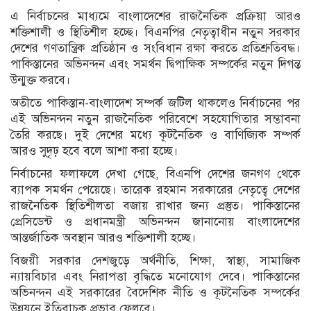
এ নির্বাচনের মাধ্যমে বাংলাদেশের রাজনৈতিক প্রক্রিয়া আরও
শক্তিশালী ও স্থিতিশীল হচ্ছে। বিএনপির নেতৃত্বাধীন নতুন সরকার
দেশের গণতান্ত্রিক প্রতিষ্ঠান ও সংবিধান রক্ষা করতে প্রতিশ্রুতিবদ্ধ।
পাকিস্তানের অভিনন্দন এবং সমর্থন দ্বিপাক্ষিক সম্পর্কের নতুন দিগন্ত
উন্মুক্ত করবে।
অতীতে পাকিস্তান-বাংলাদেশ সম্পর্ক জটিল থাকলেও নির্বাচনের পর
এই অভিনন্দন নতুন রাজনৈতিক পরিবেশে সহযোগিতার সম্ভাবনা
তৈরি করছে। দুই দেশের মধ্যে কূটনৈতিক ও বাণিজ্যিক সম্পর্ক
আরও সুদৃঢ় হবে বলে আশা করা হচ্ছে।
নির্বাচনের ফলাফলে দেখা গেছে, বিএনপি দেশের জনগণ থেকে
ব্যাপক সমর্থন পেয়েছে। তারেক রহমান সরকারের নেতৃত্বে দেশের
রাজনৈতিক স্থিতিশীলতা বজায় রাখার জন্য প্রস্তুত। পাকিস্তানের
প্রেসিডেন্ট ও প্রধানমন্ত্রী অভিনন্দন জানানোয় বাংলাদেশের
আন্তর্জাতিক অবস্থান আরও শক্তিশালী হচ্ছে।
বিজয়ী সরকার দেশজুড়ে অর্থনীতি, শিক্ষা, স্বাস্থ্য, সামাজিক
ন্যায়বিচার এবং নিরাপত্তা বৃদ্ধিতে মনোযোগ দেবে। পাকিস্তানের
অভিনন্দন এই সরকারের বৈদেশিক নীতি ও কূটনৈতিক সম্পর্কের
উন্নয়নে ইতিবাচক প্রভাব ফেলবে।