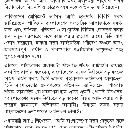
প্রেসিডেন্ট আসিফ আলী জারদারি এবং প্রধানমন্ত্রী শাহবাজ শরিফ
বিশেষভাবে বিএনপি ও তারেক রহমানকে অভিনন্দন জানিয়েছেন।
পাকিস্তানের প্রেসিডেন্ট আসিফ আলী জারদারি বিবিসি খবরে
জানিয়েছেন, পাকিস্তান বাংলাদেশের গণতান্ত্রিক আকাঙ্ক্ষাকে সমর্থন
করে এবং বাণিজ্য, প্রতিরক্ষা ও সাংস্কৃতিক বিনিময় জোরদার করার
জন্য নতুন সরকারের সঙ্গে কাজ করার প্রত্যাশা রাখে। তিনি আশা
প্রকাশ করেছেন, ঢাকার নতুন রাজনৈতিক পরিবেশ অঞ্চলে আরও
ভারসাম্যপূর্ণ, স্বাধীন ও পারস্পরিক শ্রদ্ধাভিত্তিক সম্পৃক্ততা গড়ে
তুলতে সহায়ক হবে।
এদিকে, পাকিস্তানের প্রধানমন্ত্রী শাহবাজ শরিফ রয়টার্সের মাধ্যমে
প্রকাশিত বার্তায় বলেছেন, বাংলাদেশের সংসদ নির্বাচনে বড় ধরনের
বিজয় অর্জন করায় তিনি তারেক রহমানকে অভিনন্দন জানাচ্ছেন।
তিনি বাংলাদেশের জনগণকেও অভিনন্দন জানিয়েছেন। শাহবাজ
শরিফ সামাজিক যোগাযোগমাধ্যম এক্সে একটি পোস্টে লিখেছেন,
“বাংলাদেশের সংসদ নির্বাচনে বড় ধরনের বিজয় অর্জন করায় আমি
তারেক রহমানকে অভিনন্দন জানাচ্ছি। নির্বাচন সফল করায়
বাংলাদেশের জনগণকেও অভিনন্দন জানাই।”
প্রধানমন্ত্রী আরও লিখেছেন, “আমি বাংলাদেশের নতুন নেতৃত্বের সঙ্গে
ঘনিষ্ঠভাবে কাজ করতে চাই; যেন আমাদের ঐতিহাসিক দ্বিপক্ষীয়