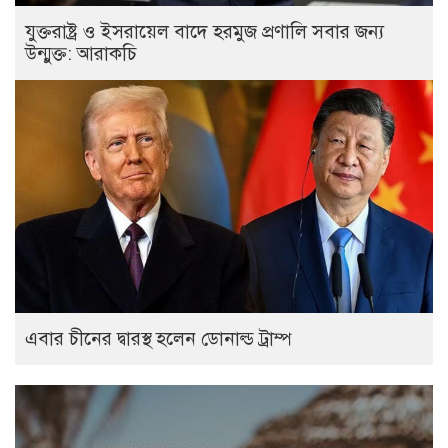
যুক্তরাষ্ট্র ও ইসরায়েল বাদে হরমুজ প্রণালি সবার জন্য
উন্মুক্ত: আরাকচি
এবার চীনের দ্বারস্থ হলেন ডোনাল্ড ট্রাম্প