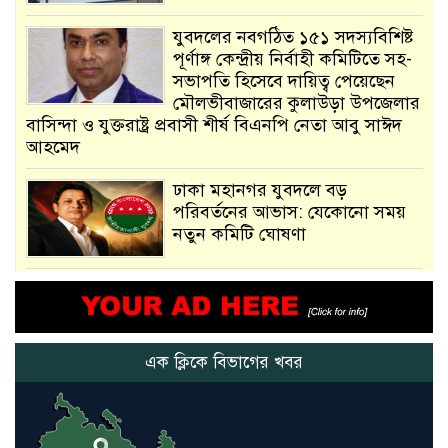
যুবদলের নবগঠিত ১৫১ সদস্যবিশিষ্ট
পূর্ণাঙ্গ কেন্দ্রীয় নির্বাহী কমিটিতে সহ-
সভাপতি হিসেবে দায়িত্ব পেয়েছেন
মৌলভীবাজারের কুলাউড়া উপজেলার
বাসিন্দা ও যুক্তরাষ্ট্র প্রবাসী শীর্ষ বিএনপি নেতা আবু সাঈদ
আহমেদ
ঢাকা মহানগর যুবদলে বড়
পরিবর্তনের আভাস: যেকোনো সময়
নতুন কমিটি ঘোষণা
আমরা সেই কাজ করতে চাই, যাতে
মানুষের উপকার হয় : প্রধানমন্ত্রী
এক ক্লিকে বিভাগের খবর
নতুন মিসাইলের ব্যবহার শুরুই
করিনি: কড়া হুঁশিয়ারি ইরানের