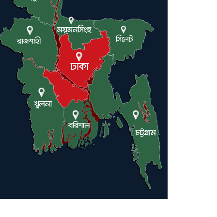
ট্রাম্পকে আহ্বান সৌদি আরবের
ইরাকসহ মধ্যপ্রাচ্যে ২৪ হামলা চালাল
ইরানপন্থি গোষ্ঠী
হরমুজ প্রণালী সুরক্ষায় মিত্ররা সাহায্য
না করলে ন্যাটোর ভবিষ্যৎ খারাপ হবে:
ট্রাম্প