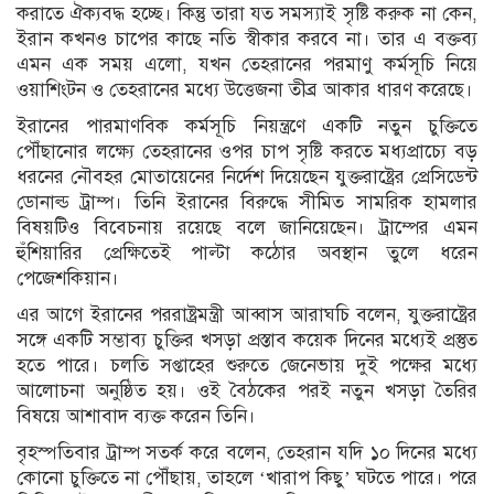
করাতে ঐক্যবদ্ধ হচ্ছে। কিন্তু তারা যত সমস্যাই সৃষ্টি করুক না কেন,
ইরান কখনও চাপের কাছে নতি স্বীকার করবে না। তার এ বক্তব্য
এমন এক সময় এলো, যখন তেহরানের পরমাণু কর্মসূচি নিয়ে
ওয়াশিংটন ও তেহরানের মধ্যে উত্তেজনা তীব্র আকার ধারণ করেছে।
ইরানের পারমাণবিক কর্মসূচি নিয়ন্ত্রণে একটি নতুন চুক্তিতে
পৌঁছানোর লক্ষ্যে তেহরানের ওপর চাপ সৃষ্টি করতে মধ্যপ্রাচ্যে বড়
ধরনের নৌবহর মোতায়েনের নির্দেশ দিয়েছেন যুক্তরাষ্ট্রের প্রেসিডেন্ট
ডোনাল্ড ট্রাম্প
। তিনি ইরানের বিরুদ্ধে সীমিত সামরিক হামলার
বিষয়টিও বিবেচনায় রয়েছে বলে জানিয়েছেন। ট্রাম্পের এমন
হুঁশিয়ারির প্রেক্ষিতেই পাল্টা কঠোর অবস্থান তুলে ধরেন
পেজেশকিয়ান।
এর আগে ইরানের পররাষ্ট্রমন্ত্রী
আব্বাস আরাঘচি
বলেন, যুক্তরাষ্ট্রের
সঙ্গে একটি সম্ভাব্য চুক্তির খসড়া প্রস্তাব কয়েক দিনের মধ্যেই প্রস্তুত
হতে পারে। চলতি সপ্তাহের শুরুতে জেনেভায় দুই পক্ষের মধ্যে
আলোচনা অনুষ্ঠিত হয়। ওই বৈঠকের পরই নতুন খসড়া তৈরির
বিষয়ে আশাবাদ ব্যক্ত করেন তিনি।
বৃহস্পতিবার ট্রাম্প সতর্ক করে বলেন, তেহরান যদি ১০ দিনের মধ্যে
কোনো চুক্তিতে না পৌঁছায়, তাহলে ‘খারাপ কিছু’ ঘটতে পারে। পরে