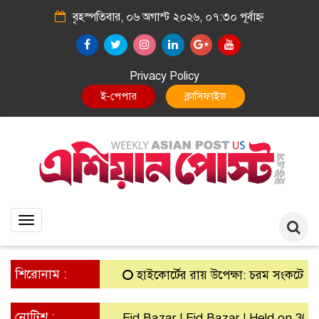
বৃহস্পতিবার, ০৬ অগাস্ট ২০২৬, ০৭:৩০ পূর্বাহ্ন
Privacy Policy
E-Paper
Classified
Toggle
navigation
শিরোনাম :
হাইকোর্টের রায় উপেক্ষা: চরম সংকটে গ্রামীণ ব্
নোটিশ :
Eid Bazar ! Eid Bazar ! Held on 30th Ma