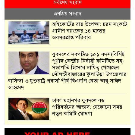
সর্বশেষ সংবাদ
জনপ্রিয় সংবাদ
হাইকোর্টের রায় উপেক্ষা: চরম সংকটে
গ্রামীণ ব্যাংকের ১৪ হাজার
অবসরপ্রাপ্ত পরিবার
যুবদলের নবগঠিত ১৫১ সদস্যবিশিষ্ট
পূর্ণাঙ্গ কেন্দ্রীয় নির্বাহী কমিটিতে সহ-
সভাপতি হিসেবে দায়িত্ব পেয়েছেন
মৌলভীবাজারের কুলাউড়া উপজেলার
বাসিন্দা ও যুক্তরাষ্ট্র প্রবাসী শীর্ষ বিএনপি নেতা আবু সাঈদ
আহমেদ
ঢাকা মহানগর যুবদলে বড়
পরিবর্তনের আভাস: যেকোনো সময়
নতুন কমিটি ঘোষণা
আমরা সেই কাজ করতে চাই, যাতে