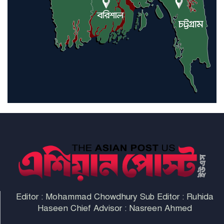
ইরাকসহ মধ্যপ্রাচ্যে ২৪ হামলা চালাল
ইরানপন্থি গোষ্ঠী
হরমুজ প্রণালী সুরক্ষায় মিত্ররা সাহায্য
না করলে ন্যাটোর ভবিষ্যৎ খারাপ
হবে: ট্রাম্প
Editor : Mohammad Chowdhury Sub Editor : Ruhida
Haseen Chief Advisor : Nasreen Ahmed