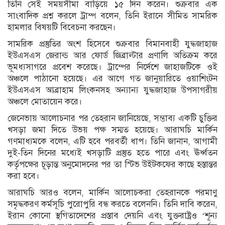
তিনি সেই সময়সীমা বাড়িয়ে ১৫ দিন করেন। শুক্রবার এক
সাংবাদিক প্রশ্ন করলে ট্রাম্প বলেন, তিনি ইরানে সীমিত সামরিক
হামলার বিষয়টি বিবেচনা করছেন।
সামরিক প্রস্তুতির অংশ হিসেবে শুক্রবার বিমানবাহী যুদ্ধজাহাজ
ইউএসএস জেরাল্ড আর ফোর্ড জিব্রাল্টার প্রণালি অতিক্রম করে
ভূমধ্যসাগরে প্রবেশ করেছে। ট্রাম্পের নির্দেশে জাহাজটিকে ওই
অঞ্চলে পাঠানো হয়েছে। এর আগে গত জানুয়ারিতে ওয়াশিংটন
ইউএসএস আব্রাহাম লিংকনসহ অন্যান্য যুদ্ধজাহাজ উপসাগরীয়
অঞ্চলে মোতায়েন করে।
জেনেভায় আলোচনার পর তেহরান জানিয়েছে, সম্ভাব্য একটি চুক্তির
খসড়া জমা দিতে উভয় পক্ষ সম্মত হয়েছে। আরাঘচি মার্কিন
গণমাধ্যমকে বলেন, এটি হবে পরবর্তী ধাপ। তিনি জানান, আগামী
দুই-তিন দিনের মধ্যেই খসড়াটি প্রস্তুত হতে পারে এবং ঊর্ধ্বতন
কর্তৃপক্ষের চূড়ান্ত অনুমোদনের পর তা স্টিভ উইটকফের কাছে হস্তান্তর
করা হবে।
আরাঘচি আরও বলেন, মার্কিন আলোচকরা তেহরানকে পরমাণু
সমৃদ্ধকরণ কর্মসূচি পুরোপুরি বন্ধ করতে বলেননি। তিনি দাবি করেন,
ইরান কোনো স্থগিতাদেশের প্রস্তাব দেয়নি এবং যুক্তরাষ্ট্রও ‘শূন্য