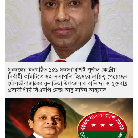
যুবদলের নবগঠিত ১৫১ সদস্যবিশিষ্ট পূর্ণাঙ্গ কেন্দ্রীয়
নির্বাহী কমিটিতে সহ-সভাপতি হিসেবে দায়িত্ব পেয়েছেন
মৌলভীবাজারের কুলাউড়া উপজেলার বাসিন্দা ও যুক্তরাষ্ট্র
প্রবাসী শীর্ষ বিএনপি নেতা আবু সাঈদ আহমেদ