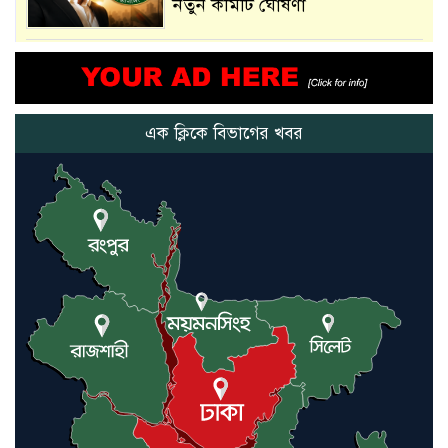
নতুন কমিটি ঘোষণা
আমরা সেই কাজ করতে চাই, যাতে
মানুষের উপকার হয় : প্রধানমন্ত্রী
এক ক্লিকে বিভাগের খবর
নতুন মিসাইলের ব্যবহার শুরুই
করিনি: কড়া হুঁশিয়ারি ইরানের
যুক্তরাষ্ট্র ও ইসরায়েল বাদে হরমুজ
প্রণালি সবার জন্য উন্মুক্ত: আরাকচি
এবার চীনের দ্বারস্থ হলেন ডোনাল্ড
ট্রাম্প