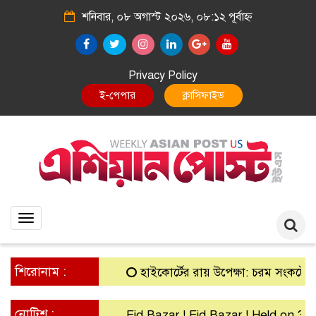
শনিবার, ০৮ অগাস্ট ২০২৬, ০৮:১২ পূর্বাহ্ন
Privacy Policy
E-Paper
Classified
Toggle
navigation
শিরোনাম :
হাইকোর্টের রায় উপেক্ষা: চরম সংকটে গ্রামীণ 
নোটিশ :
Eid Bazar ! Eid Bazar ! Held on 30th M