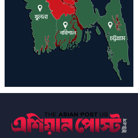
ইরানে কঠোর হামলা অব্যাহত রাখতে
ট্রাম্পকে আহ্বান সৌদি আরবের
ইরাকসহ মধ্যপ্রাচ্যে ২৪ হামলা চালাল
ইরানপন্থি গোষ্ঠী
হরমুজ প্রণালী সুরক্ষায় মিত্ররা সাহায্য
না করলে ন্যাটোর ভবিষ্যৎ খারাপ
হবে: ট্রাম্প