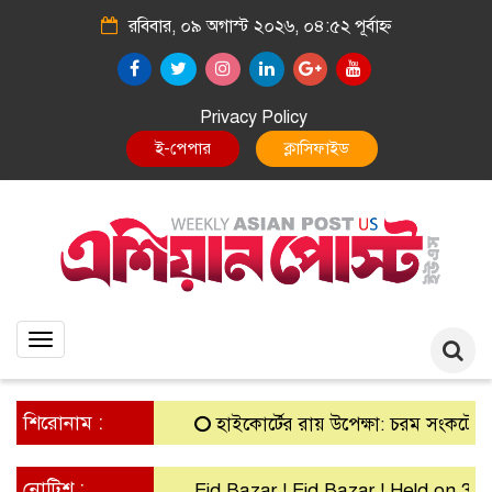
রবিবার, ০৯ অগাস্ট ২০২৬, ০৪:৫২ পূর্বাহ্ন
Privacy Policy
ই-পেপার
ক্লাসিফাইড
Toggle
navigation
শিরোনাম :
হাইকোর্টের রায় উপেক্ষা: চরম সংকটে গ্রামীণ
নোটিশ :
Eid Bazar ! Eid Bazar ! Held on 30th 