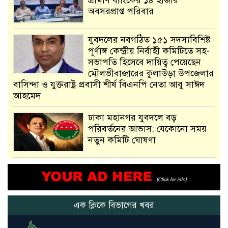
অবসরপ্রাপ্ত পরিবার
যুবদলের নবগঠিত ১৫১ সদস্যবিশিষ্ট
পূর্ণাঙ্গ কেন্দ্রীয় নির্বাহী কমিটিতে সহ-
সভাপতি হিসেবে দায়িত্ব পেয়েছেন
মৌলভীবাজারের কুলাউড়া উপজেলার
বাসিন্দা ও যুক্তরাষ্ট্র প্রবাসী শীর্ষ বিএনপি নেতা আবু সাঈদ
আহমেদ
ঢাকা মহানগর যুবদলে বড়
পরিবর্তনের আভাস: যেকোনো সময়
নতুন কমিটি ঘোষণা
আমরা সেই কাজ করতে চাই, যাতে
মানুষের উপকার হয় : প্রধানমন্ত্রী
এক ক্লিকে বিভাগের খবর
নতুন মিসাইলের ব্যবহার শুরুই