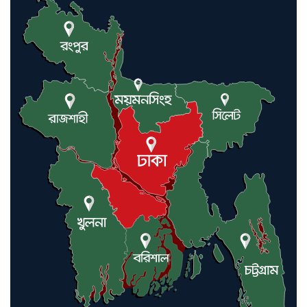
করিনি: কড়া হুঁশিয়ারি ইরানের
যুক্তরাষ্ট্র ও ইসরায়েল বাদে হরমুজ
প্রণালি সবার জন্য উন্মুক্ত: আরাকচি
এবার চীনের দ্বারস্থ হলেন ডোনাল্ড
ট্রাম্প
ইরানে কঠোর হামলা অব্যাহত রাখতে
ট্রাম্পকে আহ্বান সৌদি আরবের
ইরাকসহ মধ্যপ্রাচ্যে ২৪ হামলা চালাল
ইরানপন্থি গোষ্ঠী