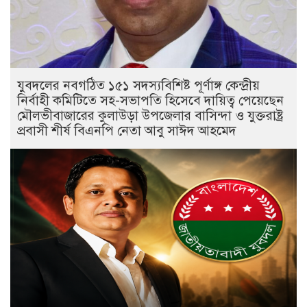
যুবদলের নবগঠিত ১৫১ সদস্যবিশিষ্ট পূর্ণাঙ্গ কেন্দ্রীয়
নির্বাহী কমিটিতে সহ-সভাপতি হিসেবে দায়িত্ব পেয়েছেন
মৌলভীবাজারের কুলাউড়া উপজেলার বাসিন্দা ও যুক্তরাষ্ট্র
প্রবাসী শীর্ষ বিএনপি নেতা আবু সাঈদ আহমেদ