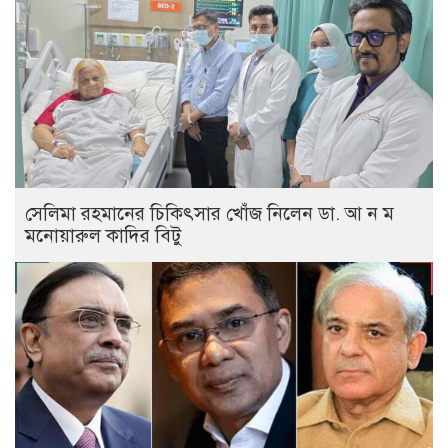
সেলিমা রহমানের চিকিৎসার খোঁজ নিলেন ডা. আ ন ম
মনোয়ারুল কাদির বিটু