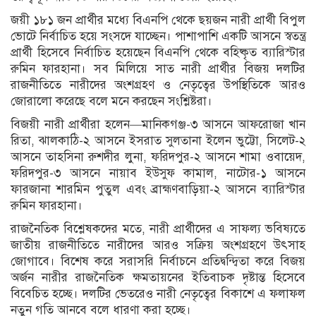
জয়ী ১৮১ জন প্রার্থীর মধ্যে বিএনপি থেকে ছয়জন নারী প্রার্থী বিপুল
ভোটে নির্বাচিত হয়ে সংসদে যাচ্ছেন। পাশাপাশি একটি আসনে স্বতন্ত্র
প্রার্থী হিসেবে নির্বাচিত হয়েছেন বিএনপি থেকে বহিষ্কৃত ব্যারিস্টার
রুমিন ফারহানা। সব মিলিয়ে সাত নারী প্রার্থীর বিজয় দলটির
রাজনীতিতে নারীদের অংশগ্রহণ ও নেতৃত্বের উপস্থিতিকে আরও
জোরালো করেছে বলে মনে করছেন সংশ্লিষ্টরা।
বিজয়ী নারী প্রার্থীরা হলেন—মানিকগঞ্জ-৩ আসনে আফরোজা খান
রিতা, ঝালকাঠি-২ আসনে ইসরাত সুলতানা ইলেন ভুট্টো, সিলেট-২
আসনে তাহসিনা রুশদীর লুনা, ফরিদপুর-২ আসনে শামা ওবায়েদ,
ফরিদপুর-৩ আসনে নায়াব ইউসুফ কামাল, নাটোর-১ আসনে
ফারজানা শারমিন পুতুল এবং ব্রাহ্মণবাড়িয়া-২ আসনে ব্যারিস্টার
রুমিন ফারহানা।
রাজনৈতিক বিশ্লেষকদের মতে, নারী প্রার্থীদের এ সাফল্য ভবিষ্যতে
জাতীয় রাজনীতিতে নারীদের আরও সক্রিয় অংশগ্রহণে উৎসাহ
জোগাবে। বিশেষ করে সরাসরি নির্বাচনে প্রতিদ্বন্দ্বিতা করে বিজয়
অর্জন নারীর রাজনৈতিক ক্ষমতায়নের ইতিবাচক দৃষ্টান্ত হিসেবে
বিবেচিত হচ্ছে। দলটির ভেতরেও নারী নেতৃত্বের বিকাশে এ ফলাফল
নতুন গতি আনবে বলে ধারণা করা হচ্ছে।