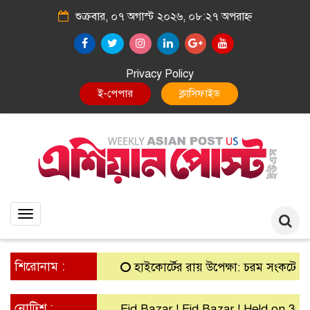
শুক্রবার, ০৭ অগাস্ট ২০২৬, ০৮:২৭ অপরাহ্ন
Privacy Policy
E-Paper
Classified
Toggle
navigation
শিরোনাম :
হাইকোর্টের রায় উপেক্ষা: চরম সংকটে গ্রামীণ 
নোটিশ :
Eid Bazar ! Eid Bazar ! Held on 30th M