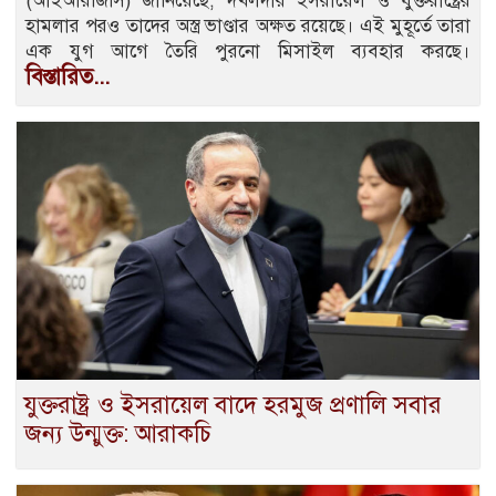
(আইআরজিসি) জানিয়েছে, দখলদার ইসরায়েল ও যুক্তরাষ্ট্রের
হামলার পরও তাদের অস্ত্র ভাণ্ডার অক্ষত রয়েছে। এই মুহূর্তে তারা
এক যুগ আগে তৈরি পুরনো মিসাইল ব্যবহার করছে।
বিস্তারিত...
যুক্তরাষ্ট্র ও ইসরায়েল বাদে হরমুজ প্রণালি সবার
জন্য উন্মুক্ত: আরাকচি