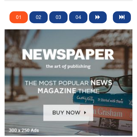
01
02
03
04