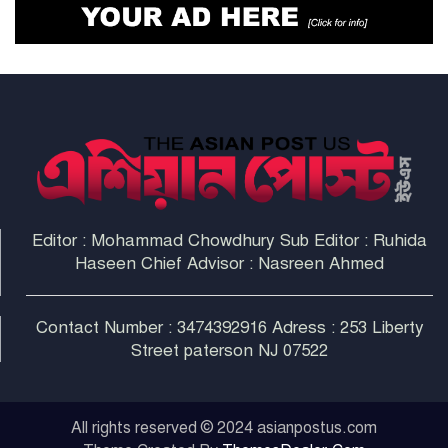
আমরা সেই কাজ করতে চাই, যাতে
মানুষের উপকার হয় : প্রধানমন্ত্রী
নতুন মিসাইলের ব্যবহার শুরুই
করিনি: কড়া হুঁশিয়ারি ইরানের
যুক্তরাষ্ট্র ও ইসরায়েল বাদে হরমুজ
প্রণালি সবার জন্য উন্মুক্ত: আরাকচি
Editor : Mohammad Chowdhury Sub Editor : Ruhida
Haseen Chief Advisor : Nasreen Ahmed
এবার চীনের দ্বারস্থ হলেন ডোনাল্ড
ট্রাম্প
Contact Number : 3474392916 Adress : 253 Liberty
Street paterson NJ 07522
ইরানে কঠোর হামলা অব্যাহত রাখতে
ট্রাম্পকে আহ্বান সৌদি আরবের
All rights reserved © 2024 asianpostus.com