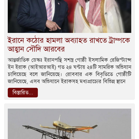
ইরানে কঠোর হামলা অব্যাহত রাখতে ট্রাম্পকে
আহ্বান সৌদি আরবের
আন্তর্জাতিক ডেস্কঃ ইরানপন্থি সশস্ত্র গোষ্ঠী ইসলামিক রেজিস্ট্যান্স
ইন ইরাক (আইআরআই) গত ২৪ ঘণ্টায় ২৪টি সামরিক অভিযান
চালিয়েছে বলে জানিয়েছে। রোববার এক বিবৃতিতে গোষ্ঠীটি
জানিয়েছে, এসব অভিযানে ইরাকসহ মধ্যপ্রাচ্যের বিভিন্ন স্থানে
বিস্তারিত...