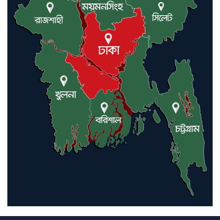
এবার চীনের দ্বারস্থ হলেন ডোনাল্ড
ট্রাম্প
ইরানে কঠোর হামলা অব্যাহত রাখতে
ট্রাম্পকে আহ্বান সৌদি আরবের
ইরাকসহ মধ্যপ্রাচ্যে ২৪ হামলা চালাল
ইরানপন্থি গোষ্ঠী
হরমুজ প্রণালী সুরক্ষায় মিত্ররা সাহায্য
না করলে ন্যাটোর ভবিষ্যৎ খারাপ
হবে: ট্রাম্প