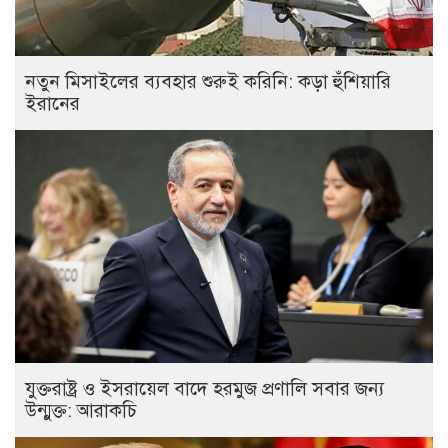
নতুন মিসাইলের ব্যবহার শুরুই করিনি: কড়া হুঁশিয়ারি
ইরানের
যুক্তরাষ্ট্র ও ইসরায়েল বাদে হরমুজ প্রণালি সবার জন্য
উন্মুক্ত: আরাকচি