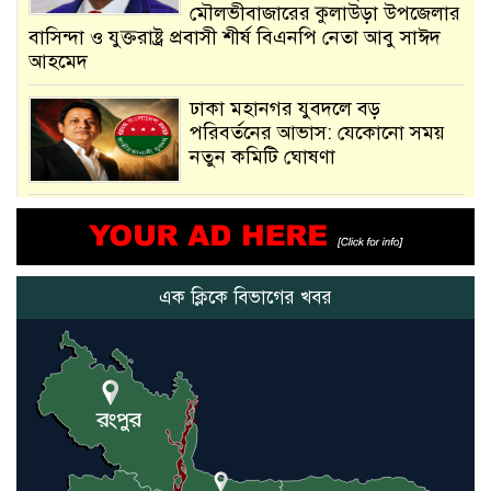
মৌলভীবাজারের কুলাউড়া উপজেলার
বাসিন্দা ও যুক্তরাষ্ট্র প্রবাসী শীর্ষ বিএনপি নেতা আবু সাঈদ
আহমেদ
ঢাকা মহানগর যুবদলে বড়
পরিবর্তনের আভাস: যেকোনো সময়
নতুন কমিটি ঘোষণা
আমরা সেই কাজ করতে চাই, যাতে
মানুষের উপকার হয় : প্রধানমন্ত্রী
এক ক্লিকে বিভাগের খবর
নতুন মিসাইলের ব্যবহার শুরুই
করিনি: কড়া হুঁশিয়ারি ইরানের
যুক্তরাষ্ট্র ও ইসরায়েল বাদে হরমুজ
প্রণালি সবার জন্য উন্মুক্ত: আরাকচি