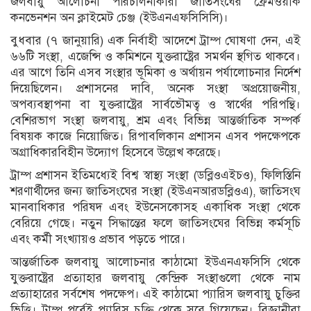
জলবায়ু আলোচনা পরিচালনাকারী জাতিসংঘের ফ্রেমওয়ার্ক
কনভেনশন অন ক্লাইমেট চেঞ্জ (ইউএনএফসিসিসি)।
বুধবার (৭ জানুয়ারি) এক নির্বাহী আদেশে ট্রাম্প ঘোষণা দেন, এই
৬৬টি সংস্থা, এজেন্সি ও কমিশনে যুক্তরাষ্ট্রের সমর্থন স্থগিত থাকবে।
এর আগে তিনি এসব সংস্থার ভূমিকা ও অর্থায়ন পর্যালোচনার নির্দেশ
দিয়েছিলেন। প্রশাসনের দাবি, অনেক সংস্থা অপ্রয়োজনীয়,
অপব্যবস্থাপনা বা যুক্তরাষ্ট্রের সার্বভৌমত্ব ও স্বার্থের পরিপন্থি।
বেশিরভাগ সংস্থা জলবায়ু, শ্রম এবং বিভিন্ন আন্তর্জাতিক সম্পর্ক
বিষয়ক কাজে নিয়োজিত। রিপাবলিকান প্রশাসন এসব পদক্ষেপকে
অগ্রাধিকারবিহীন উদ্যোগ হিসেবে উল্লেখ করেছে।
ট্রাম্প প্রশাসন ইতিমধ্যেই বিশ্ব স্বাস্থ্য সংস্থা (ডব্লিওএইচও), ফিলিস্তিনি
শরণার্থীদের জন্য জাতিসংঘের সংস্থা (ইউএনআরডব্লিওএ), জাতিসংঘ
মানবাধিকার পরিষদ এবং ইউনেসকোসহ একাধিক সংস্থা থেকে
বেরিয়ে গেছে। নতুন সিদ্ধান্তের ফলে জাতিসংঘের বিভিন্ন কর্মসূচি
এবং কর্মী সংখ্যায়ও প্রভাব পড়তে পারে।
আন্তর্জাতিক জলবায়ু আলোচনার কাঠামো ইউএনএফসিসি থেকে
যুক্তরাষ্ট্রের প্রত্যাহার জলবায়ু কেন্দ্রিক সংস্থাগুলো থেকে নাম
প্রত্যাহারের সর্বশেষ পদক্ষেপ। এই কাঠামো প্যারিস জলবায়ু চুক্তির
ভিত্তি। ট্রাম্প পূর্বেই প্যারিস চুক্তি থেকে সরে গিয়েছেন। বিজ্ঞানীরা