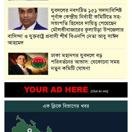
যুবদলের নবগঠিত ১৫১ সদস্যবিশিষ্ট
পূর্ণাঙ্গ কেন্দ্রীয় নির্বাহী কমিটিতে সহ-
সভাপতি হিসেবে দায়িত্ব পেয়েছেন
মৌলভীবাজারের কুলাউড়া উপজেলার
বাসিন্দা ও যুক্তরাষ্ট্র প্রবাসী শীর্ষ বিএনপি নেতা আবু সাঈদ
আহমেদ
ঢাকা মহানগর যুবদলে বড়
পরিবর্তনের আভাস: যেকোনো সময়
নতুন কমিটি ঘোষণা
আমরা সেই কাজ করতে চাই, যাতে
মানুষের উপকার হয় : প্রধানমন্ত্রী
এক ক্লিকে বিভাগের খবর
নতুন মিসাইলের ব্যবহার শুরুই
করিনি: কড়া হুঁশিয়ারি ইরানের