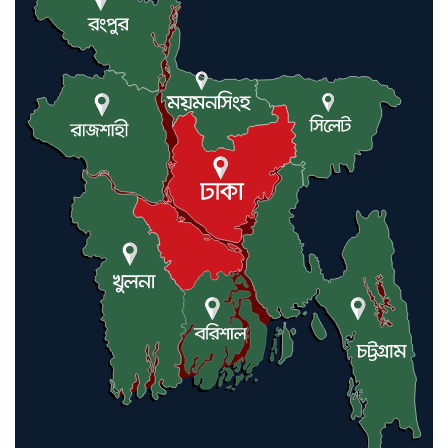
যুক্তরাষ্ট্র ও ইসরায়েল বাদে হরমুজ
প্রণালি সবার জন্য উন্মুক্ত: আরাকচি
এবার চীনের দ্বারস্থ হলেন ডোনাল্ড
ট্রাম্প
ইরানে কঠোর হামলা অব্যাহত রাখতে
ট্রাম্পকে আহ্বান সৌদি আরবের
ইরাকসহ মধ্যপ্রাচ্যে ২৪ হামলা চালাল
ইরানপন্থি গোষ্ঠী
হরমুজ প্রণালী সুরক্ষায় মিত্ররা সাহায্য