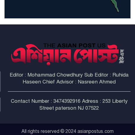
না করলে ন্যাটোর ভবিষ্যৎ খারাপ
হবে: ট্রাম্প
Editor : Mohammad Chowdhury Sub Editor : Ruhida
Haseen Chief Advisor : Nasreen Ahmed
Contact Number : 3474392916 Adress : 253 Liberty
Street paterson NJ 07522
All rights reserved © 2024 asianpostus.com