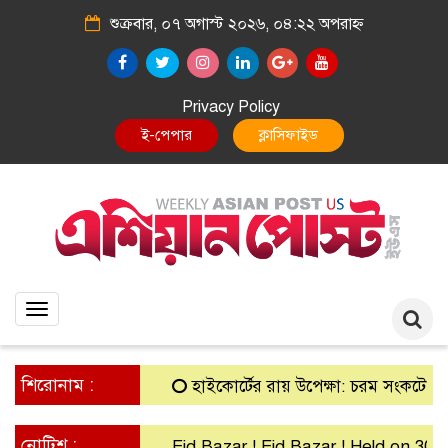
শুক্রবার, ০৭ অগাস্ট ২০২৬, ০৪:২২ অপরাহ্ন
Privacy Policy
E-Paper
Classified
Toggle
navigation
শিরোনাম :
হাইকোর্টের রায় উপেক্ষা: চরম সংকটে গ্রামীণ ব
নোটিশ :
Eid Bazar ! Eid Bazar ! Held on 30th Ma