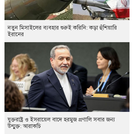
নতুন মিসাইলের ব্যবহার শুরুই করিনি: কড়া হুঁশিয়ারি
ইরানের
যুক্তরাষ্ট্র ও ইসরায়েল বাদে হরমুজ প্রণালি সবার জন্য
উন্মুক্ত: আরাকচি