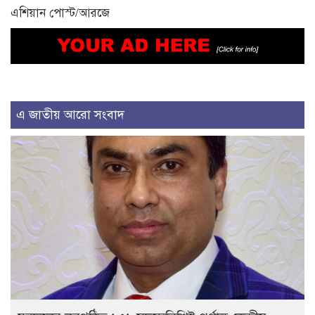
এশিয়ান পোস্ট/আরজে
এ জাতীয় আরো সংবাদ