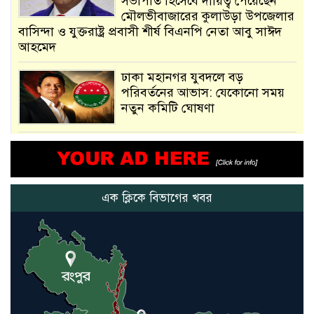
সভাপতি হিসেবে দায়িত্ব পেয়েছেন
মৌলভীবাজারের কুলাউড়া উপজেলার
বাসিন্দা ও যুক্তরাষ্ট্র প্রবাসী শীর্ষ বিএনপি নেতা আবু সাঈদ
আহমেদ
ঢাকা মহানগর যুবদলে বড়
পরিবর্তনের আভাস: যেকোনো সময়
নতুন কমিটি ঘোষণা
আমরা সেই কাজ করতে চাই, যাতে
মানুষের উপকার হয় : প্রধানমন্ত্রী
এক ক্লিকে বিভাগের খবর
নতুন মিসাইলের ব্যবহার শুরুই
করিনি: কড়া হুঁশিয়ারি ইরানের
যুক্তরাষ্ট্র ও ইসরায়েল বাদে হরমুজ
প্রণালি সবার জন্য উন্মুক্ত: আরাকচি