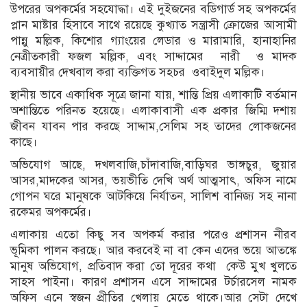
উপরের অপকর্মের সহযোদ্ধা। এই দুইজনের বডিগার্ড সহ অপকর্মের
প্লান মাষ্টার হিসাবে সাথে রয়েছে কুখ্যাত সন্ত্রাসী ক্রোজের আসামী
পান্নু মল্লিক, কিশোর গ্যাংয়ের লেডার ও মারামারি, হানাহানির
নেত্রীতকারী ফজল মল্লিক, এবং সাদ্দামের নারী ও মাদক
ব্যবসায়ীর দেখবাল করা ব্যক্তিগত সহচর ওবাইদুল মল্লিক।
স্থানীয় ভাবে একাধিক সূত্রে জানা যায়, শান্তি প্রিয় এলাকাটি বর্তমান
অশান্তিতে পরিনত হয়েছে। এলাকাবাসী এক প্রকার জিম্মি দশায়
জীবন যাবন পার করছে সাদ্দাম,সেলিম সহ তাদের লোকজনের
কাছে।
অভিযোগ আছে, দখলবাজি,চাঁদাবাজি,বাড়িঘর ভাঙ্গচুর, জুয়ার
আসর,মাদকের আসর, ভয়ভীতি দেখি অর্থ আত্মসাৎ, অফিস নামে
গোপন ঘরে মানুষকে আটকিয়ে নির্যাতন, সালিশ বানিজ্য সহ নানা
রকেমর অপকর্মের।
এলাকায় এতো কিছু সব অপকর্ম করার পরেও প্রশাসন নীরব
ভূমিকা পালন করছে। আর করবেই না বা কেন এদের ভয়ে আতঙ্কে
মানুষ অভিযোগ, প্রতিবাদ করা তো দূরের কথা কেউ মুখ খুলতে
সাহস পাইনা। কারণ প্রশাসন এসে সাদ্দামের টর্চারসেল নামক
অফিস এনে স্বজন প্রীতির খেলায় মেতে থাকে।আর সেটা দেখে