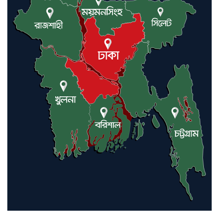
এবার চীনের দ্বারস্থ হলেন ডোনাল্ড
ট্রাম্প
ইরানে কঠোর হামলা অব্যাহত রাখতে
ট্রাম্পকে আহ্বান সৌদি আরবের
ইরাকসহ মধ্যপ্রাচ্যে ২৪ হামলা চালাল
ইরানপন্থি গোষ্ঠী
হরমুজ প্রণালী সুরক্ষায় মিত্ররা সাহায্য
না করলে ন্যাটোর ভবিষ্যৎ খারাপ
হবে: ট্রাম্প