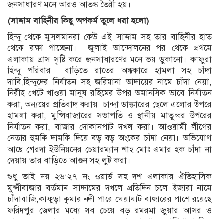
জনসাধারণ মনে আরও আতঙ্ক তৈরী হয়।
(
সাদ্দাম
বাহিনীর
কিছু
অপকর্ম
তুলে
ধরা
হলো)
হিন্দু থেকে মুসলমানরা কেউ এই সাদ্দাম সহ তার বাহিনীর হাত
থেকে রক্ষা পাচ্ছেনা। জুলাই আন্দোলনের পর থেকে প্রথমে
এলাকায় ত্রাস সৃষ্টি করে জনসাধারণের মনে ভয় ডুকানো। কাফুরা
হিন্দু পরিবার বাড়িতে রাতের অন্ধকারে হামলা সহ চাঁদা
দাবি,হিন্দুদের নির্যাতন সহ জরিমানা আদায়ের নামে চাঁদা নেয়া,
নিরীহ খেটে খাওয়া মানুষ রহিমের উপর অমানসিক ভাবে নির্যাতন
করা, অন্যয়ের প্রতিবাদ করায় চান্দা ডাক্তারের ছেলে এলোর উপরে
হামলা করা, মুন্সিবাজারের সভাপতি ও স্থানীয় মাতুব্বর উপরের
নির্যাতন করা, বাজার দোকানপাট দখল করা। আওয়ামী লীগের
নেতার হুমকি দামকি দিয়ে বড় বড় অংকের চাঁদা নেয়া। অভিযোগ
আছে গেরদা ইউনিয়নের চেয়ারম্যান শাহ মোঃ এমার হক চাঁদা না
দেয়ায় তার বাড়িতে আগুন সহ লুট করা।
শুধু তাই নয় ২৬’২৭ নং ওয়ার্ড সহ দশ এলাকার ঐতিহাসিক
মুন্সীবাজার বর্তমান সাদ্দামের দখলে প্রতিদিন চলে ইজারা নামে
চাঁদাবাজি,কাফুড়া কুমার নদী পারে ঘেয়াঘাট বাজারের পাশে রয়েছে
ফরিদপুর জেলার মধ্যে সব চেয়ে বড় রমরমা জুয়ার আসর ও