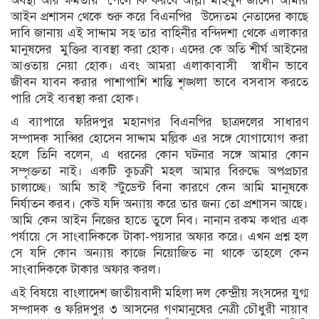
অবস্থা আর ক্ষমতায় পেলে কি করবে আল্লা মাহবুদ জানে। আমার
আইন প্রশাসন থেকে শুরু করে বিএনপির উদ্যেতম নেতাদের কাছে
দাবি জানায় এই সাদ্দাম সহ তার বাহিনীর বন্দিদশা থেকে এলাকার
মানুষদের মুক্তির ব্যবস্থা করা হোক। এদের কে অতি শীর্ঘ আইনের
আওতায় নেয়া হোক। এবং আমরা এলাকাবাসী স্বাধীন ভাবে
জীবন যাবন করার পাশাপাশি শান্তি শৃঙ্খলা ভাবে বসবাস করতে
পারি সেই ব্যবস্থা করা হোক।
এ ব্যাপারে ফরিদপুর মহানগর বিএনপির ছাত্রদলের সাধারণ
সম্পাদক সাব্বির হোসেন সাদ্দাম মল্লিক এর সঙ্গে যোগাযোগ করা
হলে তিনি বলেন, এ ধরনের কোন ঘটনার সঙ্গে আমার কোন
সম্পৃক্ততা নাই। একটি কুচক্রী মহল আমার বিরুদ্ধে অপপ্রচার
চালাচ্ছে। আমি ভাই স্টুডেন্ট বিনা কারণে কেন আমি মানুষকে
নির্যাতন করব। কেউ যদি অন্যায় করে তার জন্য তো প্রশাসন আছে।
আমি কেন আইন নিজের হাতে তুলে নিব। নানান রকম কথার এক
পর্যায়ে সে সাংবাদিককে টাকা-পয়সার অফার করে। এখন প্রশ্ন হল
সে যদি কোন অন্যায় কাজে নিয়োজিত না থাকে তাহলে কেন
সাংবাদিককে টাকার অফার করল।
এই বিষয়ে বাংলাদেশ জাতীয়বাদী মহিলা দল কেন্দ্রীয় সংসদের যুগ্ম
সম্পাদক ও ফরিদপুর ৩ আসনের গণমানুষের নেত্রী চৌধুরী নায়াব