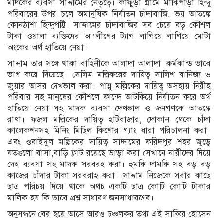
মাদকের ব্যবসা সাদ্দামের নেতৃত্বে। কাফুড়া গ্রামে মাঝিপাড়া হিন্দু
পরিবারের উপর চলে অমানুষিক নির্যাতন চাঁদাবাজি, ভয় আতঙ্কে
কোনঠাশা হিন্দুপট্টি। সাদ্দামের চাঁদাবাজির সব চেয়ে বড় কৌশল
টাকা ওয়ালা ব্যক্তিদের আ’লীগের ট্যাগ লাগিয়ে লাগিয়ে মোটা
অংকের অর্থ হাতিয়ে নেয়া।
সাদ্দাম তার সঙ্গে থাকা বাহিনীকে আলাদা আলাদা কর্মকান্ড ভাবে
ভাগ করে দিয়েছে। সেলিম মল্লিকরের দাযিত্ব সালিশ বানিজ্য ও
জুয়ার আসর দেখভাল করা। পান্নু মল্লিকের দায়িত্ব অসহায় নিরীহ
পরিবার সহ মানুষের কৌশলে ফান্দে আটকিয়ে নির্যাতন করে অর্থ
হাতিয়ে নেয়া সহ মাদক ব্যবসা দেখভাল ও জনগণকে আতঙ্কে
রাখা। ফজল মল্লিকের দায়িত্ব হাটবাজার, দোকান থেকে চাঁদা
কালেকশনসহ মিনিং মিছিল কিশোর গ্যাং ধারা পরিচালনা করা।
এবং ওবাইদুল মল্লিকের দায়িত্ব সাদ্দামের ফরিদপুর শহর জুড়ে
যতগুলো বাসা,বাড়ি ফ্লাট রয়েছে ভাড়া করা সেখানে নারীদের দিয়ে
দেহ ব্যবসা সহ মাদক সরবরহ করা। হুমকি দামকি সহ বড় বড়
কাজের চাঁদার টাকা সরবরাহ করা। সাদ্দাম নিজেকে সবার কাছে
ছাত্র পরিচয় দিয়ে থাকে অথচ একটি ছাত্র কোটি কোটি টাকার
মালিক হয় কি ভাবে প্রশ্ন সাধারণ জনসাধারণের।
অনুসন্ধনে বের হয়ে আসে আরও চঞ্চলকর তথ্য এই সাব্বির হোসেন