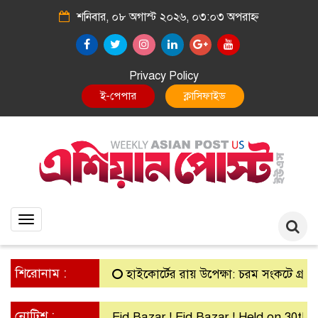
শনিবার, ০৮ অগাস্ট ২০২৬, ০৩:০৩ অপরাহ্ন
Privacy Policy
ই-পেপার
ক্লাসিফাইড
Toggle
navigation
শিরোনাম :
হাইকোর্টের রায় উপেক্ষা: চরম সংকটে গ্রামীণ ব্যাংকে
নোটিশ :
Eid Bazar ! Eid Bazar ! Held on 30th March S