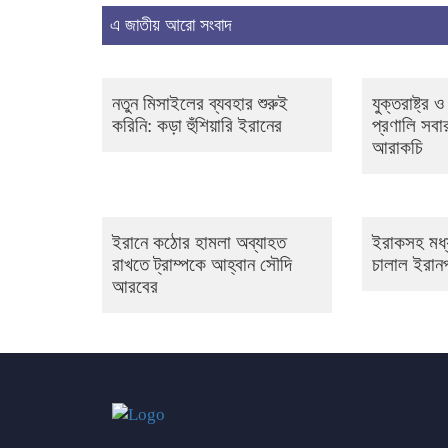
এ জাতীয় আরো সংবাদ
নতুন মিসাইলের ব্যবহার শুরুই
যুক্তরাষ্ট্র
করিনি: কড়া হুঁশিয়ারি ইরানের
প্রণালি সবার
আরাকচি
ইরানে কঠোর হামলা অব্যাহত
ইরাকসহ মধ্য
রাখতে ট্রাম্পকে আহ্বান সৌদি
চালাল ইরানপন
আরবের