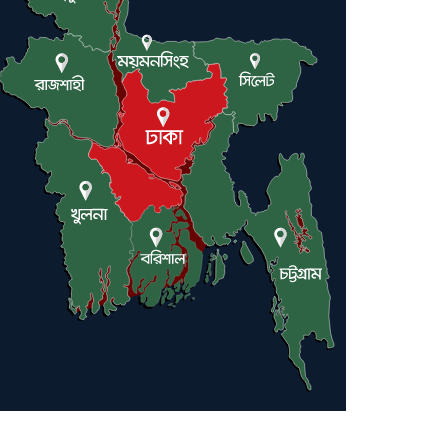
ট্রাম্পকে আহ্বান সৌদি আরবের
ইরাকসহ মধ্যপ্রাচ্যে ২৪ হামলা চালাল
ইরানপন্থি গোষ্ঠী
হরমুজ প্রণালী সুরক্ষায় মিত্ররা সাহায্য
না করলে ন্যাটোর ভবিষ্যৎ খারাপ হবে: ট্রাম্প