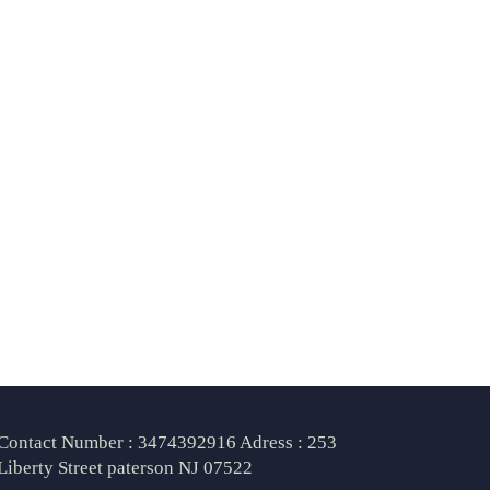
Contact Number : 3474392916 Adress : 253
Liberty Street paterson NJ 07522