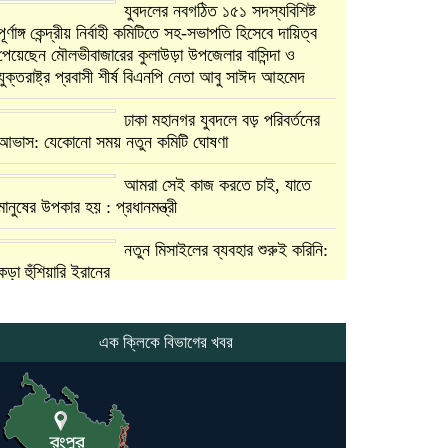
যুবদলের নবগঠিত ১৫১ সদস্যবিশিষ্ট
পূর্ণাঙ্গ কেন্দ্রীয় নির্বাহী কমিটিতে সহ-সভাপতি হিসেবে দায়িত্ব
পেয়েছেন মৌলভীবাজারের কুলাউড়া উপজেলার বাসিন্দা ও
যুক্তরাষ্ট্র প্রবাসী শীর্ষ বিএনপি নেতা আবু সাঈদ আহমেদ
ঢাকা মহানগর যুবদলে বড় পরিবর্তনের
আভাস: যেকোনো সময় নতুন কমিটি ঘোষণা
আমরা সেই কাজ করতে চাই, যাতে
মানুষের উপকার হয় : প্রধানমন্ত্রী
নতুন মিসাইলের ব্যবহার শুরুই করিনি:
কড়া হুঁশিয়ারি ইরানের
যুক্তরাষ্ট্র ও ইসরায়েল বাদে হরমুজ
প্রণালি সবার জন্য উন্মুক্ত: আরাকচি
এক ক্লিকে বিভাগের খবর
এবার চীনের দ্বারস্থ হলেন ডোনাল্ড
ট্রাম্প
ইরানে কঠোর হামলা অব্যাহত রাখতে