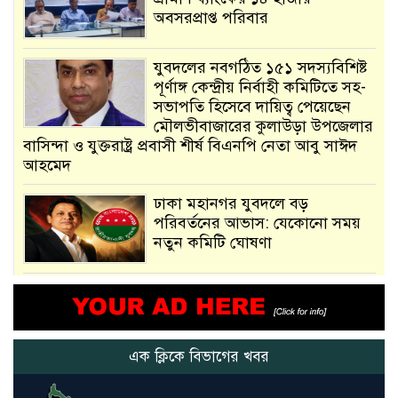
অবসরপ্রাপ্ত পরিবার
যুবদলের নবগঠিত ১৫১ সদস্যবিশিষ্ট
পূর্ণাঙ্গ কেন্দ্রীয় নির্বাহী কমিটিতে সহ-
সভাপতি হিসেবে দায়িত্ব পেয়েছেন
মৌলভীবাজারের কুলাউড়া উপজেলার
বাসিন্দা ও যুক্তরাষ্ট্র প্রবাসী শীর্ষ বিএনপি নেতা আবু সাঈদ
আহমেদ
ঢাকা মহানগর যুবদলে বড়
পরিবর্তনের আভাস: যেকোনো সময়
নতুন কমিটি ঘোষণা
আমরা সেই কাজ করতে চাই, যাতে
মানুষের উপকার হয় : প্রধানমন্ত্রী
এক ক্লিকে বিভাগের খবর
নতুন মিসাইলের ব্যবহার শুরুই