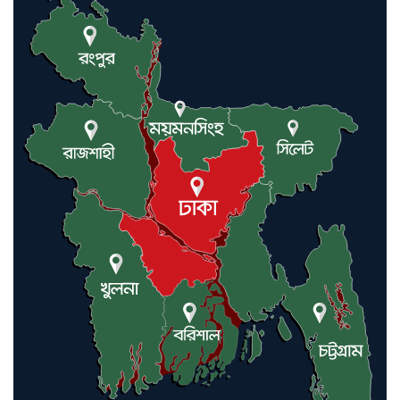
করিনি: কড়া হুঁশিয়ারি ইরানের
যুক্তরাষ্ট্র ও ইসরায়েল বাদে হরমুজ
প্রণালি সবার জন্য উন্মুক্ত: আরাকচি
এবার চীনের দ্বারস্থ হলেন ডোনাল্ড
ট্রাম্প
ইরানে কঠোর হামলা অব্যাহত রাখতে
ট্রাম্পকে আহ্বান সৌদি আরবের
ইরাকসহ মধ্যপ্রাচ্যে ২৪ হামলা চালাল
ইরানপন্থি গোষ্ঠী