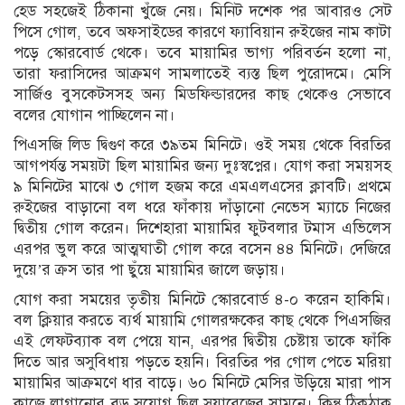
হেড সহজেই ঠিকানা খুঁজে নেয়। মিনিট দশেক পর আবারও সেট
পিসে গোল, তবে অফসাইডের কারণে ফ্যাবিয়ান রুইজের নাম কাটা
পড়ে স্কোরবোর্ড থেকে। তবে মায়ামির ভাগ্য পরিবর্তন হলো না,
তারা ফরাসিদের আক্রমণ সামলাতেই ব্যস্ত ছিল পুরোদমে। মেসি
সার্জিও বুসকেটসসহ অন্য মিডফিল্ডারদের কাছ থেকেও সেভাবে
বলের যোগান পাচ্ছিলেন না।
পিএসজি লিড দ্বিগুণ করে ৩৯তম মিনিটে। ওই সময় থেকে বিরতির
আগপর্যন্ত সময়টা ছিল মায়ামির জন্য দুঃস্বপ্নের। যোগ করা সময়সহ
৯ মিনিটের মাঝে ৩ গোল হজম করে এমএলএসের ক্লাবটি। প্রথমে
রুইজের বাড়ানো বল ধরে ফাঁকায় দাঁড়ানো নেভেস ম্যাচে নিজের
দ্বিতীয় গোল করেন। দিশেহারা মায়ামির ফুটবলার টমাস এভিলেস
এরপর ভুল করে আত্মঘাতী গোল করে বসেন ৪৪ মিনিটে। দেজিরে
দুয়ে’র ক্রস তার পা ছুঁয়ে মায়ামির জালে জড়ায়।
যোগ করা সময়ের তৃতীয় মিনিটে স্কোরবোর্ড ৪-০ করেন হাকিমি।
বল ক্লিয়ার করতে ব্যর্থ মায়ামি গোলরক্ষকের কাছ থেকে পিএসজির
এই লেফটব্যাক বল পেয়ে যান, এরপর দ্বিতীয় চেষ্টায় তাকে ফাঁকি
দিতে আর অসুবিধায় পড়তে হয়নি। বিরতির পর গোল পেতে মরিয়া
মায়ামির আক্রমণে ধার বাড়ে। ৬০ মিনিটে মেসির উড়িয়ে মারা পাস
কাজে লাগানোর বড় সুযোগ ছিল সুয়ারেজের সামনে। কিন্তু ঠিকঠাক