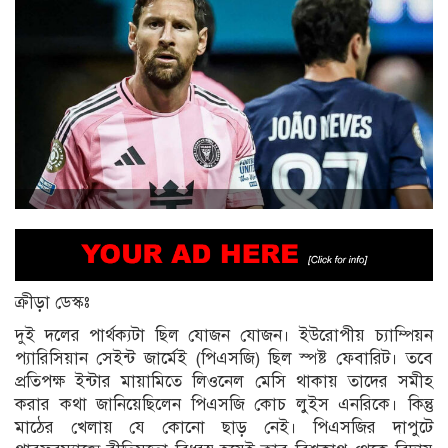
ক্রীড়া ডেস্কঃ
দুই দলের পার্থক্যটা ছিল যোজন যোজন। ইউরোপীয় চ্যাম্পিয়ন
প্যারিসিয়ান সেইন্ট জার্মেই (পিএসজি) ছিল স্পষ্ট ফেবারিট। তবে
প্রতিপক্ষ ইন্টার মায়ামিতে লিওনেল মেসি থাকায় তাদের সমীহ
করার কথা জানিয়েছিলেন পিএসজি কোচ লুইস এনরিকে। কিন্তু
মাঠের খেলায় যে কোনো ছাড় নেই। পিএসজির দাপুটে