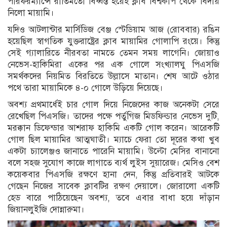
পারফরম্যান্সে রীতিমতো বিধ্বস্ত হয়েই ক্লাব বিশ্বকাপ থেকে বিদায়
নিলো মায়ামি।
যদিও আটলান্টার মার্সিডিজ বেঞ্জ স্টেডিয়াম আজ (রোববার) রঙিন
হয়েছিল স্বাগতিক যুক্তরাষ্ট্রের ক্লাব মায়ামির গোলাপি রংয়ে। কিন্তু
সেই গ্যালারিতে নীরবতা নামতে তেমন সময় লাগেনি। জোয়াও
নেভেস-হাকিমিরা একের পর এক গোলে সংখ্যালঘু পিএসজি
সমর্থকদের নিয়মিত বিরতিতে উল্লাসে মাতান। শেষ আটে ওঠার
পথে তারা মায়ামিকে ৪-০ গোলে উড়িয়ে দিয়েছে।
অবশ্য প্রথমার্ধেই চার গোল দিয়ে নিজেদের কাজ অনেকটা সেরে
রেখেছিল পিএসজি। তাদের পক্ষে পর্তুগিজ মিডফিল্ডার নেভেস দুটি,
মরক্কান ডিফেন্ডার আশরাফ হাকিমি একটি গোল করেন। আরেকটি
গোল ছিল মায়ামির আত্মঘাতী। ম্যাচে ফেরা তো দূরের কথা খুব
একটা চ্যালেঞ্জও জানাতে পারেনি মায়ামি। উল্টো মেসির বানানো
বলে সহজ সুযোগ কাজে লাগাতে ব্যর্থ লুইস সুয়ারেজ। মেসিও বেশ
কয়েকবার পিএসজি রক্ষণে হানা দেন, কিন্তু প্রতিবারই আটকে
গেছেন নিজের সাবেক ক্লাবটির রক্ষণ দেয়ালে। জোরালো একটি
হেড বারে পাঠিয়েছেন অবশ্য, তবে এবার বাধা হয়ে দাঁড়ান
জিয়ানলুইজি দোন্নারুমা।