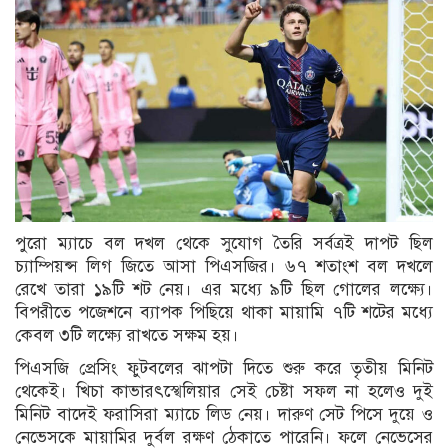
পুরো ম্যাচে বল দখল থেকে সুযোগ তৈরি সর্বত্রই দাপট ছিল
চ্যাম্পিয়ন্স লিগ জিতে আসা পিএসজির। ৬৭ শতাংশ বল দখলে
রেখে তারা ১৯টি শট নেয়। এর মধ্যে ৯টি ছিল গোলের লক্ষ্যে।
বিপরীতে পজেশনে ব্যাপক পিছিয়ে থাকা মায়ামি ৭টি শটের মধ্যে
কেবল ৩টি লক্ষ্যে রাখতে সক্ষম হয়।
পিএসজি প্রেসিং ফুটবলের ঝাপটা দিতে শুরু করে তৃতীয় মিনিট
থেকেই। খিচা কাভারৎস্খেলিয়ার সেই চেষ্টা সফল না হলেও দুই
মিনিট বাদেই ফরাসিরা ম্যাচে লিড নেয়। দারুণ সেট পিসে দুয়ে ও
নেভেসকে মায়ামির দুর্বল রক্ষণ ঠেকাতে পারেনি। ফলে নেভেসের