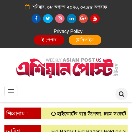
শনিবার, ০৮ অগাস্ট ২০২৬, ০২:৫৫ অপরাহ্ন
Privacy Policy
E-Paper
Classified
Toggle
navigation
শিরোনাম :
হাইকোর্টের রায় উপেক্ষা: চরম সংকটে গ্রামীণ ব্
নোটিশ :
Eid Bazar ! Eid Bazar ! Held on 30th Ma