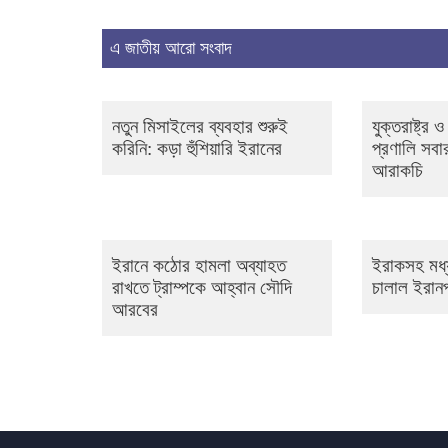
এ জাতীয় আরো সংবাদ
নতুন মিসাইলের ব্যবহার শুরুই
যুক্তরাষ্ট্র
করিনি: কড়া হুঁশিয়ারি ইরানের
প্রণালি সবার
আরাকচি
ইরানে কঠোর হামলা অব্যাহত
ইরাকসহ মধ্য
রাখতে ট্রাম্পকে আহ্বান সৌদি
চালাল ইরানপন
আরবের