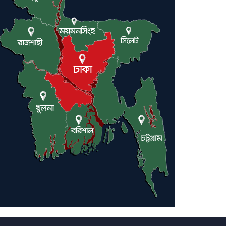
ট্রাম্পকে আহ্বান সৌদি আরবের
ইরাকসহ মধ্যপ্রাচ্যে ২৪ হামলা চালাল
ইরানপন্থি গোষ্ঠী
হরমুজ প্রণালী সুরক্ষায় মিত্ররা সাহায্য
না করলে ন্যাটোর ভবিষ্যৎ খারাপ হবে: ট্রাম্প