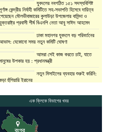
যুবদলের নবগঠিত ১৫১ সদস্যবিশিষ্ট
পূর্ণাঙ্গ কেন্দ্রীয় নির্বাহী কমিটিতে সহ-সভাপতি হিসেবে দায়িত্ব
পেয়েছেন মৌলভীবাজারের কুলাউড়া উপজেলার বাসিন্দা ও
যুক্তরাষ্ট্র প্রবাসী শীর্ষ বিএনপি নেতা আবু সাঈদ আহমেদ
ঢাকা মহানগর যুবদলে বড় পরিবর্তনের
আভাস: যেকোনো সময় নতুন কমিটি ঘোষণা
আমরা সেই কাজ করতে চাই, যাতে
মানুষের উপকার হয় : প্রধানমন্ত্রী
নতুন মিসাইলের ব্যবহার শুরুই করিনি:
কড়া হুঁশিয়ারি ইরানের
যুক্তরাষ্ট্র ও ইসরায়েল বাদে হরমুজ
প্রণালি সবার জন্য উন্মুক্ত: আরাকচি
এক ক্লিকে বিভাগের খবর
এবার চীনের দ্বারস্থ হলেন ডোনাল্ড
ট্রাম্প
ইরানে কঠোর হামলা অব্যাহত রাখতে