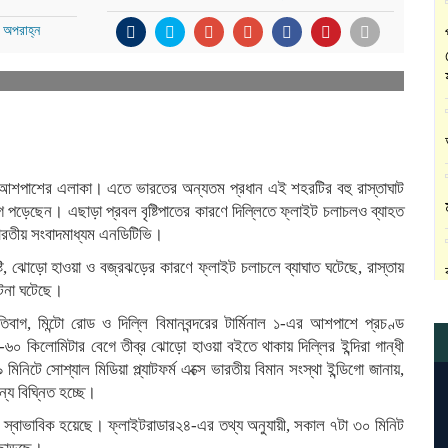
 অপরাহ্ন
লি ও আশপাশের এলাকা। এতে ভারতের অন্যতম প্রধান এই শহরটির বহু রাস্তাঘাট
 পড়েছেন। এছাড়া প্রবল বৃষ্টিপাতের কারণে দিল্লিতে ফ্লাইট চলাচলও ব্যাহত
রতীয় সংবাদমাধ্যম এনডিটিভি।
টি, ঝোড়ো হাওয়া ও বজ্রঝড়ের কারণে ফ্লাইট চলাচলে ব্যাঘাত ঘটেছে, রাস্তায়
ঘটনা ঘটেছে।
বাগ, মিন্টো রোড ও দিল্লি বিমানবন্দরের টার্মিনাল ১-এর আশপাশে প্রচণ্ড
-৬০ কিলোমিটার বেগে তীব্র ঝোড়ো হাওয়া বইতে থাকায় দিল্লির ইন্দিরা গান্ধী
িনিটে সোশ্যাল মিডিয়া প্ল্যাটফর্ম এক্সে ভারতীয় বিমান সংস্থা ইন্ডিগো জানায়,
্য বিঘ্নিত হচ্ছে।
রও স্বাভাবিক হয়েছে। ফ্লাইটরাডার২৪-এর তথ্য অনুযায়ী, সকাল ৭টা ৩০ মিনিট