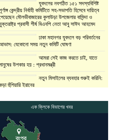
যুবদলের নবগঠিত ১৫১ সদস্যবিশিষ্ট
পূর্ণাঙ্গ কেন্দ্রীয় নির্বাহী কমিটিতে সহ-সভাপতি হিসেবে দায়িত্ব
পেয়েছেন মৌলভীবাজারের কুলাউড়া উপজেলার বাসিন্দা ও
যুক্তরাষ্ট্র প্রবাসী শীর্ষ বিএনপি নেতা আবু সাঈদ আহমেদ
ঢাকা মহানগর যুবদলে বড় পরিবর্তনের
আভাস: যেকোনো সময় নতুন কমিটি ঘোষণা
আমরা সেই কাজ করতে চাই, যাতে
মানুষের উপকার হয় : প্রধানমন্ত্রী
নতুন মিসাইলের ব্যবহার শুরুই করিনি:
কড়া হুঁশিয়ারি ইরানের
যুক্তরাষ্ট্র ও ইসরায়েল বাদে হরমুজ
প্রণালি সবার জন্য উন্মুক্ত: আরাকচি
এক ক্লিকে বিভাগের খবর
এবার চীনের দ্বারস্থ হলেন ডোনাল্ড
ট্রাম্প
ইরানে কঠোর হামলা অব্যাহত রাখতে