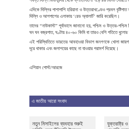
পর্যন্ত দিল্লি বিমানবন্দর থেকে ফ্লাইটগুলো গড়ে ৪৬ মিনিট দেরিত
এদিকে দিল্লির পাশাপাশি হরিয়ানা ও উত্তরাখণ্ডেও প্রবল বৃষ্ট
দিল্লি ও আশপাশের এলাকায় ‘রেড অ্যালার্ট’ জারি করেছিল।
তাদের “নাউকাস্ট” পূর্বাভাসে জানানো হয়, পশ্চিম ও উত্তর-পশ্চ
ঘন ঘন বজ্রপাত, ঘণ্টায় ৪০-৬০ কিমি বা তারও বেশি গতিতে ধুলোর
এই পরিস্থিতিতে ভারতের আবহাওয়া বিভাগ জনগণকে খোলা জায়গা এ
দূরে থাকার এবং জলাশয়ের কাছে না যাওয়ার পরামর্শ দিয়েছে।
এশিয়ান পোস্ট/আরজে
এ জাতীয় আরো সংবাদ
নতুন মিসাইলের ব্যবহার শুরুই
যুক্তরাষ্ট্র