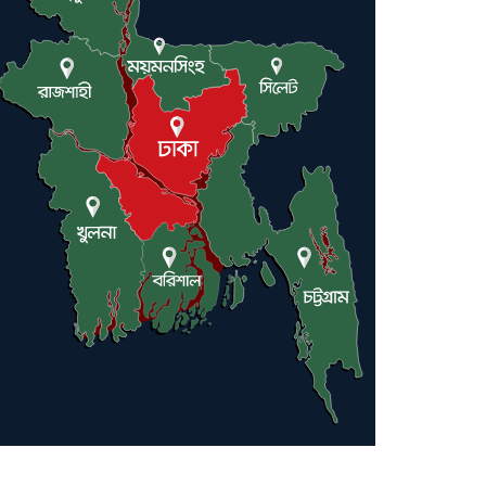
ট্রাম্পকে আহ্বান সৌদি আরবের
ইরাকসহ মধ্যপ্রাচ্যে ২৪ হামলা চালাল
ইরানপন্থি গোষ্ঠী
হরমুজ প্রণালী সুরক্ষায় মিত্ররা সাহায্য
না করলে ন্যাটোর ভবিষ্যৎ খারাপ হবে: ট্রাম্প