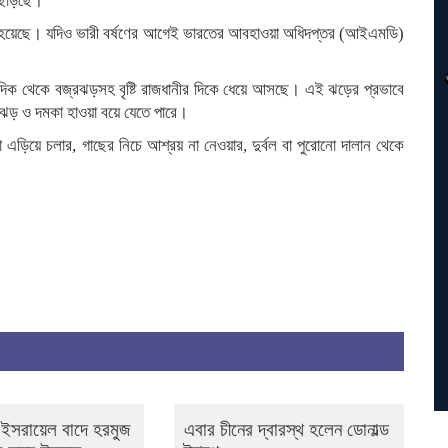
ে ছাড়ছে।
িপাত হয়েছে। যদিও ভারী বর্ষণের আগেই ভারতের আবহাওয়া অধিদপ্তর (আইএমডি)
িম দিক থেকে বজ্রঝড়সহ বৃষ্টি রাজধানীর দিকে ধেয়ে আসছে। এই ঝড়ের প্রভাবে
 ঝড় ও দমকা হাওয়া বয়ে যেতে পারে।
ড়িয়ে চলার, গাছের নিচে আশ্রয় না নেওয়ার, দুর্বল বা পুরোনো দালান থেকে
 ও ইসরায়েল বাদে হরমুজ
এবার চীনের দ্বারস্থ হলেন ডোনাল্ড