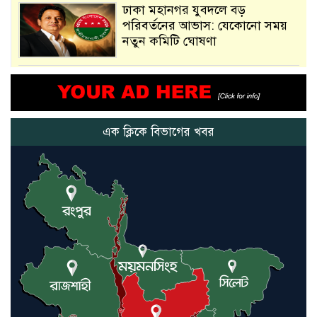
ঢাকা মহানগর যুবদলে বড়
পরিবর্তনের আভাস: যেকোনো সময়
নতুন কমিটি ঘোষণা
আমরা সেই কাজ করতে চাই, যাতে
মানুষের উপকার হয় : প্রধানমন্ত্রী
এক ক্লিকে বিভাগের খবর
নতুন মিসাইলের ব্যবহার শুরুই
করিনি: কড়া হুঁশিয়ারি ইরানের
যুক্তরাষ্ট্র ও ইসরায়েল বাদে হরমুজ
প্রণালি সবার জন্য উন্মুক্ত: আরাকচি
এবার চীনের দ্বারস্থ হলেন ডোনাল্ড
ট্রাম্প