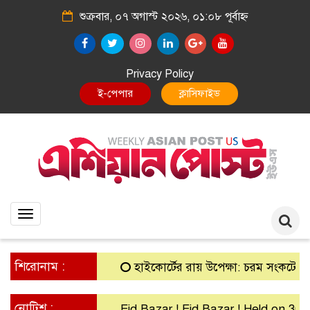
শুক্রবার, ০৭ অগাস্ট ২০২৬, ০১:০৮ পূর্বাহ্ন
Privacy Policy
E-Paper
Classified
Toggle
navigation
শিরোনাম :
হাইকোর্টের রায় উপেক্ষা: চরম সংকটে গ্রামীণ ব
নোটিশ :
Eid Bazar ! Eid Bazar ! Held on 30th M