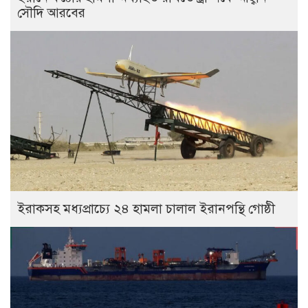
সৌদি আরবের
ইরাকসহ মধ্যপ্রাচ্যে ২৪ হামলা চালাল ইরানপন্থি গোষ্ঠী