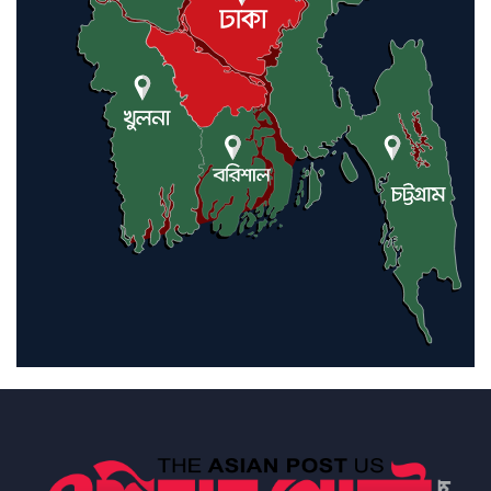
ইরানে কঠোর হামলা অব্যাহত রাখতে
ট্রাম্পকে আহ্বান সৌদি আরবের
ইরাকসহ মধ্যপ্রাচ্যে ২৪ হামলা চালাল
ইরানপন্থি গোষ্ঠী
হরমুজ প্রণালী সুরক্ষায় মিত্ররা সাহায্য
না করলে ন্যাটোর ভবিষ্যৎ খারাপ
হবে: ট্রাম্প