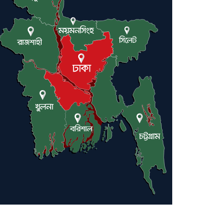
ইরানে কঠোর হামলা অব্যাহত রাখতে
ট্রাম্পকে আহ্বান সৌদি আরবের
ইরাকসহ মধ্যপ্রাচ্যে ২৪ হামলা চালাল
ইরানপন্থি গোষ্ঠী
হরমুজ প্রণালী সুরক্ষায় মিত্ররা সাহায্য
না করলে ন্যাটোর ভবিষ্যৎ খারাপ হবে:
ট্রাম্প