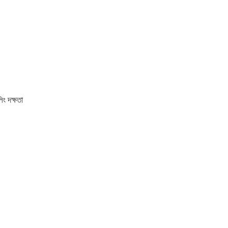
িং দক্ষতা