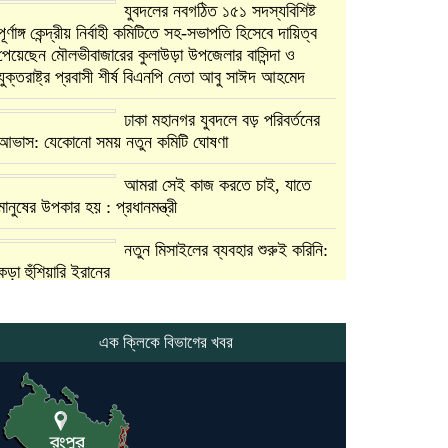
যুবদলের নবগঠিত ১৫১ সদস্যবিশিষ্ট
পূর্ণাঙ্গ কেন্দ্রীয় নির্বাহী কমিটিতে সহ-সভাপতি হিসেবে দায়িত্ব
পেয়েছেন মৌলভীবাজারের কুলাউড়া উপজেলার বাসিন্দা ও
যুক্তরাষ্ট্র প্রবাসী শীর্ষ বিএনপি নেতা আবু সাঈদ আহমেদ
ঢাকা মহানগর যুবদলে বড় পরিবর্তনের
আভাস: যেকোনো সময় নতুন কমিটি ঘোষণা
আমরা সেই কাজ করতে চাই, যাতে
মানুষের উপকার হয় : প্রধানমন্ত্রী
নতুন মিসাইলের ব্যবহার শুরুই করিনি:
কড়া হুঁশিয়ারি ইরানের
যুক্তরাষ্ট্র ও ইসরায়েল বাদে হরমুজ
প্রণালি সবার জন্য উন্মুক্ত: আরাকচি
এক ক্লিকে বিভাগের খবর
এবার চীনের দ্বারস্থ হলেন ডোনাল্ড
ট্রাম্প