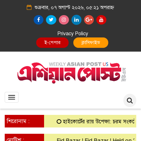
শুক্রবার, ০৭ অগাস্ট ২০২৬, ০৫:২১ অপরাহ্ন
Privacy Policy
E-Paper
Classified
Toggle
navigation
শিরোনাম :
হাইকোর্টের রায় উপেক্ষা: চরম সংকটে গ্রামীণ 
নোটিশ :
Eid Bazar ! Eid Bazar ! Held on 30th 