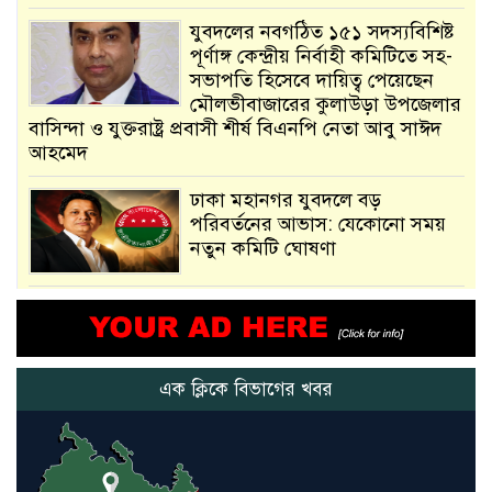
যুবদলের নবগঠিত ১৫১ সদস্যবিশিষ্ট
পূর্ণাঙ্গ কেন্দ্রীয় নির্বাহী কমিটিতে সহ-
সভাপতি হিসেবে দায়িত্ব পেয়েছেন
মৌলভীবাজারের কুলাউড়া উপজেলার
বাসিন্দা ও যুক্তরাষ্ট্র প্রবাসী শীর্ষ বিএনপি নেতা আবু সাঈদ
আহমেদ
ঢাকা মহানগর যুবদলে বড়
পরিবর্তনের আভাস: যেকোনো সময়
নতুন কমিটি ঘোষণা
আমরা সেই কাজ করতে চাই, যাতে
মানুষের উপকার হয় : প্রধানমন্ত্রী
এক ক্লিকে বিভাগের খবর
নতুন মিসাইলের ব্যবহার শুরুই
করিনি: কড়া হুঁশিয়ারি ইরানের