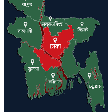
যুক্তরাষ্ট্র ও ইসরায়েল বাদে হরমুজ
প্রণালি সবার জন্য উন্মুক্ত: আরাকচি
এবার চীনের দ্বারস্থ হলেন ডোনাল্ড
ট্রাম্প
ইরানে কঠোর হামলা অব্যাহত রাখতে
ট্রাম্পকে আহ্বান সৌদি আরবের
ইরাকসহ মধ্যপ্রাচ্যে ২৪ হামলা চালাল
ইরানপন্থি গোষ্ঠী
হরমুজ প্রণালী সুরক্ষায় মিত্ররা সাহায্য