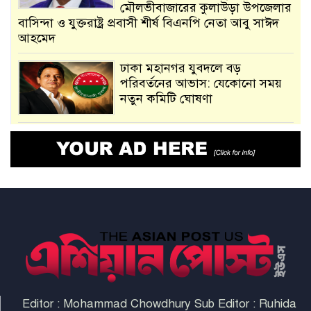
মৌলভীবাজারের কুলাউড়া উপজেলার
বাসিন্দা ও যুক্তরাষ্ট্র প্রবাসী শীর্ষ বিএনপি নেতা আবু সাঈদ
আহমেদ
ঢাকা মহানগর যুবদলে বড়
পরিবর্তনের আভাস: যেকোনো সময়
নতুন কমিটি ঘোষণা
আমরা সেই কাজ করতে চাই, যাতে
মানুষের উপকার হয় : প্রধানমন্ত্রী
নতুন মিসাইলের ব্যবহার শুরুই
করিনি: কড়া হুঁশিয়ারি ইরানের
যুক্তরাষ্ট্র ও ইসরায়েল বাদে হরমুজ
প্রণালি সবার জন্য উন্মুক্ত: আরাকচি
Editor : Mohammad Chowdhury Sub Editor : Ruhida