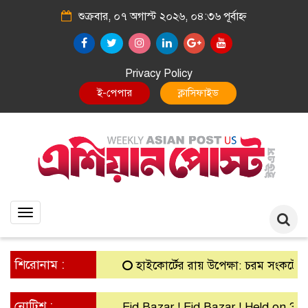
শুক্রবার, ০৭ অগাস্ট ২০২৬, ০৪:৩৬ পূর্বাহ্ন
Privacy Policy
E-Paper
Classified
Toggle
navigation
শিরোনাম :
হাইকোর্টের রায় উপেক্ষা: চরম সংকটে গ্রামীণ 
নোটিশ :
Eid Bazar ! Eid Bazar ! Held on 30th 