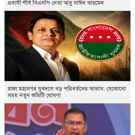
প্রবাসী শীর্ষ বিএনপি নেতা আবু সাঈদ আহমেদ
ঢাকা মহানগর যুবদলে বড় পরিবর্তনের আভাস: যেকোনো
সময় নতুন কমিটি ঘোষণা