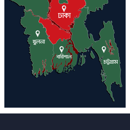
এবার চীনের দ্বারস্থ হলেন ডোনাল্ড
ট্রাম্প
ইরানে কঠোর হামলা অব্যাহত রাখতে
ট্রাম্পকে আহ্বান সৌদি আরবের
ইরাকসহ মধ্যপ্রাচ্যে ২৪ হামলা চালাল
ইরানপন্থি গোষ্ঠী
হরমুজ প্রণালী সুরক্ষায় মিত্ররা সাহায্য
না করলে ন্যাটোর ভবিষ্যৎ খারাপ
হবে: ট্রাম্প