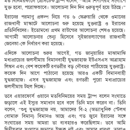
মত বিনিময়কালে প্রেসিডেন্ট ট্রাম্প বলেন, “আমি শিগগিরই সংলাপে
যুক্ত হবো, পরোক্ষভাবে। আলোচনা দিন দিন গুরুত্বপূর্ণ হয়ে উঠছে।”
ইরানের পরমাণু প্রকল্প নিয়ে গত ৬ ফেব্রুয়ারি থেকে ওমানের
রাজধানী মাস্কাটে আলোচনা শুরু হয়েছে যুক্তরাষ্ট্র ও ইরানের
প্রতিনিধিদের। ইতোমধ্যে প্রথম রাউন্ডের আলোচনা শেষও হয়েছে।
আগামী আলোচনার ভেন্যু হিসেবে সুইজারল্যান্ডের রাজধানী
জেনেভা-কে নির্ধারণ করা হয়েছে।
এদিকে আলোচনা শুরুর আগেই, গত জানুয়ারির মাঝামাঝি
মধ্যপ্রাচ্যের জলসীমায় বিমানবাহী যুদ্ধজাহাজ ইউএসএস আব্রাহাম
লিঙ্কন এবং বেশ কয়েকটি রণতরীর বড় নৌবহর পাঠিয়েছে যুক্তরাষ্ট্র।
কয়েক দিন আগে পাঠানো হয়েছে আরও একটি বিমানবাহী
যুদ্ধজাহাজ। এসব যুদ্ধজাহাজ এবং রণতরী পুরো মধ্যপ্রাচ্যের
জলসীমায় টহল দিচ্ছে।
তবে এয়ারফোর্স ওয়ানে মতবিনিময়ের সময় ট্রাম্প বলেন সংঘাতে
জড়ালে এই ইস্যুর সমাধান হবে বলে তিনি মনে করেন না। তিনি
বলেন, “শুধু যুদ্ধজাহাজ নয়, আমাদের বি-২ (অত্যাধুনিক স্টেলথ
বোমারু বিমান) বিমানও আছে এবং গত জুনে ইরানের সঙ্গে
সংঘাতের সময় আমরা তা ব্যবহারও করেছিলাম। তবে আমি
দ্বিতীয়বার সংঘাতে জড়াতে ইচ্ছুক নই এবং আমার ধারণা, তারাও