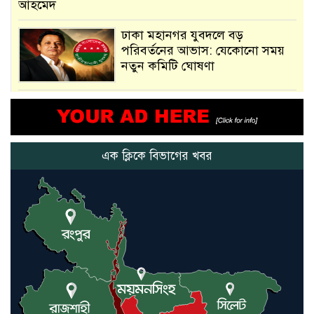
আহমেদ
ঢাকা মহানগর যুবদলে বড়
পরিবর্তনের আভাস: যেকোনো সময়
নতুন কমিটি ঘোষণা
আমরা সেই কাজ করতে চাই, যাতে
মানুষের উপকার হয় : প্রধানমন্ত্রী
এক ক্লিকে বিভাগের খবর
নতুন মিসাইলের ব্যবহার শুরুই
করিনি: কড়া হুঁশিয়ারি ইরানের
যুক্তরাষ্ট্র ও ইসরায়েল বাদে হরমুজ
প্রণালি সবার জন্য উন্মুক্ত: আরাকচি