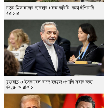
নতুন মিসাইলের ব্যবহার শুরুই করিনি: কড়া হুঁশিয়ারি
ইরানের
যুক্তরাষ্ট্র ও ইসরায়েল বাদে হরমুজ প্রণালি সবার জন্য
উন্মুক্ত: আরাকচি