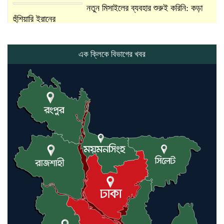
নতুন মিসাইলের ব্যবহার শুরুই করিনি: কড়া
হুঁশিয়ারি ইরানের
যুক্তরাষ্ট্র ও ইসরায়েল বাদে হরমুজ প্রণালি
সবার জন্য উন্মুক্ত: আরাকচি
এক ক্লিকে বিভাগের খবর
এবার চীনের দ্বারস্থ হলেন ডোনাল্ড ট্রাম্প
ইরানে কঠোর হামলা অব্যাহত রাখতে ট্রাম্পকে
আহ্বান সৌদি আরবের
ইরাকসহ মধ্যপ্রাচ্যে ২৪ হামলা চালাল
ইরানপন্থি গোষ্ঠী
হরমুজ প্রণালী সুরক্ষায় মিত্ররা সাহায্য না
করলে ন্যাটোর ভবিষ্যৎ খারাপ হবে: ট্রাম্প