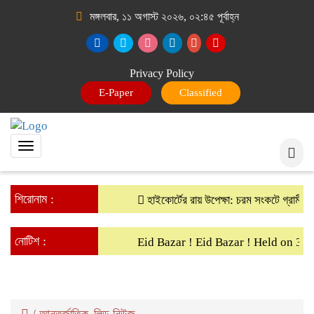
মঙ্গলবার, ১১ অগাস্ট ২০২৬, ০২:৪৫ পূর্বাহ্ন
Privacy Policy
ই-পেপার
ক্লাসিফাইড
Toggle
navigation
শিরোনাম :
হাইকোর্টের রায় উপেক্ষা: চরম সংকটে গ্রামীণ ব্
নোটিশ :
Eid Bazar ! Eid Bazar ! Held on 30t
/
আন্তর্জাতিক
লিড নিউজ