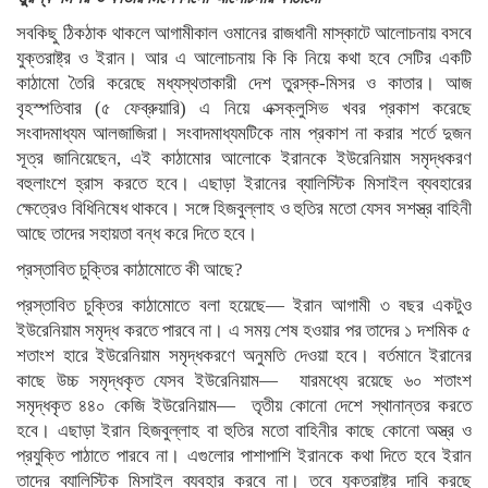
সবকিছু ঠিকঠাক থাকলে আগামীকাল ওমানের রাজধানী মাস্কাটে আলোচনায় বসবে
যুক্তরাষ্ট্র ও ইরান। আর এ আলোচনায় কি কি নিয়ে কথা হবে সেটির একটি
কাঠামো তৈরি করেছে মধ্যস্থতাকারী দেশ তুরস্ক-মিসর ও কাতার। আজ
বৃহস্পতিবার (৫ ফেব্রুয়ারি) এ নিয়ে এক্সক্লুসিভ খবর প্রকাশ করেছে
সংবাদমাধ্যম আলজাজিরা। সংবাদমাধ্যমটিকে নাম প্রকাশ না করার শর্তে দুজন
সূত্র জানিয়েছেন, এই কাঠামোর আলোকে ইরানকে ইউরেনিয়াম সমৃদ্ধকরণ
বহুলাংশে হ্রাস করতে হবে। এছাড়া ইরানের ব্যালিস্টিক মিসাইল ব্যবহারের
ক্ষেত্রেও বিধিনিষেধ থাকবে। সঙ্গে হিজবুল্লাহ ও হুতির মতো যেসব সশস্ত্র বাহিনী
আছে তাদের সহায়তা বন্ধ করে দিতে হবে।
প্রস্তাবিত চুক্তির কাঠামোতে কী আছে?
প্রস্তাবিত চুক্তির কাঠামোতে বলা হয়েছে— ইরান আগামী ৩ বছর একটুও
ইউরেনিয়াম সমৃদ্ধ করতে পারবে না। এ সময় শেষ হওয়ার পর তাদের ১ দশমিক ৫
শতাংশ হারে ইউরেনিয়াম সমৃদ্ধকরণে অনুমতি দেওয়া হবে। বর্তমানে ইরানের
কাছে উচ্চ সমৃদ্ধকৃত যেসব ইউরেনিয়াম— যারমধ্যে রয়েছে ৬০ শতাংশ
সমৃদ্ধকৃত ৪৪০ কেজি ইউরেনিয়াম— তৃতীয় কোনো দেশে স্থানান্তর করতে
হবে। এছাড়া ইরান হিজবুল্লাহ বা হুতির মতো বাহিনীর কাছে কোনো অস্ত্র ও
প্রযুক্তি পাঠাতে পারবে না। এগুলোর পাশাপাশি ইরানকে কথা দিতে হবে ইরান
তাদের ব্যালিস্টিক মিসাইল ব্যবহার করবে না। তবে যুক্তরাষ্ট্র দাবি করছে