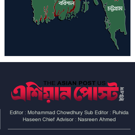
ইরাকসহ মধ্যপ্রাচ্যে ২৪ হামলা চালাল
ইরানপন্থি গোষ্ঠী
হরমুজ প্রণালী সুরক্ষায় মিত্ররা সাহায্য
না করলে ন্যাটোর ভবিষ্যৎ খারাপ
হবে: ট্রাম্প
Editor : Mohammad Chowdhury Sub Editor : Ruhida
Haseen Chief Advisor : Nasreen Ahmed