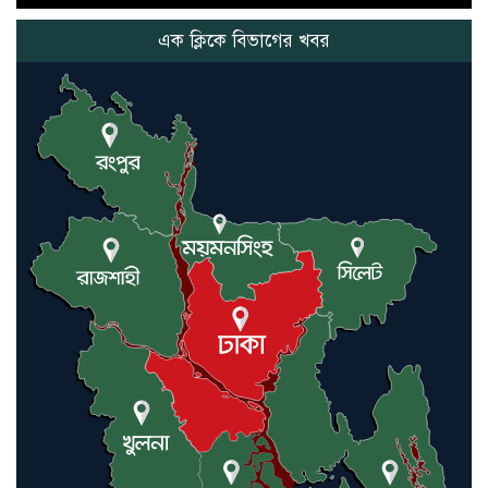
এক ক্লিকে বিভাগের খবর
নতুন মিসাইলের ব্যবহার শুরুই
করিনি: কড়া হুঁশিয়ারি ইরানের
যুক্তরাষ্ট্র ও ইসরায়েল বাদে হরমুজ
প্রণালি সবার জন্য উন্মুক্ত: আরাকচি
এবার চীনের দ্বারস্থ হলেন ডোনাল্ড
ট্রাম্প
ইরানে কঠোর হামলা অব্যাহত রাখতে
ট্রাম্পকে আহ্বান সৌদি আরবের