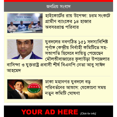
জনপ্রিয় সংবাদ
হাইকোর্টের রায় উপেক্ষা: চরম সংকটে
গ্রামীণ ব্যাংকের ১৪ হাজার
অবসরপ্রাপ্ত পরিবার
যুবদলের নবগঠিত ১৫১ সদস্যবিশিষ্ট
পূর্ণাঙ্গ কেন্দ্রীয় নির্বাহী কমিটিতে সহ-
সভাপতি হিসেবে দায়িত্ব পেয়েছেন
মৌলভীবাজারের কুলাউড়া উপজেলার
বাসিন্দা ও যুক্তরাষ্ট্র প্রবাসী শীর্ষ বিএনপি নেতা আবু সাঈদ
আহমেদ
ঢাকা মহানগর যুবদলে বড়
পরিবর্তনের আভাস: যেকোনো সময়
নতুন কমিটি ঘোষণা
আমরা সেই কাজ করতে চাই, যাতে
মানুষের উপকার হয় : প্রধানমন্ত্রী