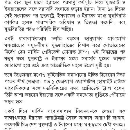
গত বছর জুন মাসে ইরানের পরমাণু কর্মসূচি নিয়ে যুক্তরাষ্ট্র ও
ইসরায়েলের সঙ্গে সরাসরি সংঘাতে জড়ায় ইরান। টানা ১২ দিনের
সেই সংঘাতের পর যুক্তরাষ্ট্র, ইসরায়েল ও ইরানের মধ্যে যুদ্ধবিরতি
কার্যকর হলেও পারস্পরিক অবিশ্বাস ও তিক্ততা কমেনি। বরং
যুদ্ধবিরতির পরও পরিস্থিতি ছিল অস্থির।
এরই ধারাবাহিকতায় চলতি বছরের জানুয়ারির মাঝামাঝি
মধ্যপ্রাচ্যের সমুদ্রসীমায় যুদ্ধজাহাজের বিশাল বহর মোতায়েনের
নির্দেশ দেন মার্কিন প্রেসিডেন্ট ডোনাল্ড ট্রাম্প। ওই সিদ্ধান্তের পর
নতুন করে যুক্তরাষ্ট্র ও ইরানের মধ্যে সরাসরি যুদ্ধের আশঙ্কা
জোরালো হয়ে ওঠে এবং আন্তর্জাতিক মহলে উদ্বেগ সৃষ্টি হয়।
তবে উত্তেজনার মধ্যেও কূটনৈতিক সমাধানের ইঙ্গিত দিয়েছেন উভয়
পক্ষের শীর্ষ নেতারা। গত ১ ফেব্রুয়ারি ওয়াশিংটনে হোয়াইট হাউসে
সাংবাদিকদের সঙ্গে মতবিনিময়ের সময় প্রেসিডেন্ট ট্রাম্প বলেন,
তিনি আশা করছেন ইরানের সঙ্গে একটি সমঝোতা চুক্তিতে পৌঁছানো
সম্ভব হবে।
একই দিনে মার্কিন সংবাদমাধ্যম সিএনএনকে দেওয়া এক
সাক্ষাৎকারে ইরানের পররাষ্ট্রমন্ত্রী সৈয়দ আব্বাস আরাগচি জানান,
কয়েকটি মিত্র দেশ যুক্তরাষ্ট্র ও ইরানের মধ্যে মধ্যস্থতার চেষ্টা করছে।