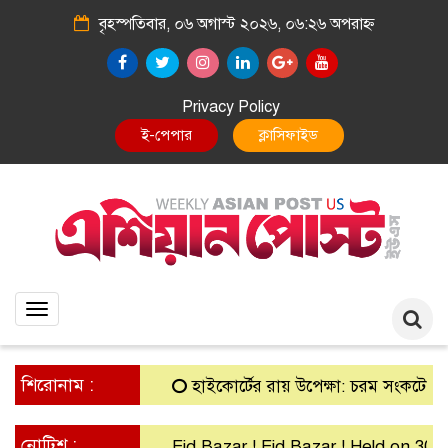
বৃহস্পতিবার, ০৬ অগাস্ট ২০২৬, ০৬:২৬ অপরাহ্ন
Privacy Policy
E-Paper
Classified
Toggle
navigation
শিরোনাম :
হাইকোর্টের রায় উপেক্ষা: চরম সংকটে গ্রামীণ ব্
নোটিশ :
Eid Bazar ! Eid Bazar ! Held on 30th Ma