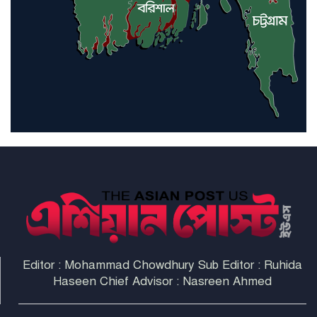
ইরাকসহ মধ্যপ্রাচ্যে ২৪ হামলা চালাল
ইরানপন্থি গোষ্ঠী
হরমুজ প্রণালী সুরক্ষায় মিত্ররা সাহায্য
না করলে ন্যাটোর ভবিষ্যৎ খারাপ
হবে: ট্রাম্প
Editor : Mohammad Chowdhury Sub Editor : Ruhida
Haseen Chief Advisor : Nasreen Ahmed