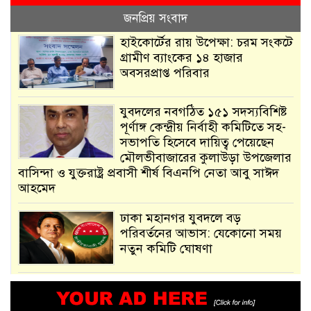
জনপ্রিয় সংবাদ
হাইকোর্টের রায় উপেক্ষা: চরম সংকটে
গ্রামীণ ব্যাংকের ১৪ হাজার
অবসরপ্রাপ্ত পরিবার
যুবদলের নবগঠিত ১৫১ সদস্যবিশিষ্ট
পূর্ণাঙ্গ কেন্দ্রীয় নির্বাহী কমিটিতে সহ-
সভাপতি হিসেবে দায়িত্ব পেয়েছেন
মৌলভীবাজারের কুলাউড়া উপজেলার
বাসিন্দা ও যুক্তরাষ্ট্র প্রবাসী শীর্ষ বিএনপি নেতা আবু সাঈদ
আহমেদ
ঢাকা মহানগর যুবদলে বড়
পরিবর্তনের আভাস: যেকোনো সময়
নতুন কমিটি ঘোষণা
আমরা সেই কাজ করতে চাই, যাতে
মানুষের উপকার হয় : প্রধানমন্ত্রী