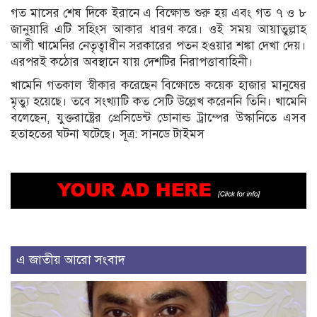
গত মাসের শেষ দিকে ইরানে এ বিক্ষোভ শুরু হয় এবং গত ৭ ও ৮
জানুয়ারি এটি সহিংস আকার ধারণ করে। ওই সময় আয়াতুল্লাহ
আলী খামেনির নেতৃত্বাধীন সরকারের পতন হওয়ার শঙ্কা দেখা দেয়।
এরপরই কঠোর অবস্থানে যায় দেশটির নিরাপত্তাবাহিনী।
খামেনি গতকাল স্বীকার করেছেন বিক্ষোভে কয়েক হাজার মানুষের
মৃত্যু হয়েছে। তবে সংখ্যাটি কত সেটি উল্লেখ করেননি তিনি। খামেনি
বলেছেন, যুক্তরাষ্ট্রের প্রেসিডেন্ট ডোনাল্ড ট্রাম্পের উস্কানিতে এসব
হতাহতের ঘটনা ঘটেছে। সূত্র: সানডে টাইমস
এ জাতীয় আরো সংবাদ