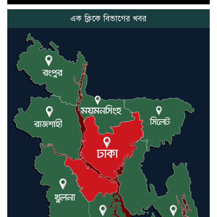
এক ক্লিকে বিভাগের খবর
নতুন মিসাইলের ব্যবহার শুরুই
করিনি: কড়া হুঁশিয়ারি ইরানের
যুক্তরাষ্ট্র ও ইসরায়েল বাদে হরমুজ
প্রণালি সবার জন্য উন্মুক্ত: আরাকচি
এবার চীনের দ্বারস্থ হলেন ডোনাল্ড
ট্রাম্প
ইরানে কঠোর হামলা অব্যাহত রাখতে
ট্রাম্পকে আহ্বান সৌদি আরবের