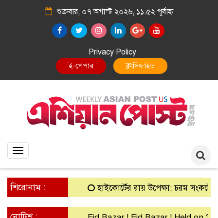
শুক্রবার, ০৭ অগাস্ট ২০২৬, ১১:৫২ পূর্বাহ্ন
Privacy Policy
E-Paper
Classified
Toggle
navigation
শিরোনাম :
হাইকোর্টের রায় উপেক্ষা: চরম সংকটে গ্রামীণ 
নোটিশ :
Eid Bazar ! Eid Bazar ! Held on 30th M