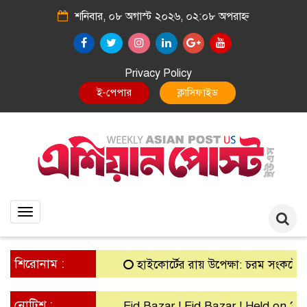
শনিবার, ০৮ অগাস্ট ২০২৬, ০২:০৮ অপরাহ্ন
Privacy Policy
E-Paper
Classified
Toggle
navigation
শিরোনাম :
হাইকোর্টের রায় উপেক্ষা: চরম সংকটে গ্রামীণ 
নোটিশ :
Eid Bazar ! Eid Bazar ! Held on 30th 