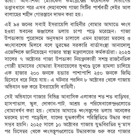
তারা। আল-শিফা মেডিকেল কমপ্লেক্সের ফরেনসিক বিভাগের
তত্ত্বাবধানে পরে এসব দেহাবশেষ গাজা সিটির পার্শ্ববর্তী দেইর আল
বালাহের শহীদ গোরস্তানে দাফন করা হয়।
এই ৯৪ জনের সবাই ইসরায়েলি বাহিনীর বোমার আঘাতে ধ্বংস
হওয়া ভবনের জঞ্জালের তলায় চাপা পড়ে মরেছেন। গাজা
উপত্যকায় পুরোদমে অনুসন্ধান চালালে এমন হাজারো মরদেহ ও
ধ্বংসাবশেষ মিলবে বলে তুরস্কের সরকারি বার্তাসংস্থা আনাদোলু
এজেন্সিকে জানিয়েছেন গাজার স্বাস্থ্য মন্ত্রণালয়ের কর্মকর্তারা। ২০২৩
সালের ৭ অক্টোবর গাজা উপত্যকা নিয়ন্ত্রণকারী সশস্ত্র রাজনৈতিক
গোষ্ঠী হামাসের যোদ্ধারা ইসরায়েলের ভূখণ্ডে ঢুকে হামলা চালিয়ে
এক হাজার ২০০ জনকে হত্যার পাশাপাশি ২৫০ জনকে জিম্মি
হিসেবে ধরে নিয়ে যায়। এ ঘটনার পরদিন ৮ অক্টোবর থেকে গাজায়
অভিযান শুরু করে ইসরায়েলি বাহিনী।
সেই অভিযানে গাজার বিভিন্ন আবাসিক এলাকার শত শত বাড়িঘর,
হাসপাতাল, স্কুল, দোকান-পাট, আশ্রয় ও পরিষেবাকেন্দ্রগুলোতে
বোমাবর্ষণ করা হয়। বোমার আঘাতে ধ্বংসস্তূপের তলায় অনেকের
মরদেহ চাপা পড়েছিল, যাদের যুদ্ধকালীন পরিস্থিতিতে উদ্ধার করা
সম্ভব হয়নি। ২০২৫ সালে ১০ অক্টোবর গাজায় যুদ্ধবিরতির দু’মাস
পর ডিসেম্বর থেকে ধ্বংসস্তূপগুলোতে উদ্ধারকাজ শুরু করে গাজার