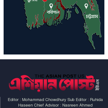
ইরাকসহ মধ্যপ্রাচ্যে ২৪ হামলা চালাল
ইরানপন্থি গোষ্ঠী
হরমুজ প্রণালী সুরক্ষায় মিত্ররা সাহায্য
না করলে ন্যাটোর ভবিষ্যৎ খারাপ
হবে: ট্রাম্প
Editor : Mohammad Chowdhury Sub Editor : Ruhida
Haseen Chief Advisor : Nasreen Ahmed