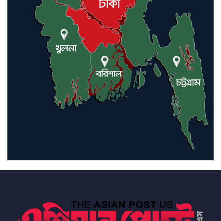
ইরানে কঠোর হামলা অব্যাহত রাখতে
ট্রাম্পকে আহ্বান সৌদি আরবের
ইরাকসহ মধ্যপ্রাচ্যে ২৪ হামলা চালাল
ইরানপন্থি গোষ্ঠী
হরমুজ প্রণালী সুরক্ষায় মিত্ররা সাহায্য
না করলে ন্যাটোর ভবিষ্যৎ খারাপ
হবে: ট্রাম্প