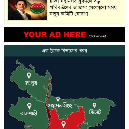
ঢাকা মহানগর যুবদলে বড়
পরিবর্তনের আভাস: যেকোনো সময়
নতুন কমিটি ঘোষণা
আমরা সেই কাজ করতে চাই, যাতে
মানুষের উপকার হয় : প্রধানমন্ত্রী
এক ক্লিকে বিভাগের খবর
নতুন মিসাইলের ব্যবহার শুরুই
করিনি: কড়া হুঁশিয়ারি ইরানের
যুক্তরাষ্ট্র ও ইসরায়েল বাদে হরমুজ
প্রণালি সবার জন্য উন্মুক্ত: আরাকচি
এবার চীনের দ্বারস্থ হলেন ডোনাল্ড
ট্রাম্প