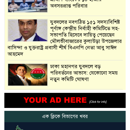
অবসরপ্রাপ্ত পরিবার
যুবদলের নবগঠিত ১৫১ সদস্যবিশিষ্ট
পূর্ণাঙ্গ কেন্দ্রীয় নির্বাহী কমিটিতে সহ-
সভাপতি হিসেবে দায়িত্ব পেয়েছেন
মৌলভীবাজারের কুলাউড়া উপজেলার
বাসিন্দা ও যুক্তরাষ্ট্র প্রবাসী শীর্ষ বিএনপি নেতা আবু সাঈদ
আহমেদ
ঢাকা মহানগর যুবদলে বড়
পরিবর্তনের আভাস: যেকোনো সময়
নতুন কমিটি ঘোষণা
আমরা সেই কাজ করতে চাই, যাতে
মানুষের উপকার হয় : প্রধানমন্ত্রী
এক ক্লিকে বিভাগের খবর
নতুন মিসাইলের ব্যবহার শুরুই