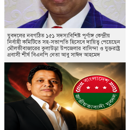
যুবদলের নবগঠিত ১৫১ সদস্যবিশিষ্ট পূর্ণাঙ্গ কেন্দ্রীয়
নির্বাহী কমিটিতে সহ-সভাপতি হিসেবে দায়িত্ব পেয়েছেন
মৌলভীবাজারের কুলাউড়া উপজেলার বাসিন্দা ও যুক্তরাষ্ট্র
প্রবাসী শীর্ষ বিএনপি নেতা আবু সাঈদ আহমেদ