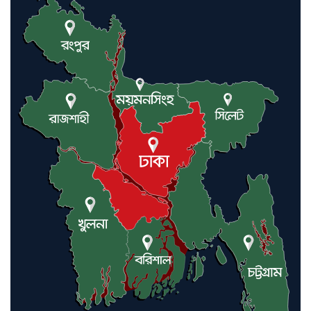
করিনি: কড়া হুঁশিয়ারি ইরানের
যুক্তরাষ্ট্র ও ইসরায়েল বাদে হরমুজ
প্রণালি সবার জন্য উন্মুক্ত: আরাকচি
এবার চীনের দ্বারস্থ হলেন ডোনাল্ড
ট্রাম্প
ইরানে কঠোর হামলা অব্যাহত রাখতে
ট্রাম্পকে আহ্বান সৌদি আরবের
ইরাকসহ মধ্যপ্রাচ্যে ২৪ হামলা চালাল
ইরানপন্থি গোষ্ঠী