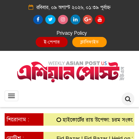
রবিবার, ০৯ অগাস্ট ২০২৬, ০১:৩৯ পূর্বাহ্ন
Privacy Policy
E-Paper
Classified
Toggle
navigation
শিরোনাম :
হাইকোর্টের রায় উপেক্ষা: চরম সংকটে গ্রামীণ
নোটিশ :
Eid Bazar ! Eid Bazar ! Held on 30th 