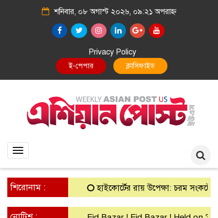
শনিবার, ০৮ অগাস্ট ২০২৬, ০৯:২১ অপরাহ্ন
Privacy Policy
E-Paper
Classified
Toggle
navigation
শিরোনাম :
হাইকোর্টের রায় উপেক্ষা: চরম সংকটে গ্রামীণ 
নোটিশ :
Eid Bazar ! Eid Bazar ! Held on 30th M