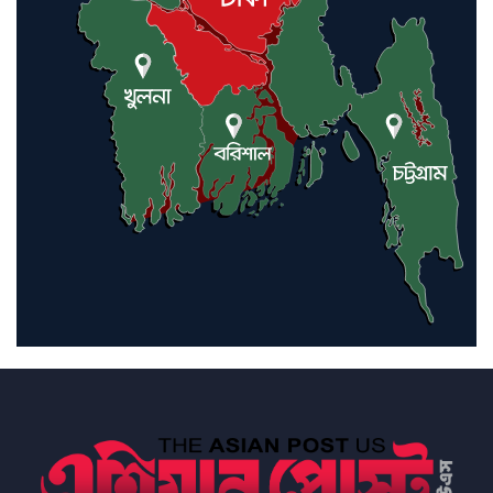
ইরানে কঠোর হামলা অব্যাহত রাখতে
ট্রাম্পকে আহ্বান সৌদি আরবের
ইরাকসহ মধ্যপ্রাচ্যে ২৪ হামলা চালাল
ইরানপন্থি গোষ্ঠী
হরমুজ প্রণালী সুরক্ষায় মিত্ররা সাহায্য
না করলে ন্যাটোর ভবিষ্যৎ খারাপ
হবে: ট্রাম্প