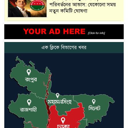
পরিবর্তনের আভাস: যেকোনো সময়
নতুন কমিটি ঘোষণা
আমরা সেই কাজ করতে চাই, যাতে
মানুষের উপকার হয় : প্রধানমন্ত্রী
এক ক্লিকে বিভাগের খবর
নতুন মিসাইলের ব্যবহার শুরুই
করিনি: কড়া হুঁশিয়ারি ইরানের
যুক্তরাষ্ট্র ও ইসরায়েল বাদে হরমুজ
প্রণালি সবার জন্য উন্মুক্ত: আরাকচি
এবার চীনের দ্বারস্থ হলেন ডোনাল্ড
ট্রাম্প