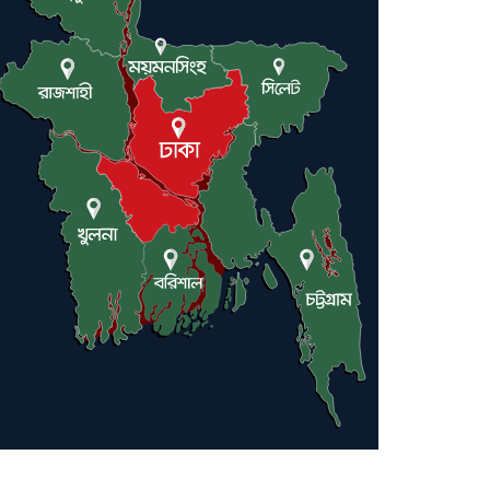
ট্রাম্পকে আহ্বান সৌদি আরবের
ইরাকসহ মধ্যপ্রাচ্যে ২৪ হামলা চালাল
ইরানপন্থি গোষ্ঠী
হরমুজ প্রণালী সুরক্ষায় মিত্ররা সাহায্য
না করলে ন্যাটোর ভবিষ্যৎ খারাপ হবে:
ট্রাম্প