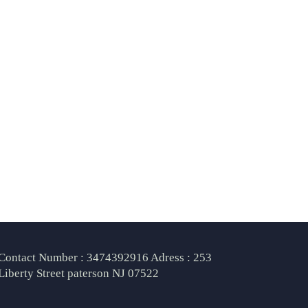
Contact Number : 3474392916 Adress : 253
Liberty Street paterson NJ 07522