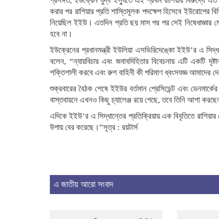
প্রসঙ্গত, ইউক্রেন যুদ্ধ ইস্যুতে এই প্রথম রাশিয়ার বিরুদ্ধে
করার পর রাশিয়ার প্রতি শাস্তিমূলক পদক্ষেপ হিসেবে ইউরোপের বিভিন্ন
নিয়েছিল ইইউ। এতদিন প্রতি ছয় মাস পর পর সেই নিষেধাজ্ঞার 
হবে না।
ইউক্রেনের প্রধানমন্ত্রী ইউলিয়া এসভিরিদেঙ্কো ইইউ’র এ সিদ্ধা
বলেন, “ন্যায়বিচার এবং জবাবদিহিতার বিবেচনায় এটি একটি দৃষ্টা
শক্তিশালী করবে এবং রুশ বাহিনী কী পরিমাণ ধ্বংসযজ্ঞ আমাদের দ
শুক্রবারের বৈঠক শেষে ইইউর বর্তমান প্রেসিডেন্ট এবং ডেনমার্কের 
বাস্তবায়নে এখনও কিছু চ্যালেঞ্জ রয়ে গেছে, তবে তিনি আশা করছে
এদিকে ইইউ’র এ সিদ্ধান্তের প্রতিক্রিয়ায় এক বিবৃতিতে রাশিয়ার ক
উপায় বের করেছে।”সূত্র : রয়টার্স
এ জাতীয় আরো সংবাদ