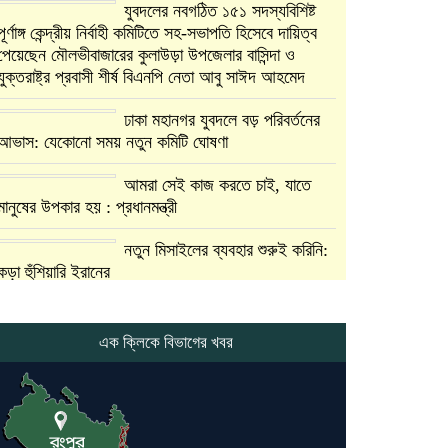
যুবদলের নবগঠিত ১৫১ সদস্যবিশিষ্ট
পূর্ণাঙ্গ কেন্দ্রীয় নির্বাহী কমিটিতে সহ-সভাপতি হিসেবে দায়িত্ব
পেয়েছেন মৌলভীবাজারের কুলাউড়া উপজেলার বাসিন্দা ও
যুক্তরাষ্ট্র প্রবাসী শীর্ষ বিএনপি নেতা আবু সাঈদ আহমেদ
ঢাকা মহানগর যুবদলে বড় পরিবর্তনের
আভাস: যেকোনো সময় নতুন কমিটি ঘোষণা
আমরা সেই কাজ করতে চাই, যাতে
মানুষের উপকার হয় : প্রধানমন্ত্রী
নতুন মিসাইলের ব্যবহার শুরুই করিনি:
কড়া হুঁশিয়ারি ইরানের
যুক্তরাষ্ট্র ও ইসরায়েল বাদে হরমুজ
প্রণালি সবার জন্য উন্মুক্ত: আরাকচি
এক ক্লিকে বিভাগের খবর
এবার চীনের দ্বারস্থ হলেন ডোনাল্ড
ট্রাম্প
ইরানে কঠোর হামলা অব্যাহত রাখতে