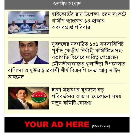
জনপ্রিয় সংবাদ
হাইকোর্টের রায় উপেক্ষা: চরম সংকটে
গ্রামীণ ব্যাংকের ১৪ হাজার
অবসরপ্রাপ্ত পরিবার
যুবদলের নবগঠিত ১৫১ সদস্যবিশিষ্ট
পূর্ণাঙ্গ কেন্দ্রীয় নির্বাহী কমিটিতে সহ-
সভাপতি হিসেবে দায়িত্ব পেয়েছেন
মৌলভীবাজারের কুলাউড়া উপজেলার
বাসিন্দা ও যুক্তরাষ্ট্র প্রবাসী শীর্ষ বিএনপি নেতা আবু সাঈদ
আহমেদ
ঢাকা মহানগর যুবদলে বড়
পরিবর্তনের আভাস: যেকোনো সময়
নতুন কমিটি ঘোষণা
আমরা সেই কাজ করতে চাই, যাতে
মানুষের উপকার হয় : প্রধানমন্ত্রী