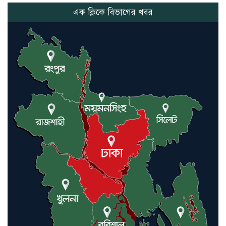
এক ক্লিকে বিভাগের খবর
নতুন মিসাইলের ব্যবহার শুরুই
করিনি: কড়া হুঁশিয়ারি ইরানের
যুক্তরাষ্ট্র ও ইসরায়েল বাদে হরমুজ
প্রণালি সবার জন্য উন্মুক্ত: আরাকচি
এবার চীনের দ্বারস্থ হলেন ডোনাল্ড
ট্রাম্প
ইরানে কঠোর হামলা অব্যাহত রাখতে
ট্রাম্পকে আহ্বান সৌদি আরবের