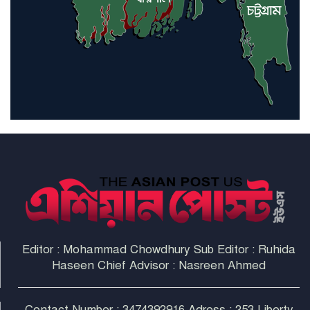
ইরাকসহ মধ্যপ্রাচ্যে ২৪ হামলা চালাল
ইরানপন্থি গোষ্ঠী
হরমুজ প্রণালী সুরক্ষায় মিত্ররা সাহায্য
না করলে ন্যাটোর ভবিষ্যৎ খারাপ
হবে: ট্রাম্প
Editor : Mohammad Chowdhury Sub Editor : Ruhida
Haseen Chief Advisor : Nasreen Ahmed
Contact Number : 3474392916 Adress : 253 Liberty