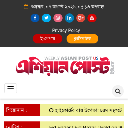
শুক্রবার, ০৭ অগাস্ট ২০২৬, ০৫:১৩ অপরাহ্ন
Privacy Policy
E-Paper
Classified
Toggle
navigation
শিরোনাম :
হাইকোর্টের রায় উপেক্ষা: চরম সংকটে গ্রামীণ ব্
নোটিশ :
Eid Bazar ! Eid Bazar ! Held on 30th Ma