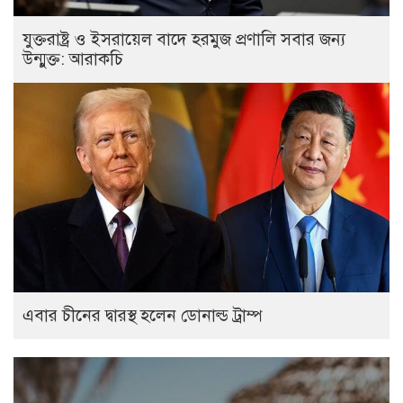
যুক্তরাষ্ট্র ও ইসরায়েল বাদে হরমুজ প্রণালি সবার জন্য
উন্মুক্ত: আরাকচি
এবার চীনের দ্বারস্থ হলেন ডোনাল্ড ট্রাম্প