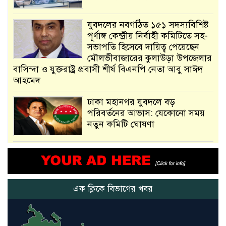
যুবদলের নবগঠিত ১৫১ সদস্যবিশিষ্ট
পূর্ণাঙ্গ কেন্দ্রীয় নির্বাহী কমিটিতে সহ-
সভাপতি হিসেবে দায়িত্ব পেয়েছেন
মৌলভীবাজারের কুলাউড়া উপজেলার
বাসিন্দা ও যুক্তরাষ্ট্র প্রবাসী শীর্ষ বিএনপি নেতা আবু সাঈদ
আহমেদ
ঢাকা মহানগর যুবদলে বড়
পরিবর্তনের আভাস: যেকোনো সময়
নতুন কমিটি ঘোষণা
আমরা সেই কাজ করতে চাই, যাতে
মানুষের উপকার হয় : প্রধানমন্ত্রী
এক ক্লিকে বিভাগের খবর
নতুন মিসাইলের ব্যবহার শুরুই
করিনি: কড়া হুঁশিয়ারি ইরানের