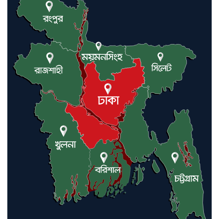
যুক্তরাষ্ট্র ও ইসরায়েল বাদে হরমুজ
প্রণালি সবার জন্য উন্মুক্ত: আরাকচি
এবার চীনের দ্বারস্থ হলেন ডোনাল্ড
ট্রাম্প
ইরানে কঠোর হামলা অব্যাহত রাখতে
ট্রাম্পকে আহ্বান সৌদি আরবের
ইরাকসহ মধ্যপ্রাচ্যে ২৪ হামলা চালাল
ইরানপন্থি গোষ্ঠী