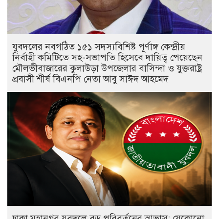
যুবদলের নবগঠিত ১৫১ সদস্যবিশিষ্ট পূর্ণাঙ্গ কেন্দ্রীয়
নির্বাহী কমিটিতে সহ-সভাপতি হিসেবে দায়িত্ব পেয়েছেন
মৌলভীবাজারের কুলাউড়া উপজেলার বাসিন্দা ও যুক্তরাষ্ট্র
প্রবাসী শীর্ষ বিএনপি নেতা আবু সাঈদ আহমেদ
ঢাকা মহানগর যুবদলে বড় পরিবর্তনের আভাস: যেকোনো