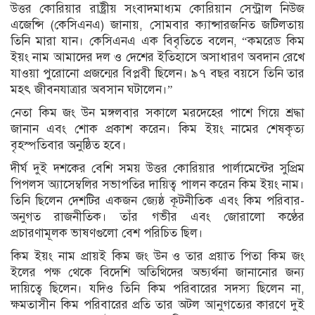
উত্তর কোরিয়ার রাষ্ট্রীয় সংবাদমাধ্যম কোরিয়ান সেন্ট্রাল নিউজ
এজেন্সি (কেসিএনএ) জানায়, সোমবার ক্যান্সারজনিত জটিলতায়
তিনি মারা যান। কেসিএনএ এক বিবৃতিতে বলেন, “কমরেড কিম
ইয়ং নাম আমাদের দল ও দেশের ইতিহাসে অসাধারণ অবদান রেখে
যাওয়া পুরোনো প্রজন্মের বিপ্লবী ছিলেন। ৯৭ বছর বয়সে তিনি তার
মহৎ জীবনযাত্রার অবসান ঘটালেন।”
নেতা কিম জং উন মঙ্গলবার সকালে মরদেহের পাশে গিয়ে শ্রদ্ধা
জানান এবং শোক প্রকাশ করেন। কিম ইয়ং নামের শেষকৃত্য
বৃহস্পতিবার অনুষ্ঠিত হবে।
দীর্ঘ দুই দশকের বেশি সময় উত্তর কোরিয়ার পার্লামেন্টের সুপ্রিম
পিপলস অ্যাসেম্বলির সভাপতির দায়িত্ব পালন করেন কিম ইয়ং নাম।
তিনি ছিলেন দেশটির একজন জ্যেষ্ঠ কূটনীতিক এবং কিম পরিবার-
অনুগত রাজনীতিক। তাঁর গভীর এবং জোরালো কণ্ঠের
প্রচারণামূলক ভাষণগুলো বেশ পরিচিত ছিল।
কিম ইয়ং নাম প্রায়ই কিম জং উন ও তার প্রয়াত পিতা কিম জং
ইলের পক্ষ থেকে বিদেশি অতিথিদের অভ্যর্থনা জানানোর জন্য
দায়িত্বে ছিলেন। যদিও তিনি কিম পরিবারের সদস্য ছিলেন না,
ক্ষমতাসীন কিম পরিবারের প্রতি তার অটল আনুগত্যের কারণে দুই