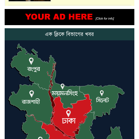
আমরা সেই কাজ করতে চাই, যাতে
মানুষের উপকার হয় : প্রধানমন্ত্রী
এক ক্লিকে বিভাগের খবর
নতুন মিসাইলের ব্যবহার শুরুই
করিনি: কড়া হুঁশিয়ারি ইরানের
যুক্তরাষ্ট্র ও ইসরায়েল বাদে হরমুজ
প্রণালি সবার জন্য উন্মুক্ত: আরাকচি
এবার চীনের দ্বারস্থ হলেন ডোনাল্ড
ট্রাম্প
ইরানে কঠোর হামলা অব্যাহত রাখতে