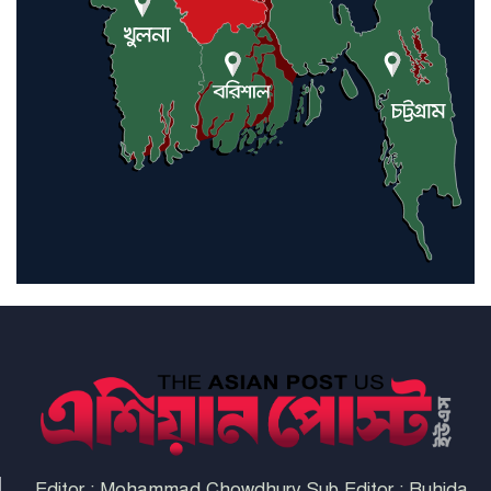
ট্রাম্পকে আহ্বান সৌদি আরবের
ইরাকসহ মধ্যপ্রাচ্যে ২৪ হামলা চালাল
ইরানপন্থি গোষ্ঠী
হরমুজ প্রণালী সুরক্ষায় মিত্ররা সাহায্য
না করলে ন্যাটোর ভবিষ্যৎ খারাপ
হবে: ট্রাম্প
Editor : Mohammad Chowdhury Sub Editor : Ruhida