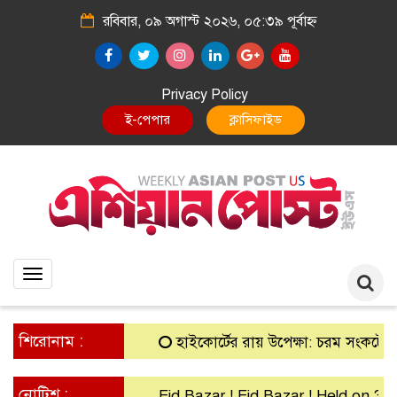
রবিবার, ০৯ অগাস্ট ২০২৬, ০৫:৩৯ পূর্বাহ্ন
Privacy Policy
E-Paper
Classified
Toggle
navigation
শিরোনাম :
হাইকোর্টের রায় উপেক্ষা: চরম সংকটে গ্রামীণ 
নোটিশ :
Eid Bazar ! Eid Bazar ! Held on 30th M