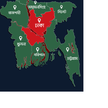
উন্মুক্ত: আরাকচি
এবার চীনের দ্বারস্থ হলেন
ডোনাল্ড ট্রাম্প
ইরানে কঠোর হামলা অব্যাহত
রাখতে ট্রাম্পকে আহ্বান সৌদি
আরবের
ইরাকসহ মধ্যপ্রাচ্যে ২৪ হামলা
চালাল ইরানপন্থি গোষ্ঠী
হরমুজ প্রণালী সুরক্ষায় মিত্ররা
সাহায্য না করলে ন্যাটোর
ভবিষ্যৎ খারাপ হবে: ট্রাম্প