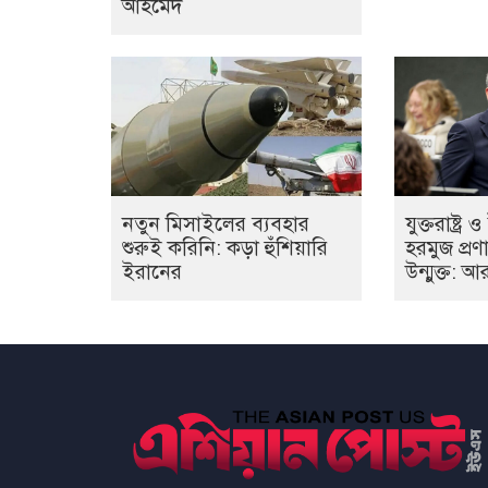
আহমেদ
নতুন মিসাইলের ব্যবহার
যুক্তরাষ্ট্
শুরুই করিনি: কড়া হুঁশিয়ারি
হরমুজ প্রণ
ইরানের
উন্মুক্ত: 