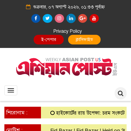
শুক্রবার, ০৭ অগাস্ট ২০২৬, ০১:৩৩ পূর্বাহ্ন
Privacy Policy
E-Paper
Classified
Toggle
navigation
শিরোনাম :
হাইকোর্টের রায় উপেক্ষা: চরম সংকটে গ্রামীণ ব্
নোটিশ :
Eid Bazar ! Eid Bazar ! Held on 30th Ma