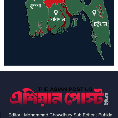
ট্রাম্পকে আহ্বান সৌদি আরবের
ইরাকসহ মধ্যপ্রাচ্যে ২৪ হামলা চালাল
ইরানপন্থি গোষ্ঠী
হরমুজ প্রণালী সুরক্ষায় মিত্ররা সাহায্য
না করলে ন্যাটোর ভবিষ্যৎ খারাপ
হবে: ট্রাম্প
Editor : Mohammad Chowdhury Sub Editor : Ruhida