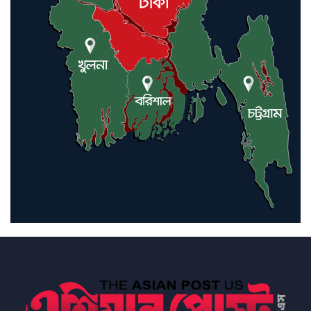
ইরানে কঠোর হামলা অব্যাহত রাখতে
ট্রাম্পকে আহ্বান সৌদি আরবের
ইরাকসহ মধ্যপ্রাচ্যে ২৪ হামলা চালাল
ইরানপন্থি গোষ্ঠী
হরমুজ প্রণালী সুরক্ষায় মিত্ররা সাহায্য
না করলে ন্যাটোর ভবিষ্যৎ খারাপ
হবে: ট্রাম্প