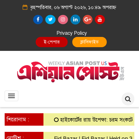
বৃহস্পতিবার, ০৬ অগাস্ট ২০২৬, ১০:৪৯ অপরাহ্ন
Privacy Policy
E-Paper
Classified
Toggle
navigation
শিরোনাম :
হাইকোর্টের রায় উপেক্ষা: চরম সংকটে গ্রামীণ ব
নোটিশ :
Eid Bazar ! Eid Bazar ! Held on 30th Ma