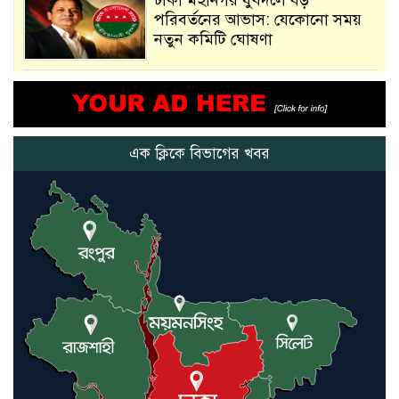
ঢাকা মহানগর যুবদলে বড়
পরিবর্তনের আভাস: যেকোনো সময়
নতুন কমিটি ঘোষণা
আমরা সেই কাজ করতে চাই, যাতে
মানুষের উপকার হয় : প্রধানমন্ত্রী
এক ক্লিকে বিভাগের খবর
নতুন মিসাইলের ব্যবহার শুরুই
করিনি: কড়া হুঁশিয়ারি ইরানের
যুক্তরাষ্ট্র ও ইসরায়েল বাদে হরমুজ
প্রণালি সবার জন্য উন্মুক্ত: আরাকচি
এবার চীনের দ্বারস্থ হলেন ডোনাল্ড
ট্রাম্প