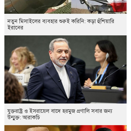
নতুন মিসাইলের ব্যবহার শুরুই করিনি: কড়া হুঁশিয়ারি
ইরানের
যুক্তরাষ্ট্র ও ইসরায়েল বাদে হরমুজ প্রণালি সবার জন্য
উন্মুক্ত: আরাকচি