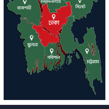
এবার চীনের দ্বারস্থ হলেন ডোনাল্ড
ট্রাম্প
ইরানে কঠোর হামলা অব্যাহত রাখতে
ট্রাম্পকে আহ্বান সৌদি আরবের
ইরাকসহ মধ্যপ্রাচ্যে ২৪ হামলা চালাল
ইরানপন্থি গোষ্ঠী
হরমুজ প্রণালী সুরক্ষায় মিত্ররা সাহায্য
না করলে ন্যাটোর ভবিষ্যৎ খারাপ
হবে: ট্রাম্প