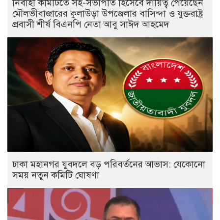
নির্বাহী কমিটিতে সহ-সভাপতি হিসেবে দায়িত্ব পেয়েছেন
মৌলভীবাজারের কুলাউড়া উপজেলার বাসিন্দা ও যুক্তরাষ্ট্র
প্রবাসী শীর্ষ বিএনপি নেতা আবু সাঈদ আহমেদ
ঢাকা মহানগর যুবদলে বড় পরিবর্তনের আভাস: যেকোনো
সময় নতুন কমিটি ঘোষণা