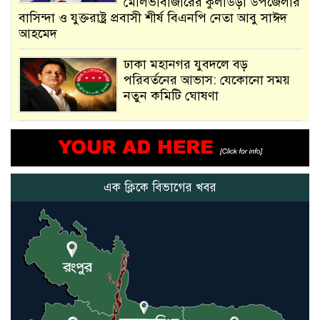
মৌলভীবাজারের কুলাউড়া উপজেলার
বাসিন্দা ও যুক্তরাষ্ট্র প্রবাসী শীর্ষ বিএনপি নেতা আবু সাঈদ
আহমেদ
ঢাকা মহানগর যুবদলে বড়
পরিবর্তনের আভাস: যেকোনো সময়
নতুন কমিটি ঘোষণা
আমরা সেই কাজ করতে চাই, যাতে
মানুষের উপকার হয় : প্রধানমন্ত্রী
এক ক্লিকে বিভাগের খবর
নতুন মিসাইলের ব্যবহার শুরুই
করিনি: কড়া হুঁশিয়ারি ইরানের
যুক্তরাষ্ট্র ও ইসরায়েল বাদে হরমুজ
প্রণালি সবার জন্য উন্মুক্ত: আরাকচি