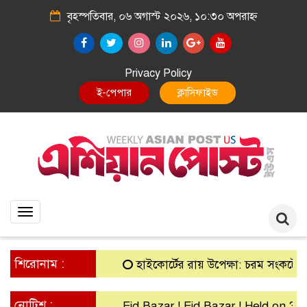
বৃহস্পতিবার, ০৬ অগাস্ট ২০২৬, ১০:৩০ অপরাহ্ন
Privacy Policy
E-Paper
Classified
Toggle
navigation
শিরোনাম :
হাইকোর্টের রায় উপেক্ষা: চরম সংকটে গ্রামীণ 
নোটিশ :
Eid Bazar ! Eid Bazar ! Held on 30th M