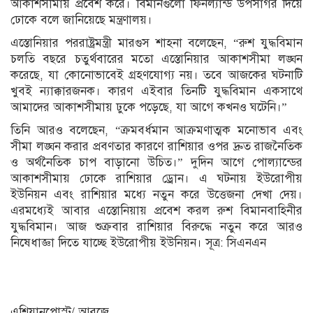
আকাশসীমায় প্রবেশ করে। বিমানগুলো ফিনল্যান্ড উপসাগর দিয়ে
ঢোকে বলে জানিয়েছে মন্ত্রণালয়।
এস্তোনিয়ার পররাষ্ট্রমন্ত্রী মারগুস শাহনা বলেছেন, “‍‍রুশ যুদ্ধবিমান
চলতি বছরে চতুর্থবারের মতো এস্তোনিয়ার আকাশসীমা লঙ্ঘন
করেছে, যা কোনোভাবেই গ্রহণযোগ্য নয়। তবে আজকের ঘটনাটি
খুবই ন্যাক্কারজনক। কারণ এইবার তিনটি যুদ্ধবিমান একসাথে
আমাদের আকাশসীমায় ঢুকে পড়েছে, যা আগে কখনও ঘটেনি।”
তিনি আরও বলেছেন, “ক্রমবর্ধমান আক্রমণাত্মক মনোভাব এবং
সীমা লঙ্ঘন করার প্রবণতার কারণে রাশিয়ার ওপর দ্রুত রাজনৈতিক
ও অর্থনৈতিক চাপ বাড়ানো উচিত।” দুদিন আগে পোল্যান্ডের
আকাশসীমায় ঢোকে রাশিয়ার ড্রোন। এ ঘটনায় ইউরোপীয়
ইউনিয়ন এবং রাশিয়ার মধ্যে নতুন করে উত্তেজনা দেখা দেয়।
এরমধ্যেই আবার এস্তোনিয়ায় প্রবেশ করল রুশ বিমানবাহিনীর
যুদ্ধবিমান। আজ শুক্রবার রাশিয়ার বিরুদ্ধে নতুন করে আরও
নিষেধাজ্ঞা দিতে যাচ্ছে ইউরোপীয় ইউনিয়ন। সূত্র: সিএনএন
এশিয়ানপোস্ট/ আরজে