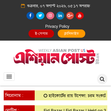
শুক্রবার, ০৭ অগাস্ট ২০২৬, ০৫:১৭ অপরাহ্ন
Privacy Policy
E-Paper
Classified
Toggle
navigation
শিরোনাম :
হাইকোর্টের রায় উপেক্ষা: চরম সংকটে গ্রামীণ ব
নোটিশ :
Eid Bazar ! Eid Bazar ! Held on 30th M