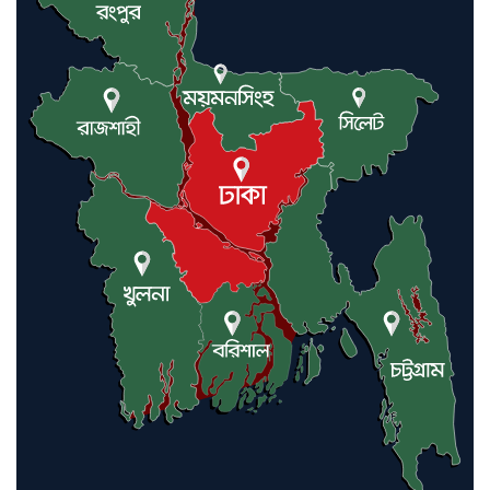
যুক্তরাষ্ট্র ও ইসরায়েল বাদে হরমুজ
প্রণালি সবার জন্য উন্মুক্ত: আরাকচি
এবার চীনের দ্বারস্থ হলেন ডোনাল্ড
ট্রাম্প
ইরানে কঠোর হামলা অব্যাহত রাখতে
ট্রাম্পকে আহ্বান সৌদি আরবের
ইরাকসহ মধ্যপ্রাচ্যে ২৪ হামলা চালাল
ইরানপন্থি গোষ্ঠী
হরমুজ প্রণালী সুরক্ষায় মিত্ররা সাহায্য