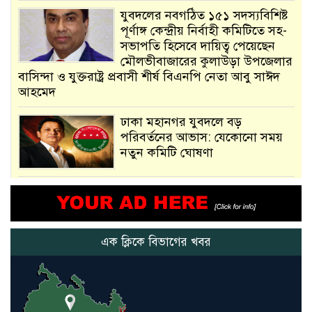
যুবদলের নবগঠিত ১৫১ সদস্যবিশিষ্ট
পূর্ণাঙ্গ কেন্দ্রীয় নির্বাহী কমিটিতে সহ-
সভাপতি হিসেবে দায়িত্ব পেয়েছেন
মৌলভীবাজারের কুলাউড়া উপজেলার
বাসিন্দা ও যুক্তরাষ্ট্র প্রবাসী শীর্ষ বিএনপি নেতা আবু সাঈদ
আহমেদ
ঢাকা মহানগর যুবদলে বড়
পরিবর্তনের আভাস: যেকোনো সময়
নতুন কমিটি ঘোষণা
আমরা সেই কাজ করতে চাই, যাতে
মানুষের উপকার হয় : প্রধানমন্ত্রী
এক ক্লিকে বিভাগের খবর
নতুন মিসাইলের ব্যবহার শুরুই
করিনি: কড়া হুঁশিয়ারি ইরানের