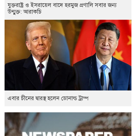
যুক্তরাষ্ট্র ও ইসরায়েল বাদে হরমুজ প্রণালি সবার জন্য
উন্মুক্ত: আরাকচি
এবার চীনের দ্বারস্থ হলেন ডোনাল্ড ট্রাম্প