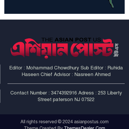
না করলে ন্যাটোর ভবিষ্যৎ খারাপ
হবে: ট্রাম্প
Editor : Mohammad Chowdhury Sub Editor : Ruhida
Haseen Chief Advisor : Nasreen Ahmed
Contact Number : 3474392916 Adress : 253 Liberty
Street paterson NJ 07522
All rights reserved © 2024 asianpostus.com
Theme Created By
ThemesDealer.Com