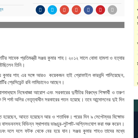
্ন
টির সাবেক প্রতিমন্ত্রী সঞ্জয় কুমার শাহ। ২০১২ সালে বোমা হামলা ও হত্যার
 খাটছিলেন তিনি।
জয় কুমার শাহ এর সঙ্গে আরও কয়েকজন হাই প্রোফাইল কারবন্দি পালিয়েছেন,
 পার্টির প্রেসিডেন্ট রবি লামিচানেও আছেন।
াধ্যমে নিষেধাজ্ঞা আরোপ এবং সরকারের দুর্নীতির বিরুদ্ধে শিক্ষার্থী ও তরুণ
রী কে পি শর্মা অলির নেতৃত্বাধীন সরকারের পতন হয়েছে। তবে আন্দোলনের দুই দিন
নিহত হয়েছেন, আহত হয়েছেন আর ও শতাধিক। পরের দিন ৯ সেপ্টেম্বর বিক্ষোভ
িরেদ বাসভবনসহ বিভিন্ন স্থাপনায় ভাঙচুর-লুটপাট-অগ্নিসংযোগ করা শুরু করেন।
 এবং দলে দলে ফটক থেকে বের হয়ে যান। সঞ্জয় কুমার শাহও তাদের মধ্যে