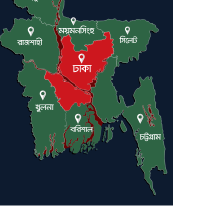
ট্রাম্পকে আহ্বান সৌদি আরবের
ইরাকসহ মধ্যপ্রাচ্যে ২৪ হামলা চালাল
ইরানপন্থি গোষ্ঠী
হরমুজ প্রণালী সুরক্ষায় মিত্ররা সাহায্য
না করলে ন্যাটোর ভবিষ্যৎ খারাপ হবে:
ট্রাম্প