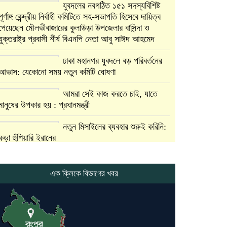
যুবদলের নবগঠিত ১৫১ সদস্যবিশিষ্ট
পূর্ণাঙ্গ কেন্দ্রীয় নির্বাহী কমিটিতে সহ-সভাপতি হিসেবে দায়িত্ব
পেয়েছেন মৌলভীবাজারের কুলাউড়া উপজেলার বাসিন্দা ও
যুক্তরাষ্ট্র প্রবাসী শীর্ষ বিএনপি নেতা আবু সাঈদ আহমেদ
ঢাকা মহানগর যুবদলে বড় পরিবর্তনের
আভাস: যেকোনো সময় নতুন কমিটি ঘোষণা
আমরা সেই কাজ করতে চাই, যাতে
মানুষের উপকার হয় : প্রধানমন্ত্রী
নতুন মিসাইলের ব্যবহার শুরুই করিনি:
কড়া হুঁশিয়ারি ইরানের
যুক্তরাষ্ট্র ও ইসরায়েল বাদে হরমুজ
প্রণালি সবার জন্য উন্মুক্ত: আরাকচি
এক ক্লিকে বিভাগের খবর
এবার চীনের দ্বারস্থ হলেন ডোনাল্ড
ট্রাম্প
ইরানে কঠোর হামলা অব্যাহত রাখতে