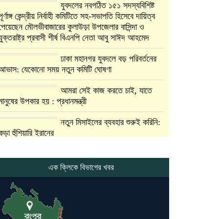
যুবদলের নবগঠিত ১৫১ সদস্যবিশিষ্ট
পূর্ণাঙ্গ কেন্দ্রীয় নির্বাহী কমিটিতে সহ-সভাপতি হিসেবে দায়িত্ব
পেয়েছেন মৌলভীবাজারের কুলাউড়া উপজেলার বাসিন্দা ও
যুক্তরাষ্ট্র প্রবাসী শীর্ষ বিএনপি নেতা আবু সাঈদ আহমেদ
ঢাকা মহানগর যুবদলে বড় পরিবর্তনের
আভাস: যেকোনো সময় নতুন কমিটি ঘোষণা
আমরা সেই কাজ করতে চাই, যাতে
মানুষের উপকার হয় : প্রধানমন্ত্রী
নতুন মিসাইলের ব্যবহার শুরুই করিনি:
কড়া হুঁশিয়ারি ইরানের
যুক্তরাষ্ট্র ও ইসরায়েল বাদে হরমুজ
প্রণালি সবার জন্য উন্মুক্ত: আরাকচি
এক ক্লিকে বিভাগের খবর
এবার চীনের দ্বারস্থ হলেন ডোনাল্ড
ট্রাম্প