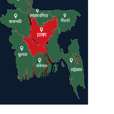
ইরানে কঠোর হামলা অব্যাহত রাখতে
ট্রাম্পকে আহ্বান সৌদি আরবের
ইরাকসহ মধ্যপ্রাচ্যে ২৪ হামলা চালাল
ইরানপন্থি গোষ্ঠী
হরমুজ প্রণালী সুরক্ষায় মিত্ররা সাহায্য
না করলে ন্যাটোর ভবিষ্যৎ খারাপ হবে:
ট্রাম্প