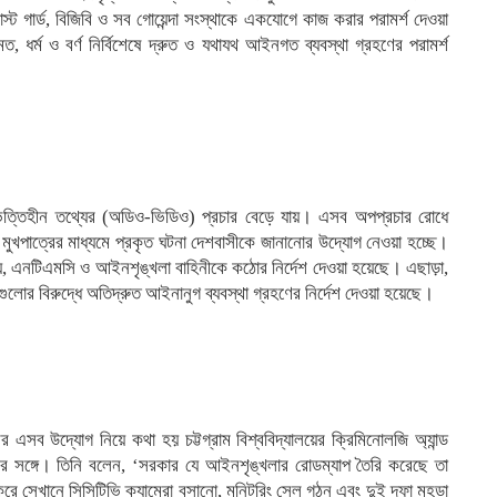
োস্ট গার্ড, বিজিবি ও সব গোয়েন্দা সংস্থাকে একযোগে কাজ করার পরামর্শ দেওয়া
 মত, ধর্ম ও বর্ণ নির্বিশেষে দ্রুত ও যথাযথ আইনগত ব্যবস্থা গ্রহণের পরামর্শ
ভিত্তিহীন তথ্যের (অডিও-ভিডিও) প্রচার বেড়ে যায়। এসব অপপ্রচার রোধে
স্ব মুখপাত্রের মাধ্যমে প্রকৃত ঘটনা দেশবাসীকে জানানোর উদ্যোগ নেওয়া হচ্ছে।
লয়, এনটিএমসি ও আইনশৃঙ্খলা বাহিনীকে কঠোর নির্দেশ দেওয়া হয়েছে। এছাড়া,
োর বিরুদ্ধে অতিদ্রুত আইনানুগ ব্যবস্থা গ্রহণের নির্দেশ দেওয়া হয়েছে।
র এসব উদ্যোগ নিয়ে কথা হয় চট্টগ্রাম বিশ্ববিদ্যালয়ের ক্রিমিনোলজি অ্যান্ড
নের সঙ্গে। তিনি বলেন, ‘সরকার যে আইনশৃঙ্খলার রোডম্যাপ তৈরি করেছে তা
নিত করে সেখানে সিসিটিভি ক্যামেরা বসানো, মনিটরিং সেল গঠন এবং দুই দফা মহড়া