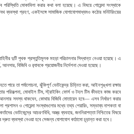
ষভাবে পরিস্থিতি মোকাবিলা করার কথা বলা হয়েছে। এ বিষয়ে গোয়েন্দা সংস্থাকে
থাযথ ব্যবস্থা গ্রহণ, একইসঙ্গে সামাজিক যোগাযোগমাধ্যমও কঠোর মনিটরিংয়ের
াহিনীর দুটি পৃথক প্রস্তুতিমূলক মহড়া পরিচালনার সিদ্ধান্ত নেওয়া হয়েছে। এ
্ড, আনসার, বিজিবি ও র‌্যাবকে প্রয়োজনীয় নির্দেশনা দেওয়া হয়েছে।
 পারে তা পর্যালোচনা, ঝুঁকিপূর্ণ ভোটকেন্দ্র চিহ্নিত করা, আইনশৃঙ্খলা রক্ষায়
ে তার পরিকল্পনা, মোবাইল টিম, স্ট্রাইকিং ফোর্স ও টহল টিম কীভাবে কাজ করবে
/আনসার সদস্য থাকবেন, কোথায় বিজিবি মোতায়েন হবে— এসব নির্ধারণ করার
া প্রশাসন ও গোয়েন্দা সংস্থাগুলোর মধ্যে তথ্য শেয়ারিং, সম্ভাব্য নাশকতা বা
্মকর্তাদের ভোটকেন্দ্রে আচরণবিধি, অস্ত্র ব্যবহার, জননিরাপত্তা নিশ্চিতের বিষয়ে
বে দ্রুত ব্যবস্থা নেওয়া হবে সেজন্য যোগাযোগ কাঠামো চূড়ান্ত করা হবে।