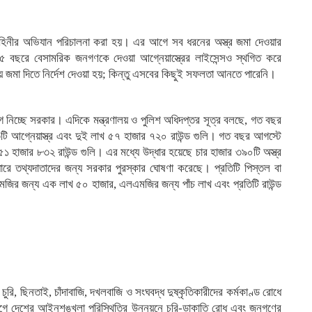
বাহিনীর অভিযান পরিচালনা করা হয়। এর আগে সব ধরনের অস্ত্র জমা দেওয়ার
৫ বছরে বেসামরিক জনগণকে দেওয়া আগ্নেয়াস্ত্রের লাইসেন্সও স্থগিত করে
য় জমা দিতে নির্দেশ দেওয়া হয়; কিন্তু এসবের কিছুই সফলতা আনতে পারেনি।
গ নিচ্ছে সরকার। এদিকে মন্ত্রণালয় ও পুলিশ অধিদপ্তর সূত্র বলছে, গত বছর
ি আগ্নেয়াস্ত্র এবং দুই লাখ ৫৭ হাজার ৭২০ রাউন্ড গুলি। গত বছর আগস্টে
 ৫১ হাজার ৮৩২ রাউন্ড গুলি। এর মধ্যে উদ্ধার হয়েছে চার হাজার ৩৯০টি অস্ত্র
ধারে তথ্যদাতাদের জন্য সরকার পুরস্কার ঘোষণা করেছে। প্রতিটি পিস্তল বা
জির জন্য এক লাখ ৫০ হাজার, এলএমজির জন্য পাঁচ লাখ এবং প্রতিটি রাউন্ড
 চুরি, ছিনতাই, চাঁদাবাজি, দখলবাজি ও সংঘবদ্ধ দুষ্কৃতিকারীদের কর্মকাণ্ড রোধে
আগে দেশের আইনশৃঙ্খলা পরিস্থিতির উন্নয়নে চুরি-ডাকাতি রোধ এবং জনগণের