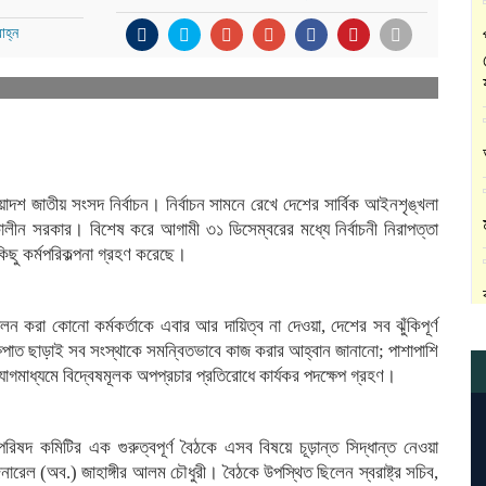
াহ্ন
্রয়োদশ জাতীয় সংসদ নির্বাচন। নির্বাচন সামনে রেখে দেশের সার্বিক আইনশৃঙ্খলা
ীকালীন সরকার। বিশেষ করে আগামী ৩১ ডিসেম্বরের মধ্যে নির্বাচনী নিরাপত্তা
 কিছু কর্মপরিকল্পনা গ্রহণ করেছে।
পালন করা কোনো কর্মকর্তাকে এবার আর দায়িত্ব না দেওয়া, দেশের সব ঝুঁকিপূর্ণ
্ষপাত ছাড়াই সব সংস্থাকে সমন্বিতভাবে কাজ করার আহ্বান জানানো; পাশাপাশি
যোগমাধ্যমে বিদ্বেষমূলক অপপ্রচার প্রতিরোধে কার্যকর পদক্ষেপ গ্রহণ।
া পরিষদ কমিটির এক গুরুত্বপূর্ণ বৈঠকে এসব বিষয়ে চূড়ান্ত সিদ্ধান্ত নেওয়া
জেনারেল (অব.) জাহাঙ্গীর আলম চৌধুরী। বৈঠকে উপস্থিত ছিলেন স্বরাষ্ট্র সচিব,