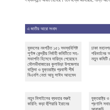
লক্ষ্যবস্তুতে আঘাত হেনেছে। তবে মস্কো জানিয়েছে, শান্তি 
এ জাতীয় আরো সংবাদ
যুবদলের নবগঠিত ১৫১ সদস্যবিশিষ্ট
ঢাকা মহানগর
পূর্ণাঙ্গ কেন্দ্রীয় নির্বাহী কমিটিতে সহ-
পরিবর্তনের
সভাপতি হিসেবে দায়িত্ব পেয়েছেন
নতুন কমিটি
মৌলভীবাজারের কুলাউড়া উপজেলার
বাসিন্দা ও যুক্তরাষ্ট্র প্রবাসী শীর্ষ
বিএনপি নেতা আবু সাঈদ আহমেদ
নতুন মিসাইলের ব্যবহার শুরুই
যুক্তরাষ্ট্র
করিনি: কড়া হুঁশিয়ারি ইরানের
প্রণালি সবার
আরাকচি