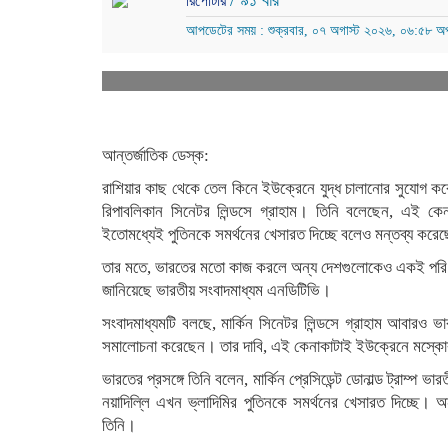
/ ৯১ বার
রিপোর্টার
আপডেটের সময় : শুক্রবার, ০৭ অগাস্ট ২০২৬, ০৬:৫৮ অপ
আন্তর্জাতিক ডেস্ক:
রাশিয়ার কাছ থেকে তেল কিনে ইউক্রেনে যুদ্ধ চালানোর সুযোগ কর
রিপাবলিকান সিনেটর লিন্ডসে গ্রাহাম। তিনি বলেছেন, এই কে
ইতোমধ্যেই পুতিনকে সমর্থনের খেসারত দিচ্ছে বলেও মন্তব্য করে
তার মতে, ভারতের মতো কাজ করলে অন্য দেশগুলোকেও একই পরিণ
জানিয়েছে ভারতীয় সংবাদমাধ্যম এনডিটিভি।
সংবাদমাধ্যমটি বলছে, মার্কিন সিনেটর লিন্ডসে গ্রাহাম আবারও 
সমালোচনা করেছেন। তার দাবি, এই কেনাকাটাই ইউক্রেনে মস্কোর যু
ভারতের প্রসঙ্গে তিনি বলেন, মার্কিন প্রেসিডেন্ট ডোনাল্ড ট্রাম
নয়াদিল্লি এখন ভ্লাদিমির পুতিনকে সমর্থনের খেসারত দিচ্ছ
তিনি।