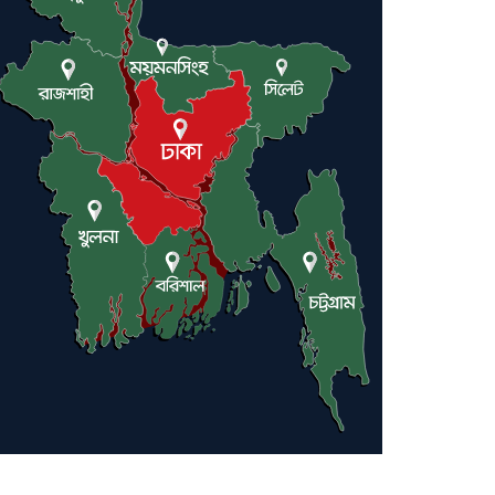
ট্রাম্পকে আহ্বান সৌদি আরবের
ইরাকসহ মধ্যপ্রাচ্যে ২৪ হামলা চালাল
ইরানপন্থি গোষ্ঠী
হরমুজ প্রণালী সুরক্ষায় মিত্ররা সাহায্য
না করলে ন্যাটোর ভবিষ্যৎ খারাপ হবে:
ট্রাম্প