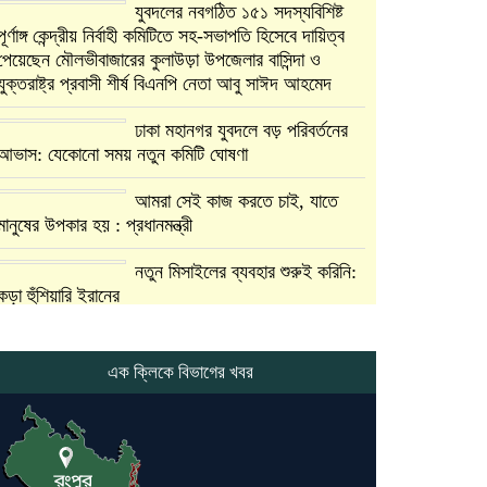
যুবদলের নবগঠিত ১৫১ সদস্যবিশিষ্ট
পূর্ণাঙ্গ কেন্দ্রীয় নির্বাহী কমিটিতে সহ-সভাপতি হিসেবে দায়িত্ব
পেয়েছেন মৌলভীবাজারের কুলাউড়া উপজেলার বাসিন্দা ও
যুক্তরাষ্ট্র প্রবাসী শীর্ষ বিএনপি নেতা আবু সাঈদ আহমেদ
ঢাকা মহানগর যুবদলে বড় পরিবর্তনের
আভাস: যেকোনো সময় নতুন কমিটি ঘোষণা
আমরা সেই কাজ করতে চাই, যাতে
মানুষের উপকার হয় : প্রধানমন্ত্রী
নতুন মিসাইলের ব্যবহার শুরুই করিনি:
কড়া হুঁশিয়ারি ইরানের
যুক্তরাষ্ট্র ও ইসরায়েল বাদে হরমুজ
প্রণালি সবার জন্য উন্মুক্ত: আরাকচি
এক ক্লিকে বিভাগের খবর
এবার চীনের দ্বারস্থ হলেন ডোনাল্ড
ট্রাম্প
ইরানে কঠোর হামলা অব্যাহত রাখতে