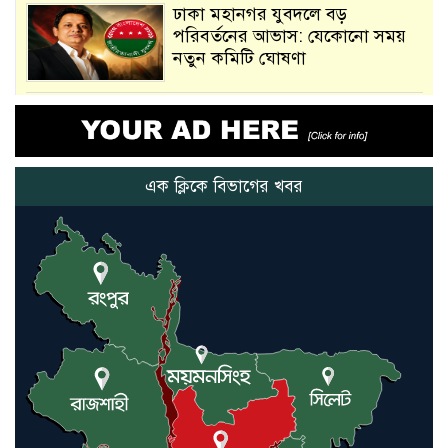
ঢাকা মহানগর যুবদলে বড়
পরিবর্তনের আভাস: যেকোনো সময়
নতুন কমিটি ঘোষণা
আমরা সেই কাজ করতে চাই, যাতে
মানুষের উপকার হয় : প্রধানমন্ত্রী
এক ক্লিকে বিভাগের খবর
নতুন মিসাইলের ব্যবহার শুরুই
করিনি: কড়া হুঁশিয়ারি ইরানের
যুক্তরাষ্ট্র ও ইসরায়েল বাদে হরমুজ
প্রণালি সবার জন্য উন্মুক্ত: আরাকচি
এবার চীনের দ্বারস্থ হলেন ডোনাল্ড
ট্রাম্প