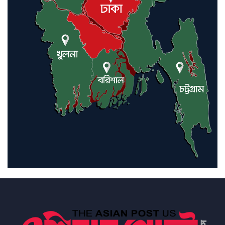
ইরানে কঠোর হামলা অব্যাহত রাখতে
ট্রাম্পকে আহ্বান সৌদি আরবের
ইরাকসহ মধ্যপ্রাচ্যে ২৪ হামলা চালাল
ইরানপন্থি গোষ্ঠী
হরমুজ প্রণালী সুরক্ষায় মিত্ররা সাহায্য
না করলে ন্যাটোর ভবিষ্যৎ খারাপ
হবে: ট্রাম্প