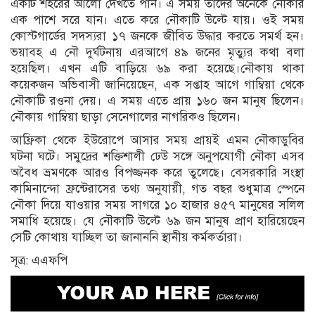
একটি শহরের আলো দেখতে পান। এ সময় তাদের অনেকে নৌকার
এক পাশে সরে যান। এতে করে নৌকাটি উল্টে যায়। ওই সময়
কোস্টগার্ডের সদস্যরা ১৭ জনকে জীবিত উদ্ধার করতে সমর্থ হন।
ভয়াবহ এ নৌ দুর্ঘটনায় এরআগে ৪৯ জনের মৃত্যুর কথা বলা
হয়েছিল। এখন এটি বাড়িয়ে ৬৯ করা হয়েছে।নৌকায় থাকা
কয়েকজন অভিবাসী জানিয়েছেন, এক সপ্তাহ আগে গাম্বিয়া থেকে
নৌকাটি রওনা দেয়। এ সময় এতে প্রায় ১৬০ জন মানুষ ছিলেন।
নৌকায় গাম্বিয়া ছাড়া সেনেগালের নাগরিকও ছিলেন।
আফ্রিকা থেকে ইউরোপে আসার সময় প্রায়ই এমন নৌকাডুবির
ঘটনা ঘটে। সমুদ্রের শক্তিশালী ঢেউ সঙ্গে অনুপযোগী নৌকা এসব
অবৈধ ভ্রমণকে আরও বিপজ্জনক করে তুলেছে। বেসরকারি সংস্থা
কামিনান্দো ফ্রন্টেরাসের তথ্য অনুযায়ী, গত বছর শুধুমাত্র স্পেনে
নৌকা দিয়ে যাওয়ার সময় সাগরে ১০ হাজার ৪৫৭ মানুষের সলিল
সমাধি হয়েছে। যে নৌকাটি উল্টে ৬৯ জন মানুষ প্রাণ হারিয়েছেন
সেটি কোথায় যাচ্ছিল তা জানাননি স্থানীয় কর্মকর্তারা।
সূত্র: এএফপি