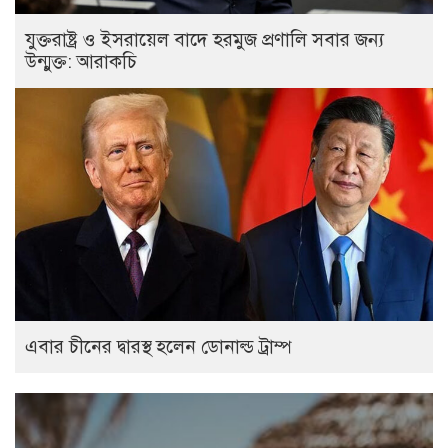
যুক্তরাষ্ট্র ও ইসরায়েল বাদে হরমুজ প্রণালি সবার জন্য
উন্মুক্ত: আরাকচি
এবার চীনের দ্বারস্থ হলেন ডোনাল্ড ট্রাম্প