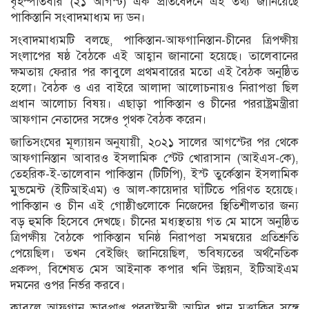
বৃহস্পতিবার (২১ আগস্ট) এক প্রতিবেদনে এই তথ্য জানিয়েছে
পাকিস্তানি সংবাদমাধ্যম দ্য ডন।
সংবাদমাধ্যমটি বলছে, পাকিস্তান-আফগানিস্তান-চীনের ত্রিপক্ষীয়
সংলাপের ষষ্ঠ বৈঠকে এই আহ্বান জানানো হয়েছে। তালেবানের
ক্ষমতায় ফেরার পর কাবুলে প্রথমবারের মতো এই বৈঠক অনুষ্ঠিত
হলো। বৈঠক ও এর বাইরে আলাদা আলোচনায়ও নিরাপত্তা ছিল
প্রধান আলোচ্য বিষয়। এছাড়া পাকিস্তান ও চীনের পররাষ্ট্রমন্ত্রীরা
আফগান নেতাদের সঙ্গেও পৃথক বৈঠক করেন।
জাতিসংঘের মূল্যায়ন অনুযায়ী, ২০২১ সালের আগস্টের পর থেকে
আফগানিস্তান আবারও ইসলামিক স্টেট খোরাসান (আইএস-কে),
তেহরিক-ই-তালেবান পাকিস্তান (টিটিপি), ইস্ট তুর্কেস্তান ইসলামিক
মুভমেন্ট (ইটিআইএম) ও আল-কায়েদার ঘাঁটিতে পরিণত হয়েছে।
পাকিস্তান ও চীন এই গোষ্ঠীগুলোকে নিজেদের স্থিতিশীলতার জন্য
বড় হুমকি হিসেবে দেখছে। চীনের মধ্যস্থতায় গত মে মাসে অনুষ্ঠিত
ত্রিপক্ষীয় বৈঠকে পাকিস্তান ঘনিষ্ঠ নিরাপত্তা সমন্বয়ের প্রতিশ্রুতি
পেয়েছিল। তখন বেইজিং জানিয়েছিল, ভবিষ্যতের অর্থনৈতিক
প্রকল্প, বিশেষত মেস আইনাক কপার খনি উন্নয়ন, ইটিআইএম
দমনের ওপর নির্ভর করবে।
কাবুলে আফগান ভারপ্রাপ্ত পররাষ্ট্রমন্ত্রী আমির খান মুত্তাকির সঙ্গে