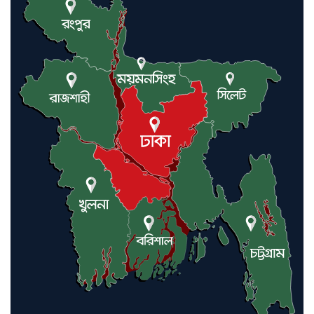
যুক্তরাষ্ট্র ও ইসরায়েল বাদে হরমুজ
প্রণালি সবার জন্য উন্মুক্ত: আরাকচি
এবার চীনের দ্বারস্থ হলেন ডোনাল্ড
ট্রাম্প
ইরানে কঠোর হামলা অব্যাহত রাখতে
ট্রাম্পকে আহ্বান সৌদি আরবের
ইরাকসহ মধ্যপ্রাচ্যে ২৪ হামলা চালাল
ইরানপন্থি গোষ্ঠী