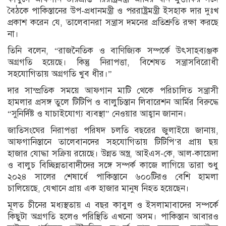
বৈঠকে পাকিস্তানের উপ-প্রধানমন্ত্রী ও পররাষ্ট্রমন্ত্রী ইসহাক দার দুঃখ
প্রকাশ করেন যে, তালেবানরা সন্ত্রাস দমনের প্রতিশ্রুতি রক্ষা করছে
না।
তিনি বলেন, “রাজনৈতিক ও বাণিজ্যিক সম্পর্কে উৎসাহব্যঞ্জক
অগ্রগতি হয়েছে। কিন্তু নিরাপত্তা, বিশেষত সন্ত্রাসবিরোধী
সহযোগিতায় অগ্রগতি খুব ধীর।”
দার সাম্প্রতিক সময়ে আফগান মাটি থেকে পরিচালিত সন্ত্রাসী
হামলার প্রসঙ্গ তুলে টিটিপি ও বালুচিস্তান লিবারেশন আর্মির বিরুদ্ধে
“সুনির্দিষ্ট ও যাচাইযোগ্য ব্যবস্থা” নেওয়ার আহ্বান জানান।
জাতিসংঘের নিরাপত্তা পরিষদ চলতি বছরের জুলাইয়ে জানায়,
আফগানিস্তানে তালেবানদের সহযোগিতায় টিটিপি’র প্রায় ছয়
হাজার যোদ্ধা সক্রিয় রয়েছে। উন্নত অস্ত্র, আইএস-কে, আল-কায়েদা
ও বালুচ বিচ্ছিন্নতাবাদীদের সঙ্গে সম্পর্ক কাজে লাগিয়ে তারা শুধু
২০২৪ সালের শেষার্ধে পাকিস্তানে ৬০০টিরও বেশি হামলা
চালিয়েছে, যেখানে প্রায় এক হাজার মানুষ নিহত হয়েছেন।
মূলত চীনের মধ্যস্থতায় এ বছর কাবুল ও ইসলামাবাদের সম্পর্কে
কিছুটা অগ্রগতি হলেও পরিস্থিতি এখনো অসম। পাকিস্তান আবারও