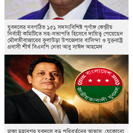
যুবদলের নবগঠিত ১৫১ সদস্যবিশিষ্ট পূর্ণাঙ্গ কেন্দ্রীয়
নির্বাহী কমিটিতে সহ-সভাপতি হিসেবে দায়িত্ব পেয়েছেন
মৌলভীবাজারের কুলাউড়া উপজেলার বাসিন্দা ও যুক্তরাষ্ট্র
প্রবাসী শীর্ষ বিএনপি নেতা আবু সাঈদ আহমেদ
ঢাকা মহানগর যুবদলে বড় পরিবর্তনের আভাস: যেকোনো