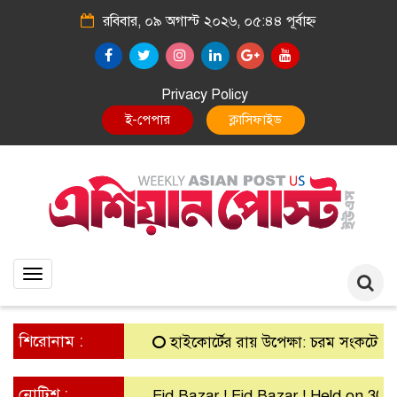
রবিবার, ০৯ অগাস্ট ২০২৬, ০৫:৪৪ পূর্বাহ্ন
Privacy Policy
E-Paper
Classified
Toggle
navigation
শিরোনাম :
হাইকোর্টের রায় উপেক্ষা: চরম সংকটে গ্রামীণ ব
নোটিশ :
Eid Bazar ! Eid Bazar ! Held on 30th Ma