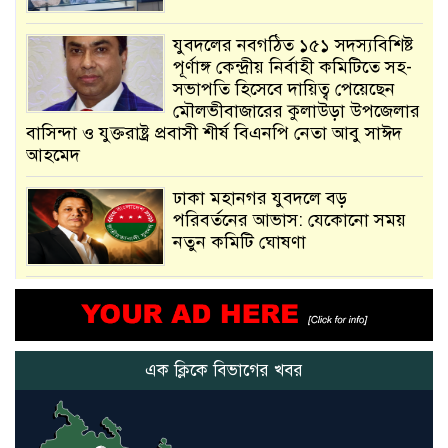
যুবদলের নবগঠিত ১৫১ সদস্যবিশিষ্ট
পূর্ণাঙ্গ কেন্দ্রীয় নির্বাহী কমিটিতে সহ-
সভাপতি হিসেবে দায়িত্ব পেয়েছেন
মৌলভীবাজারের কুলাউড়া উপজেলার
বাসিন্দা ও যুক্তরাষ্ট্র প্রবাসী শীর্ষ বিএনপি নেতা আবু সাঈদ
আহমেদ
ঢাকা মহানগর যুবদলে বড়
পরিবর্তনের আভাস: যেকোনো সময়
নতুন কমিটি ঘোষণা
আমরা সেই কাজ করতে চাই, যাতে
মানুষের উপকার হয় : প্রধানমন্ত্রী
এক ক্লিকে বিভাগের খবর
নতুন মিসাইলের ব্যবহার শুরুই
করিনি: কড়া হুঁশিয়ারি ইরানের