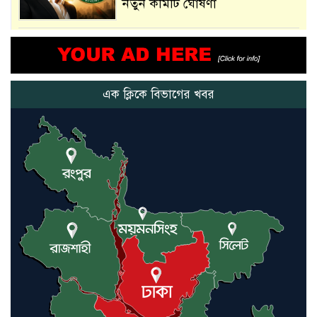
নতুন কমিটি ঘোষণা
আমরা সেই কাজ করতে চাই, যাতে
মানুষের উপকার হয় : প্রধানমন্ত্রী
এক ক্লিকে বিভাগের খবর
নতুন মিসাইলের ব্যবহার শুরুই
করিনি: কড়া হুঁশিয়ারি ইরানের
যুক্তরাষ্ট্র ও ইসরায়েল বাদে হরমুজ
প্রণালি সবার জন্য উন্মুক্ত: আরাকচি
এবার চীনের দ্বারস্থ হলেন ডোনাল্ড
ট্রাম্প