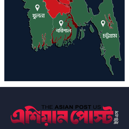
ইরানে কঠোর হামলা অব্যাহত রাখতে
ট্রাম্পকে আহ্বান সৌদি আরবের
ইরাকসহ মধ্যপ্রাচ্যে ২৪ হামলা চালাল
ইরানপন্থি গোষ্ঠী
হরমুজ প্রণালী সুরক্ষায় মিত্ররা সাহায্য
না করলে ন্যাটোর ভবিষ্যৎ খারাপ
হবে: ট্রাম্প