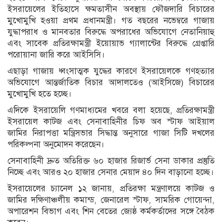
ইসরায়েলের ইতিহাসে ক্ষমতাসীন অবস্থায় ফৌজদারি বিচারের
মুখোমুখি হওয়া প্রথম প্রধানমন্ত্রী। গত বছরের নভেম্বরে গাজায়
যুদ্ধাপরাধ ও মানবতার বিরুদ্ধে অপরাধের অভিযোগে নেতানিয়াহু
এবং সাবেক প্রতিরক্ষামন্ত্রী ইয়োয়াভ গ্যালান্টের বিরুদ্ধে গ্রেপ্তারি
পরোয়ানা জারি করে আইসিসি।
এছাড়া গাজায় ধ্বংসাত্মক যুদ্ধের কারণে ইসরায়েলকে গণহত্যার
অভিযোগে আন্তর্জাতিক বিচার আদালতেও (আইসিজে) বিচারের
মুখোমুখি হতে হচ্ছে।
এদিকে ইসরায়েলি গণমাধ্যমের খবরে বলা হয়েছে, প্রতিরক্ষামন্ত্রী
ইসরায়েল কাটজ এবং সেনাবাহিনীর চিফ অব স্টাফ আইয়াল
জামির নিরাপত্তা মন্ত্রিসভার সিদ্ধান্ত অনুসারে গাজা সিটি দখলের
পরিকল্পনা অনুমোদন করেছেন।
সেনাবাহিনী দ্রুত অতিরিক্ত ৬০ হাজার রিজার্ভ সেনা ডাকার প্রস্তুতি
নিচ্ছে এবং আরও ২০ হাজার সেনার মেয়াদ ৪০ দিন বাড়ানো হচ্ছে।
ইসরায়েলের চ্যানেল ১২ জানায়, প্রতিরক্ষা মন্ত্রণালয়ে কাটজ ও
জামির দক্ষিণাঞ্চলীয় কমান্ড, জেনারেল স্টাফ, সামরিক গোয়েন্দা,
অপারেশন বিভাগ এবং শিন বেতের জ্যেষ্ঠ কর্মকর্তাদের সঙ্গে বৈঠক