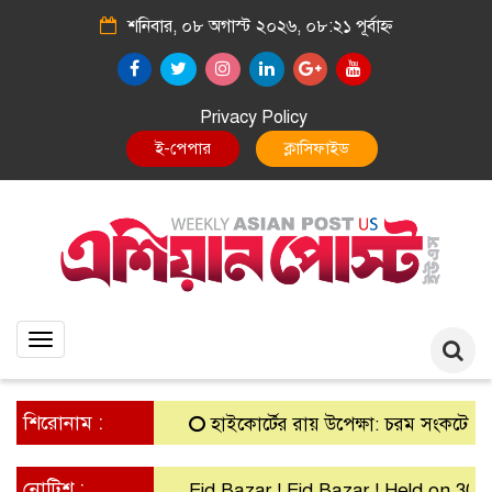
শনিবার, ০৮ অগাস্ট ২০২৬, ০৮:২১ পূর্বাহ্ন
Privacy Policy
E-Paper
Classified
Toggle
navigation
শিরোনাম :
হাইকোর্টের রায় উপেক্ষা: চরম সংকটে গ্রামীণ ব্
নোটিশ :
Eid Bazar ! Eid Bazar ! Held on 30th Ma