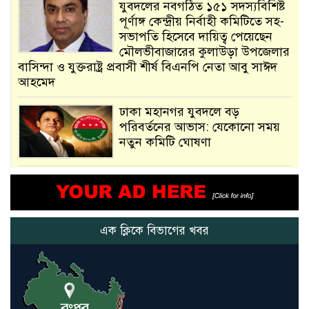
যুবদলের নবগঠিত ১৫১ সদস্যবিশিষ্ট
পূর্ণাঙ্গ কেন্দ্রীয় নির্বাহী কমিটিতে সহ-
সভাপতি হিসেবে দায়িত্ব পেয়েছেন
মৌলভীবাজারের কুলাউড়া উপজেলার
বাসিন্দা ও যুক্তরাষ্ট্র প্রবাসী শীর্ষ বিএনপি নেতা আবু সাঈদ
আহমেদ
ঢাকা মহানগর যুবদলে বড়
পরিবর্তনের আভাস: যেকোনো সময়
নতুন কমিটি ঘোষণা
আমরা সেই কাজ করতে চাই, যাতে
মানুষের উপকার হয় : প্রধানমন্ত্রী
এক ক্লিকে বিভাগের খবর
নতুন মিসাইলের ব্যবহার শুরুই
করিনি: কড়া হুঁশিয়ারি ইরানের