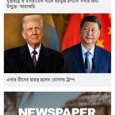
যুক্তরাষ্ট্র ও ইসরায়েল বাদে হরমুজ প্রণালি সবার জন্য
উন্মুক্ত: আরাকচি
এবার চীনের দ্বারস্থ হলেন ডোনাল্ড ট্রাম্প