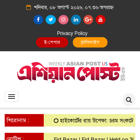
শনিবার, ০৮ অগাস্ট ২০২৬, ০৭:৩৬ অপরাহ্ন
Privacy Policy
E-Paper
Classified
Toggle
navigation
শিরোনাম :
হাইকোর্টের রায় উপেক্ষা: চরম সংকটে গ্রামীণ ব
নোটিশ :
Eid Bazar ! Eid Bazar ! Held on 30th Ma