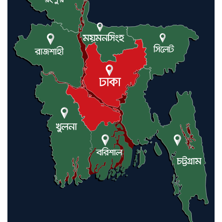
যুক্তরাষ্ট্র ও ইসরায়েল বাদে হরমুজ
প্রণালি সবার জন্য উন্মুক্ত: আরাকচি
এবার চীনের দ্বারস্থ হলেন ডোনাল্ড
ট্রাম্প
ইরানে কঠোর হামলা অব্যাহত রাখতে
ট্রাম্পকে আহ্বান সৌদি আরবের
ইরাকসহ মধ্যপ্রাচ্যে ২৪ হামলা চালাল
ইরানপন্থি গোষ্ঠী
হরমুজ প্রণালী সুরক্ষায় মিত্ররা সাহায্য
না করলে ন্যাটোর ভবিষ্যৎ খারাপ