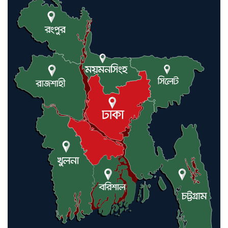
যুক্তরাষ্ট্র ও ইসরায়েল বাদে হরমুজ
প্রণালি সবার জন্য উন্মুক্ত: আরাকচি
এবার চীনের দ্বারস্থ হলেন ডোনাল্ড
ট্রাম্প
ইরানে কঠোর হামলা অব্যাহত রাখতে
ট্রাম্পকে আহ্বান সৌদি আরবের
ইরাকসহ মধ্যপ্রাচ্যে ২৪ হামলা চালাল
ইরানপন্থি গোষ্ঠী