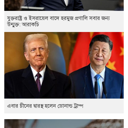
যুক্তরাষ্ট্র ও ইসরায়েল বাদে হরমুজ প্রণালি সবার জন্য
উন্মুক্ত: আরাকচি
এবার চীনের দ্বারস্থ হলেন ডোনাল্ড ট্রাম্প