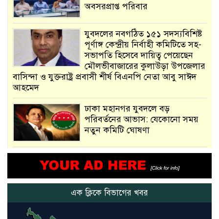
অবসরপ্রাপ্ত পরিবার
যুবদলের নবগঠিত ১৫১ সদস্যবিশিষ্ট
পূর্ণাঙ্গ কেন্দ্রীয় নির্বাহী কমিটিতে সহ-
সভাপতি হিসেবে দায়িত্ব পেয়েছেন
মৌলভীবাজারের কুলাউড়া উপজেলার
বাসিন্দা ও যুক্তরাষ্ট্র প্রবাসী শীর্ষ বিএনপি নেতা আবু সাঈদ
আহমেদ
ঢাকা মহানগর যুবদলে বড়
পরিবর্তনের আভাস: যেকোনো সময়
নতুন কমিটি ঘোষণা
আমরা সেই কাজ করতে চাই, যাতে
মানুষের উপকার হয় : প্রধানমন্ত্রী
এক ক্লিকে বিভাগের খবর
নতুন মিসাইলের ব্যবহার শুরুই
করিনি: কড়া হুঁশিয়ারি ইরানের