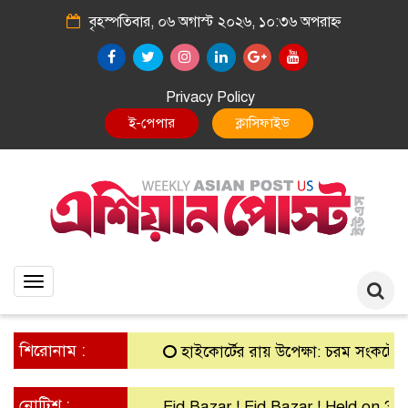
বৃহস্পতিবার, ০৬ অগাস্ট ২০২৬, ১০:৩৬ অপরাহ্ন
Privacy Policy
E-Paper
Classified
Toggle
navigation
শিরোনাম :
হাইকোর্টের রায় উপেক্ষা: চরম সংকটে গ্রামীণ 
নোটিশ :
Eid Bazar ! Eid Bazar ! Held on 30th M