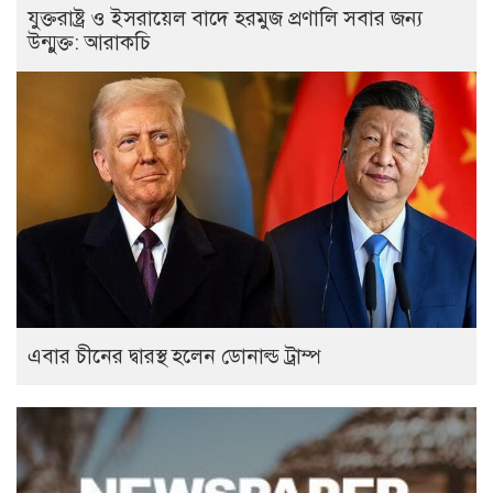
যুক্তরাষ্ট্র ও ইসরায়েল বাদে হরমুজ প্রণালি সবার জন্য
উন্মুক্ত: আরাকচি
এবার চীনের দ্বারস্থ হলেন ডোনাল্ড ট্রাম্প