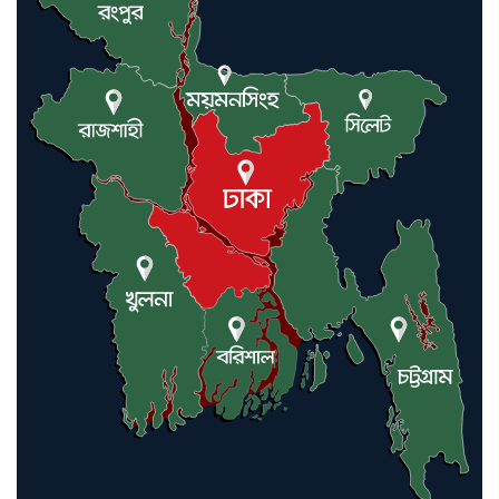
যুক্তরাষ্ট্র ও ইসরায়েল বাদে হরমুজ
প্রণালি সবার জন্য উন্মুক্ত: আরাকচি
এবার চীনের দ্বারস্থ হলেন ডোনাল্ড
ট্রাম্প
ইরানে কঠোর হামলা অব্যাহত রাখতে
ট্রাম্পকে আহ্বান সৌদি আরবের
ইরাকসহ মধ্যপ্রাচ্যে ২৪ হামলা চালাল
ইরানপন্থি গোষ্ঠী
হরমুজ প্রণালী সুরক্ষায় মিত্ররা সাহায্য