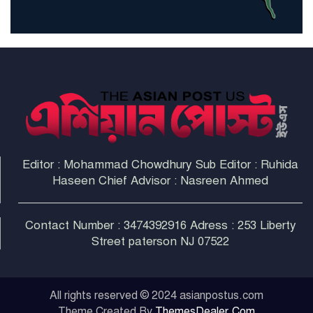
না করলে ন্যাটোর ভবিষ্যৎ খারাপ
হবে: ট্রাম্প
Editor : Mohammad Chowdhury Sub Editor : Ruhida
Haseen Chief Advisor : Nasreen Ahmed
Contact Number : 3474392916 Adress : 253 Liberty
Street paterson NJ 07522
All rights reserved © 2024 asianpostus.com
Theme Created By
ThemesDealer.Com