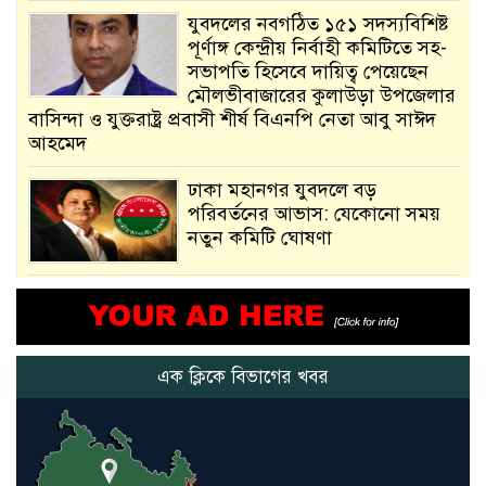
যুবদলের নবগঠিত ১৫১ সদস্যবিশিষ্ট
পূর্ণাঙ্গ কেন্দ্রীয় নির্বাহী কমিটিতে সহ-
সভাপতি হিসেবে দায়িত্ব পেয়েছেন
মৌলভীবাজারের কুলাউড়া উপজেলার
বাসিন্দা ও যুক্তরাষ্ট্র প্রবাসী শীর্ষ বিএনপি নেতা আবু সাঈদ
আহমেদ
ঢাকা মহানগর যুবদলে বড়
পরিবর্তনের আভাস: যেকোনো সময়
নতুন কমিটি ঘোষণা
আমরা সেই কাজ করতে চাই, যাতে
মানুষের উপকার হয় : প্রধানমন্ত্রী
এক ক্লিকে বিভাগের খবর
নতুন মিসাইলের ব্যবহার শুরুই
করিনি: কড়া হুঁশিয়ারি ইরানের