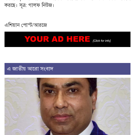
করছে। সূত্র: গালফ নিউজ।
এশিয়ান পোস্ট/আরজে
এ জাতীয় আরো সংবাদ