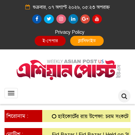
শুক্রবার, ০৭ অগাস্ট ২০২৬, ০৫:২৩ অপরাহ্ন
Privacy Policy
E-Paper
Classified
Toggle
navigation
শিরোনাম :
হাইকোর্টের রায় উপেক্ষা: চরম সংকটে গ্রামীণ ব্
নোটিশ :
Eid Bazar ! Eid Bazar ! Held on 30th Ma