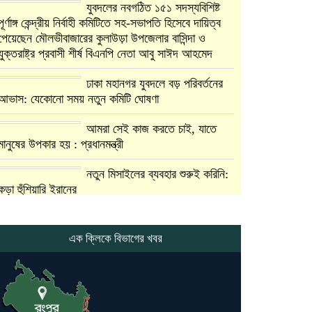
যুবদলের নবগঠিত ১৫১ সদস্যবিশিষ্ট
পূর্ণাঙ্গ কেন্দ্রীয় নির্বাহী কমিটিতে সহ-সভাপতি হিসেবে দায়িত্ব
পেয়েছেন মৌলভীবাজারের কুলাউড়া উপজেলার বাসিন্দা ও
যুক্তরাষ্ট্র প্রবাসী শীর্ষ বিএনপি নেতা আবু সাঈদ আহমেদ
ঢাকা মহানগর যুবদলে বড় পরিবর্তনের
আভাস: যেকোনো সময় নতুন কমিটি ঘোষণা
আমরা সেই কাজ করতে চাই, যাতে
মানুষের উপকার হয় : প্রধানমন্ত্রী
নতুন মিসাইলের ব্যবহার শুরুই করিনি:
কড়া হুঁশিয়ারি ইরানের
যুক্তরাষ্ট্র ও ইসরায়েল বাদে হরমুজ
প্রণালি সবার জন্য উন্মুক্ত: আরাকচি
এক ক্লিকে বিভাগের খবর
এবার চীনের দ্বারস্থ হলেন ডোনাল্ড
ট্রাম্প
ইরানে কঠোর হামলা অব্যাহত রাখতে