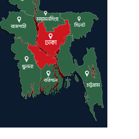
ট্রাম্পকে আহ্বান সৌদি আরবের
ইরাকসহ মধ্যপ্রাচ্যে ২৪ হামলা চালাল
ইরানপন্থি গোষ্ঠী
হরমুজ প্রণালী সুরক্ষায় মিত্ররা সাহায্য
না করলে ন্যাটোর ভবিষ্যৎ খারাপ হবে:
ট্রাম্প