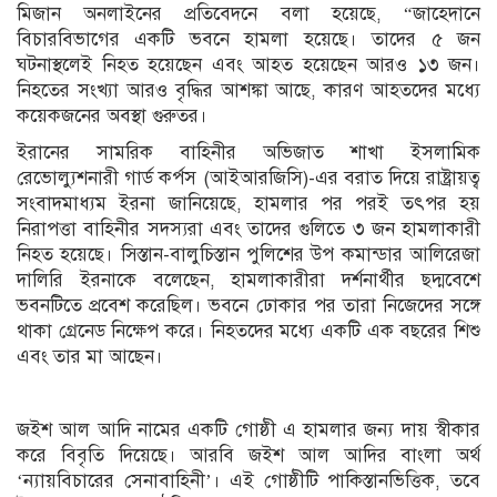
মিজান অনলাইনের প্রতিবেদনে বলা হয়েছে, “জাহেদানে
বিচারবিভাগের একটি ভবনে হামলা হয়েছে। তাদের ৫ জন
ঘটনাস্থলেই নিহত হয়েছেন এবং আহত হয়েছেন আরও ১৩ জন।
নিহতের সংখ্যা আরও বৃদ্ধির আশঙ্কা আছে, কারণ আহতদের মধ্যে
কয়েকজনের অবস্থা গুরুতর।
ইরানের সামরিক বাহিনীর অভিজাত শাখা ইসলামিক
রেভোল্যুশনারী গার্ড কর্পস (আইআরজিসি)-এর বরাত দিয়ে রাষ্ট্রায়ত্ব
সংবাদমাধ্যম ইরনা জানিয়েছে, হামলার পর পরই তৎপর হয়
নিরাপত্তা বাহিনীর সদস্যরা এবং তাদের গুলিতে ৩ জন হামলাকারী
নিহত হয়েছে। সিস্তান-বালুচিস্তান পুলিশের উপ কমান্ডার আলিরেজা
দালিরি ইরনাকে বলেছেন, হামলাকারীরা দর্শনার্থীর ছদ্মবেশে
ভবনটিতে প্রবেশ করেছিল। ভবনে ঢোকার পর তারা নিজেদের সঙ্গে
থাকা গ্রেনেড নিক্ষেপ করে। নিহতদের মধ্যে একটি এক বছরের শিশু
এবং তার মা আছেন।
জইশ আল আদি নামের একটি গোষ্ঠী এ হামলার জন্য দায় স্বীকার
করে বিবৃতি দিয়েছে। আরবি জইশ আল আদির বাংলা অর্থ
‘ন্যায়বিচারের সেনাবাহিনী’। এই গোষ্ঠীটি পাকিস্তানভিত্তিক, তবে