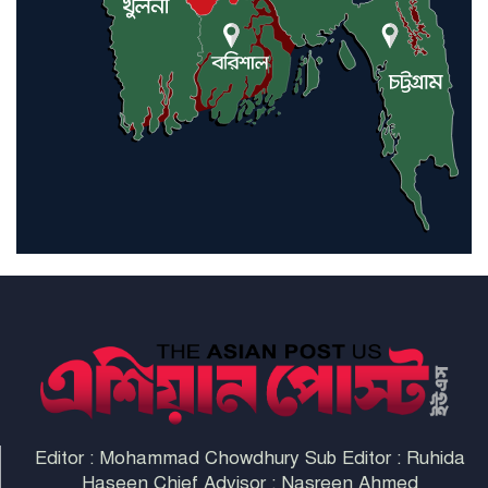
ইরাকসহ মধ্যপ্রাচ্যে ২৪ হামলা চালাল
ইরানপন্থি গোষ্ঠী
হরমুজ প্রণালী সুরক্ষায় মিত্ররা সাহায্য
না করলে ন্যাটোর ভবিষ্যৎ খারাপ
হবে: ট্রাম্প
Editor : Mohammad Chowdhury Sub Editor : Ruhida
Haseen Chief Advisor : Nasreen Ahmed