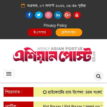
শুক্রবার, ০৭ অগাস্ট ২০২৬, ০৯:৩৯ পূর্বাহ্ন
Privacy Policy
E-Paper
Classified
Toggle
navigation
শিরোনাম :
হাইকোর্টের রায় উপেক্ষা: চরম সংকটে গ্রামীণ 
নোটিশ :
Eid Bazar ! Eid Bazar ! Held on 30th M