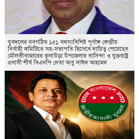
যুবদলের নবগঠিত ১৫১ সদস্যবিশিষ্ট পূর্ণাঙ্গ কেন্দ্রীয়
নির্বাহী কমিটিতে সহ-সভাপতি হিসেবে দায়িত্ব পেয়েছেন
মৌলভীবাজারের কুলাউড়া উপজেলার বাসিন্দা ও যুক্তরাষ্ট্র
প্রবাসী শীর্ষ বিএনপি নেতা আবু সাঈদ আহমেদ