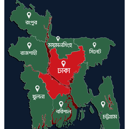
করিনি: কড়া হুঁশিয়ারি ইরানের
যুক্তরাষ্ট্র ও ইসরায়েল বাদে হরমুজ
প্রণালি সবার জন্য উন্মুক্ত: আরাকচি
এবার চীনের দ্বারস্থ হলেন ডোনাল্ড
ট্রাম্প
ইরানে কঠোর হামলা অব্যাহত রাখতে
ট্রাম্পকে আহ্বান সৌদি আরবের
ইরাকসহ মধ্যপ্রাচ্যে ২৪ হামলা চালাল
ইরানপন্থি গোষ্ঠী