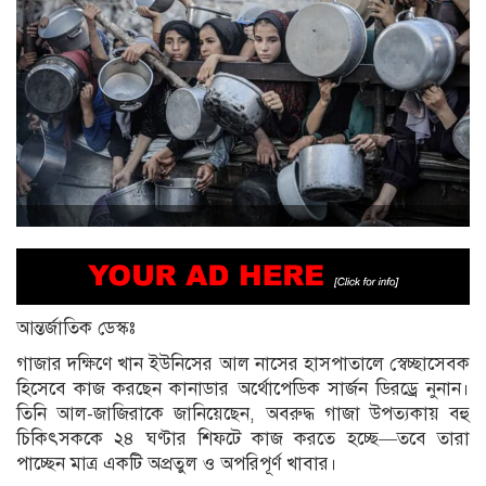
আন্তর্জাতিক ডেস্কঃ
গাজার দক্ষিণে খান ইউনিসের আল নাসের হাসপাতালে স্বেচ্ছাসেবক
হিসেবে কাজ করছেন কানাডার অর্থোপেডিক সার্জন ডিরড্রে নুনান।
তিনি আল-জাজিরাকে জানিয়েছেন, অবরুদ্ধ গাজা উপত্যকায় বহু
চিকিৎসককে ২৪ ঘণ্টার শিফটে কাজ করতে হচ্ছে—তবে তারা
পাচ্ছেন মাত্র একটি অপ্রতুল ও অপরিপূর্ণ খাবার।