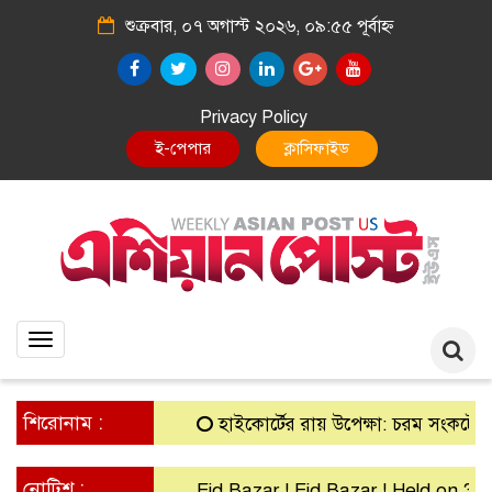
শুক্রবার, ০৭ অগাস্ট ২০২৬, ০৯:৫৫ পূর্বাহ্ন
Privacy Policy
E-Paper
Classified
Toggle
navigation
শিরোনাম :
হাইকোর্টের রায় উপেক্ষা: চরম সংকটে গ্রামীণ 
নোটিশ :
Eid Bazar ! Eid Bazar ! Held on 30th M