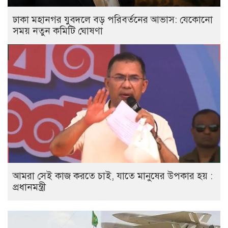
ঢাকা মহানগর যুবদলে বড় পরিবর্তনের আভাস: যেকোনো
সময় নতুন কমিটি ঘোষণা
আমরা সেই কাজ করতে চাই, যাতে মানুষের উপকার হয় :
প্রধানমন্ত্রী