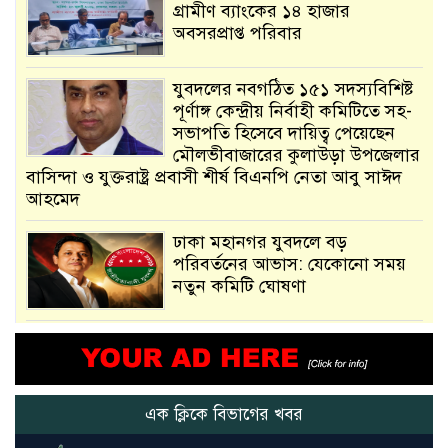
গ্রামীণ ব্যাংকের ১৪ হাজার
অবসরপ্রাপ্ত পরিবার
যুবদলের নবগঠিত ১৫১ সদস্যবিশিষ্ট
পূর্ণাঙ্গ কেন্দ্রীয় নির্বাহী কমিটিতে সহ-
সভাপতি হিসেবে দায়িত্ব পেয়েছেন
মৌলভীবাজারের কুলাউড়া উপজেলার
বাসিন্দা ও যুক্তরাষ্ট্র প্রবাসী শীর্ষ বিএনপি নেতা আবু সাঈদ
আহমেদ
ঢাকা মহানগর যুবদলে বড়
পরিবর্তনের আভাস: যেকোনো সময়
নতুন কমিটি ঘোষণা
আমরা সেই কাজ করতে চাই, যাতে
মানুষের উপকার হয় : প্রধানমন্ত্রী
এক ক্লিকে বিভাগের খবর
নতুন মিসাইলের ব্যবহার শুরুই