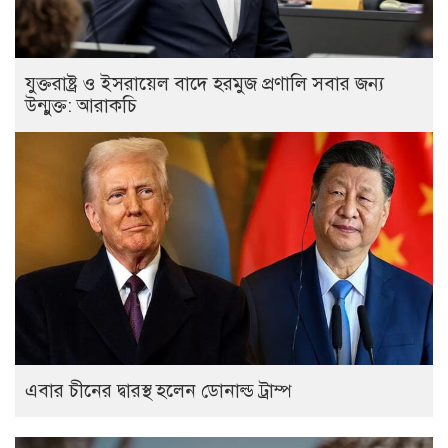
যুক্তরাষ্ট্র ও ইসরায়েল বাদে হরমুজ প্রণালি সবার জন্য
উন্মুক্ত: আরাকচি
এবার চীনের দ্বারস্থ হলেন ডোনাল্ড ট্রাম্প