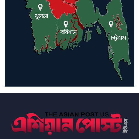
ইরানে কঠোর হামলা অব্যাহত রাখতে
ট্রাম্পকে আহ্বান সৌদি আরবের
ইরাকসহ মধ্যপ্রাচ্যে ২৪ হামলা চালাল
ইরানপন্থি গোষ্ঠী
হরমুজ প্রণালী সুরক্ষায় মিত্ররা সাহায্য
না করলে ন্যাটোর ভবিষ্যৎ খারাপ
হবে: ট্রাম্প