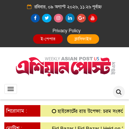
রবিবার, ০৯ অগাস্ট ২০২৬, ১১:২৬ পূর্বাহ্ন
Privacy Policy
E-Paper
Classified
Toggle
navigation
শিরোনাম :
হাইকোর্টের রায় উপেক্ষা: চরম সংকটে গ্রামীণ 
নোটিশ :
Eid Bazar ! Eid Bazar ! Held on 30th M