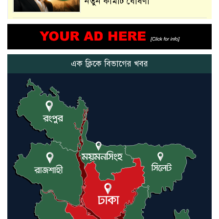
নতুন কমিটি ঘোষণা
আমরা সেই কাজ করতে চাই, যাতে
মানুষের উপকার হয় : প্রধানমন্ত্রী
এক ক্লিকে বিভাগের খবর
নতুন মিসাইলের ব্যবহার শুরুই
করিনি: কড়া হুঁশিয়ারি ইরানের
যুক্তরাষ্ট্র ও ইসরায়েল বাদে হরমুজ
প্রণালি সবার জন্য উন্মুক্ত: আরাকচি
এবার চীনের দ্বারস্থ হলেন ডোনাল্ড
ট্রাম্প