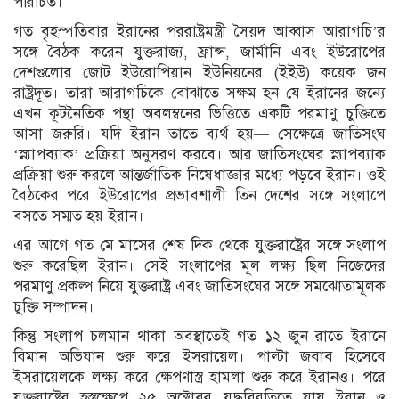
পরিচিত।
গত বৃহস্পতিবার ইরানের পররাষ্ট্রমন্ত্রী সৈয়দ আব্বাস আরাগচি’র
সঙ্গে বৈঠক করেন যুক্তরাজ্য, ফ্রান্স, জার্মানি এবং ইউরোপের
দেশগুলোর জোট ইউরোপিয়ান ইউনিয়নের (ইইউ) কয়েক জন
রাষ্ট্রদূত। তারা আরাগচিকে বোঝাতে সক্ষম হন যে ইরানের জন্যে
এখন কূটনৈতিক পন্থা অবলম্বনের ভিত্তিতে একটি পরমাণু চুক্তিতে
আসা জরুরি। যদি ইরান তাতে ব্যর্থ হয়— সেক্ষেত্রে জাতিসংঘ
‘স্ন্যাপব্যাক’ প্রক্রিয়া অনুসরণ করবে। আর জাতিসংঘের স্ন্যাপব্যাক
প্রক্রিয়া শুরু করলে আন্তর্জাতিক নিষেধাজ্ঞার মধ্যে পড়বে ইরান। ওই
বৈঠকের পরে ইউরোপের প্রভাবশালী তিন দেশের সঙ্গে সংলাপে
বসতে সম্মত হয় ইরান।
এর আগে গত মে মাসের শেষ দিক থেকে যুক্তরাষ্ট্রের সঙ্গে সংলাপ
শুরু করেছিল ইরান। সেই সংলাপের মূল লক্ষ্য ছিল নিজেদের
পরমাণু প্রকল্প নিয়ে যুক্তরাষ্ট্র এবং জাতিসংঘের সঙ্গে সমঝোতামূলক
চুক্তি সম্পাদন।
কিন্তু সংলাপ চলমান থাকা অবস্থাতেই গত ১২ জুন রাতে ইরানে
বিমান অভিযান শুরু করে ইসরায়েল। পাল্টা জবাব হিসেবে
ইসরায়েলকে লক্ষ্য করে ক্ষেপণাস্ত্র হামলা শুরু করে ইরানও। পরে
যুক্তরাষ্ট্রের হস্তক্ষেপে ২৫ অক্টোবর যুদ্ধবিরতিতে যায় ইরান ও