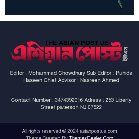
না করলে ন্যাটোর ভবিষ্যৎ খারাপ
হবে: ট্রাম্প
Editor : Mohammad Chowdhury Sub Editor : Ruhida
Haseen Chief Advisor : Nasreen Ahmed
Contact Number : 3474392916 Adress : 253 Liberty
Street paterson NJ 07522
All rights reserved © 2024 asianpostus.com
Theme Created By
ThemesDealer.Com