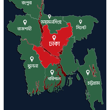
যুক্তরাষ্ট্র ও ইসরায়েল বাদে হরমুজ
প্রণালি সবার জন্য উন্মুক্ত: আরাকচি
এবার চীনের দ্বারস্থ হলেন ডোনাল্ড
ট্রাম্প
ইরানে কঠোর হামলা অব্যাহত রাখতে
ট্রাম্পকে আহ্বান সৌদি আরবের
ইরাকসহ মধ্যপ্রাচ্যে ২৪ হামলা চালাল
ইরানপন্থি গোষ্ঠী
হরমুজ প্রণালী সুরক্ষায় মিত্ররা সাহায্য