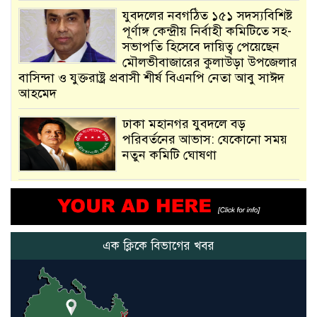
যুবদলের নবগঠিত ১৫১ সদস্যবিশিষ্ট
পূর্ণাঙ্গ কেন্দ্রীয় নির্বাহী কমিটিতে সহ-
সভাপতি হিসেবে দায়িত্ব পেয়েছেন
মৌলভীবাজারের কুলাউড়া উপজেলার
বাসিন্দা ও যুক্তরাষ্ট্র প্রবাসী শীর্ষ বিএনপি নেতা আবু সাঈদ
আহমেদ
ঢাকা মহানগর যুবদলে বড়
পরিবর্তনের আভাস: যেকোনো সময়
নতুন কমিটি ঘোষণা
আমরা সেই কাজ করতে চাই, যাতে
মানুষের উপকার হয় : প্রধানমন্ত্রী
এক ক্লিকে বিভাগের খবর
নতুন মিসাইলের ব্যবহার শুরুই
করিনি: কড়া হুঁশিয়ারি ইরানের