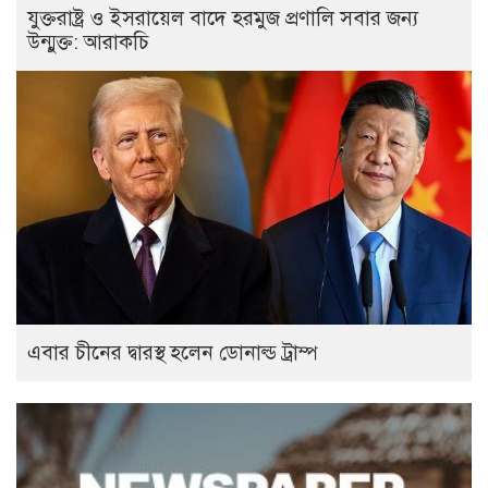
যুক্তরাষ্ট্র ও ইসরায়েল বাদে হরমুজ প্রণালি সবার জন্য
উন্মুক্ত: আরাকচি
এবার চীনের দ্বারস্থ হলেন ডোনাল্ড ট্রাম্প